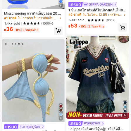
GIIPPA GARDEN
6
1 ชิ้น เคสโทรศัพท์ดีไซน์ลายคลื่นไม่สม
Misscheering กาวติดเล็บปลอม 20 กรั
มาตรสำหรับ Phone 17 Pro Max, เหม
#2 ขายดี
ใน ไอโฟน 12 มินิ เคสโทรศัพท์แฟชั่น
ม แรงยึดสูง เจลสติกเกอร์เล็บนุ่ม แห้งเร็
าะสำหรับ Phone 16 Pro Max, 15 Pro
#1 ขายดี
ใน กาวติดเล็บ กาวติดเล็บและสารยึดติด
600+ sold
(100+)
ว เหมาะสำหรับผู้เริ่มต้นทำเล็บ ติดทนน
Max, 14 Pro Max, เคสโทรศัพท์สไตล์เ
1.4k+ sold
(1000+)
53
าน
กาหลีและน่าสนใจ, เข้ากันได้กับ 11/12/
฿
-10%
2 วันสุดท้าย
36
฿
-8%
2 วันสุดท้าย
13/14/15/16 Pro Max Plus, ดีไซน์หรู
หราเหมาะสำหรับทั้งชายและหญิง, ของ
ขวัญในอุดมคติสำหรับคริสต์มาส, วันว
าเลนไทน์, อีสเตอร์, ฤดูแต่งงานและวันเ
กิดสำหรับแฟนสาว
13
6
#ชุดฤดูร้อน
#เอวสูงฤดูร้อน
Lalippa เสื้อยืดคอวีผู้หญิง, เสื้อยืดสีน้ำเ