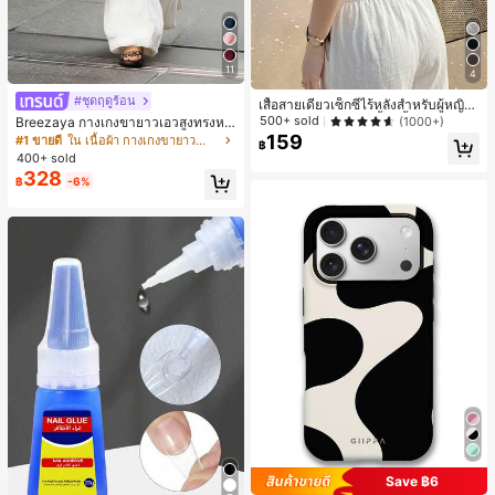
11
4
#ชุดฤดูร้อน
เสื้อสายเดี่ยวเซ็กซี่ไร้หลังสำหรับผู้หญิง
พร้อมบราแบบมีฟองน้ำ, เสื้อกล้ามแขน
500+ sold
(1000+)
Breezaya กางเกงขายาวเอวสูงทรงหล
กุด, เสื้อลำลองสีดำสำหรับฤดูร้อน
วมขาบานสำหรับผู้หญิง สีขาวเรียบหรูส
159
#1 ขายดี
ใน เนื้อผ้า กางเกงขายาวลำลองผ้า
฿
ไตล์ชิค เหมาะสำหรับใส่เที่ยวทะเล วันห
400+ sold
ยุดพักผ่อนฤดูร้อน ลุคสบายๆ ใส่ได้หลา
328
฿
-6%
ยโอกาสในชีวิตประจำวัน
Save ฿6