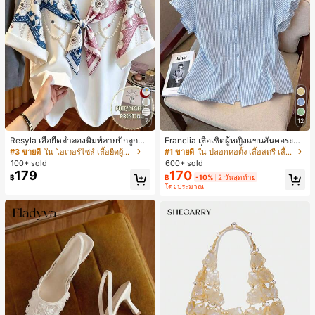
7
12
Resyla เสื้อยืดลำลองพิมพ์ลายปักลูกปัด
Franclia เสื้อเชิ้ตผู้หญิงแขนสั้นคอระบา
รูปโบว์ขนาดใหญ่สำหรับผู้หญิง
ยกระดุมเดี่ยวลายทาง
#3 ขายดี
ใน โอเวอร์ไซส์ เสื้อยืดผู้หญิง
#1 ขายดี
ใน ปลอกคอตั้ง เสื้อสตรี เสื้อเบลาส์ & Tee
100+ sold
600+ sold
179
170
฿
฿
-10%
2 วันสุดท้าย
โดยประมาณ