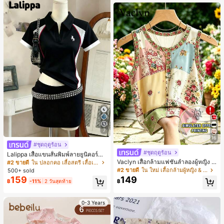
7
16
#ชุดฤดูร้อน
#ชุดฤดูร้อน
Lalippa เสื้อแขนสั้นพิมพ์ลายยูนิคอร์นล
ายทางสีตัดกันสำหรับผู้หญิง สไตล์วิทย
Vaclyn เสื้อกล้ามแฟชั่นลำลองผู้หญิง ล
#2 ขายดี
ใน ปลอกคอ เสื้อสตรี เสื้อเบลาส์ & Tee
าลัย
ายแพตช์เวิร์ก แขนกุด คอกลม ติดกระดุ
#2 ขายดี
ใน ใหม่ เสื้อกล้ามผู้หญิง & Camis
500+ sold
ม
159
149
฿
-11%
2 วันสุดท้าย
฿
0-3 Years