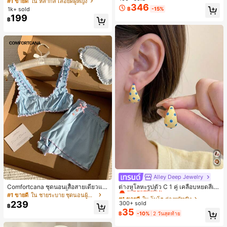
#1 ขายดี
ใน หลากสี เสื้อยืดผู้หญิง
ส่ประจำวันและไปเที่ยวพักผ่อน
346
สปอร์ตแฟชั่นมินิมอล ของขวัญสำหรับเ
1k+ sold
฿
-15%
พื่อน
199
฿
Alley Deep Jewelry
#1 ขายดี
ใน โบโฮ ต่างหูผู้หญิง
เกือบหมดแล้ว!
Comfortcana ชุดนอนเสื้อสายเดี่ยวแต่
ต่างหูโลหะรูปตัว C 1 คู่ เคลือบหยดสีเห
งระบายและกางเกงขาสั้นสำหรับผู้หญิง
ลือง ลายจุดสีน้ำเงิน สไตล์ยุโรปและอเม
#1 ขายดี
ใน ชายระบาย ชุดนอนผู้หญิง
#1 ขายดี
#1 ขายดี
ใน โบโฮ ต่างหูผู้หญิง
ใน โบโฮ ต่างหูผู้หญิง
ริกัน แฟชั่นส่วนตัว หวานและสง่างาม
239
300+ sold
เกือบหมดแล้ว!
เกือบหมดแล้ว!
฿
สำหรับผู้หญิงและเด็กหญิง สำหรับการเ
35
#1 ขายดี
ใน โบโฮ ต่างหูผู้หญิง
฿
-10%
2 วันสุดท้าย
ดินทาง งานแต่งงาน ปาร์ตี้ วันเกิด ของ
เกือบหมดแล้ว!
ขวัญคริสต์มาส 2026