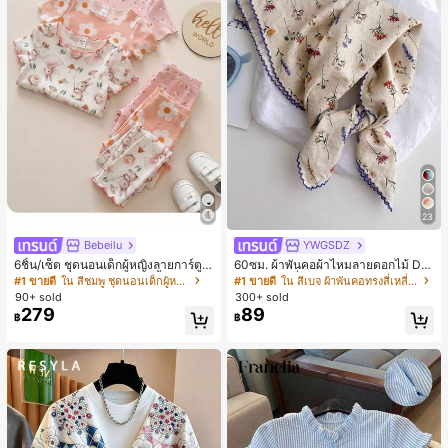
23
Bebeilu
YWGSDZ
6ชิ้น/เซ็ต ชุดนอนเด็กผู้หญิงลายการ์ตูน
60ซม. ผ้าพันคอผ้าไหมลายดอกไม้ Dit
หมีและดอกไม้ คอกลม แขนสั้น กางเกง
sy สีเบจ, เครื่องประดับใหม่สำหรับผู้หญิ
#1 ขายดี
ใน สีชมพู ชุดนอนเด็กผู้หญิง
#1 ขายดี
ใน สีเบจ ผ้าพันคอทรงสี่เหลี่ยมและผ้าพันคอสำหรับผู้
ขาสั้น ขอบระบาย สวมใส่สบาย
งฤดูใบไม้ผลิ/ฤดูใบไม้ร่วง, ผ้าพันคอผืน
90+ sold
300+ sold
บางอเนกประสงค์หรูหรา
279
89
฿
฿