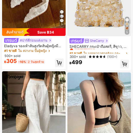
5
Save ฿34
5
#ปาร์ตี้ก่อนแต่งงาน
SheCarry
#1 ขายดี
ใน บรรยากาศฤดูร้อน กระเป๋าหูหิ้วด้านบนผู้หญิง
Eladyva รองเท้าส้นสูงรัดส้นผู้หญิงมีดอ
เกือบหมดแล้ว!
SHECARRY กระเป๋าถือสตรี, สีขาว, แฟ
กไม้ประดับตาข่ายเสริมและสามารถสว
ชั่น, สง่างาม, วันหยุด, งานปาร์ตี้
#1 ขายดี
ใน สง่างาม ปั๊มผู้หญิง
#1 ขายดี
#1 ขายดี
ใน บรรยากาศฤดูร้อน กระเป๋าหูหิ้วด้านบนผู้หญิง
ใน บรรยากาศฤดูร้อน กระเป๋าหูหิ้วด้านบนผู้หญิง
มได้สองแบบ ส้นสูง 7 ซม. รูปแบบโรมัน
500+ sold
เกือบหมดแล้ว!
เกือบหมดแล้ว!
300+ sold
(100+)
หรูหรา ส้นเข็ม ลุคเทพนิยาย
305
499
#1 ขายดี
ใน บรรยากาศฤดูร้อน กระเป๋าหูหิ้วด้านบนผู้หญิง
฿
-10%
2 วันสุดท้าย
฿
เกือบหมดแล้ว!