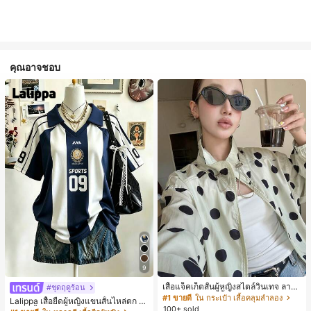
คุณอาจชอบ
9
เสื้อแจ็คเก็ตสั้นผู้หญิงสไตล์วินเทจ ลายจุ
#ชุดฤดูร้อน
ดขนาดใหญ่ คอตั้ง เอวเข้ารูป แขนพอง
#1 ขายดี
ใน กระเป๋า เสื้อคลุมลำลอง
Lalippa เสื้อยืดผู้หญิงแขนสั้นไหล่ตก ค
ทรงหลวม แฟชั่นอเนกประสงค์ สำหรับใ
100+ sold
อวีปกเสื้อ ลายพิมพ์ดิจิทัลลายทาง สไตล์