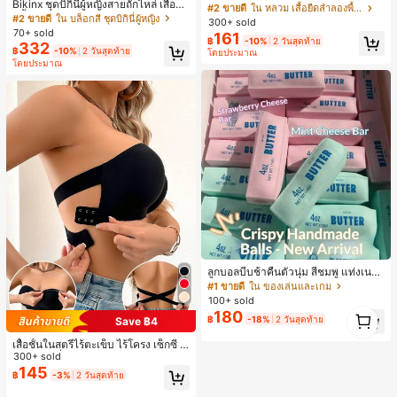
Bikinx ชุดบิกินี่ผู้หญิงสายถักไหล่ เสื้อว่า
งินสไตล์มินิมอลเรโทร, เสื้อยืดผู้หญิงทร
#2 ขายดี
ใน หลวม เสื้อยืดลำลองพื้นฐาน
ยน้ำวันพีซมีโครงพร้อมสายผูกหลังสีตัด
งหลวมสบาย, พิมพ์ตัวอักษรและตัวเลข
#2 ขายดี
ใน บล็อกสี ชุดบิกินี่ผู้หญิง
300+ sold
กัน สำหรับเที่ยวพักผ่อน ชายหาด ฤดูร้อ
ภาษาอังกฤษ, เสื้อสำหรับออกไปเที่ยวฤ
70+ sold
161
น
฿
-10%
2 วันสุดท้าย
ดูร้อน, ลวดลายดีไซน์, ความรู้สึกพรีเมีย
332
฿
-10%
2 วันสุดท้าย
โดยประมาณ
ม, ลำลองอเนกประสงค์, สวมใส่ประจำวั
โดยประมาณ
น, กลางแจ้ง, ช้อปปิ้ง, การเดินทาง, เสื้อ
ผ้ากลางแจ้ง
ลูกบอลบีบช้าคืนตัวนุ่ม สีชมพู แท่งเนย
บีบคลายเครียด นุ่มยืดหยุ่น ของเล่นบีบ
#1 ขายดี
ใน ของเล่นและเกม
4 ออนซ์ ของเล่นเกลือ เหมาะสำหรับขอ
100+ sold
งขวัญวันหยุด ของขวัญสนุกและน่ารัก
1
180
฿
-18%
2 วันสุดท้าย
ของขวัญวันเกิด ของขวัญอีสเตอร์ ของ
Save ฿4
1
ขวัญฮาโลวีน ของขวัญคริสต์มาส ของข
เสื้อชั้นในสตรีไร้ตะเข็บ ไร้โครง เซ็กซี่ ด้
วัญปาร์ตี้ สกวิชชี่ ของเล่นสกวิชชี่ ของเ
านข้างไม่ลื่น แผ่นรองถอดได้ ลายไขว้ห
300+ sold
ล่นคลายเครียดสกวิชชี่ สกวิชชี่เกี๊ยว ขอ
ลัง ไร้สาย สบายตลอดวัน
145
งเล่นสำหรับผู้ใหญ่ ผู้หญิง สกวิชชี่กรอบ
฿
-3%
2 วันสุดท้าย
สกวิชชี่เนยกรอบ บีบ ลูกบอลสลัชชี่