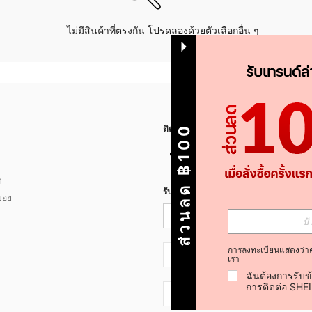
ไม่มีสินค้าที่ตรงกัน โปรดลองด้วยตัวเลือกอื่น ๆ
ส่วนลด ฿100
ติดตามเรา
ส
รับข่าวสาร SHEIN
่อย
การลงทะเบียนแสดงว่า
TH + 66
เรา
ฉันต้องการรับข
การติดต่อ SHE
TH + 66