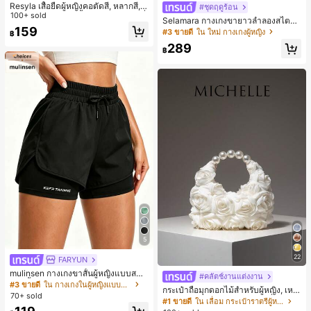
Resyla เสื้อยืดผู้หญิงคอตัดสี, หลากสี, ล
#ชุดฤดูร้อน
ายพิมพ์แมวน่ารัก, เสื้อสำหรับออกไปเที่
100+ sold
Selamara กางเกงขายาวลำลองสไตล์โ
ยวฤดูร้อน, ดีไซน์กราฟิก, ความรู้สึกพรีเ
159
บฮีเมียนสำหรับพักผ่อน สีกากี ผิวสัมผัส
#3 ขายดี
ใน ใหม่ กางเกงผู้หญิง
฿
มียม, ลำลองอเนกประสงค์, สวมใส่ประ
มีเท็กซ์เจอร์ เอวสูงทรงหลวม เอวยางยืด
จำวัน, กลางแจ้ง, ช้อปปิ้ง, การเดินทาง
289
พร้อมเชือกรูด ทรงขาตรงทิ้งตัว ขากว้า
฿
เสื้อผ้ากลางแจ้ง
ง สำหรับชายหาด ลำลอง พักผ่อน และเ
ดินทาง
5
22
FARYUN
mulinsen กางเกงขาสั้นผู้หญิงแบบสบา
#คลัตช์งานแต่งงาน
ยๆ สีพื้น หลวม อเนกประสงค์ กางเกงขา
#3 ขายดี
ใน กางเกงในผู้หญิงแบบแอคทีฟ
กระเป๋าถือมุกดอกไม้สำหรับผู้หญิง, เหม
สั้นกีฬา 2-In-1 สำหรับวิ่ง ฟิตเนส และก
70+ sold
าะสำหรับชุดราตรี, ชุดบอล, เครื่องประ
#1 ขายดี
ใน เลื่อม กระเป๋าราตรีผู้หญิง
ารฝึกซ้อมกีฬาในฤดูร้อน
ดับงานแต่งงาน, กระเป๋าสตางค์สุภาพส