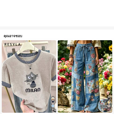
คุณอาจชอบ
6
22