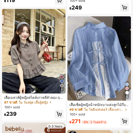
119
100+ sold
฿
ตรีหรูหรา, ของขวัญสำหรับผู้หญิง (ลาย
249
สุ่ม)
฿
4
5
เสื้อเบลาส์ผู้หญิงสไตล์เกาหลีลำลอง ฤดู
ใบไม้ผลิ/ฤดูร้อนใหม่ ชายระบาย ชิคแล
#7 ขายดี
ใน วันหยุด เสื้อผู้หญิง
เสื้อเชิ้ตผู้หญิงน้ำหนักเบาแต่งลูกไม้กึ่งโ
ะหรูหรา
100+ sold
ปร่งใสแบบเลเยอร์ รุ่นดีไซน์เนอร์แฟชั่น
#9 ขายดี
ใน โพลีเอสเตอร์ เสื้อเบลาส์ผู้หญิง
เหมาะสำหรับฤดูใบไม้ผลิ ฤดูร้อน และฤ
239
100+ sold
฿
ดูใบไม้ร่วง ซักด้วยเครื่องซักผ้าได้ สไต
271
ล์โบโฮชิค
฿
-3%
3 วันสุดท้าย
0-3 Years