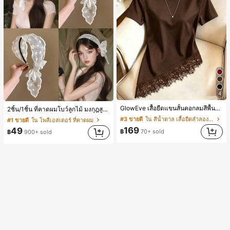
4
GlowEve เสื้อยืดแขนสั้นคอกลมสีพื้นลำลองอเนกประสงค์สำหรับผู้หญิง
2ชิ้น/1ชิ้น ที่คาดผมโบว์ลูกไม้ มงกุฎสูง แถบกว้าง สีดำ สีขาว สำหรับใส่ประจำวัน กิ๊บติดผม ยางรัดผม (ลายปักดอกไม้จัดวางแบบสุ่ม)
#3 ขายดี
ใน สีน้ำตาล เสื้อยืดลำลองพื้นฐาน
#1 ขายดี
ใน โพลีเอสเตอร์ ที่คาดผม
169
49
฿
70+ sold
฿
900+ sold