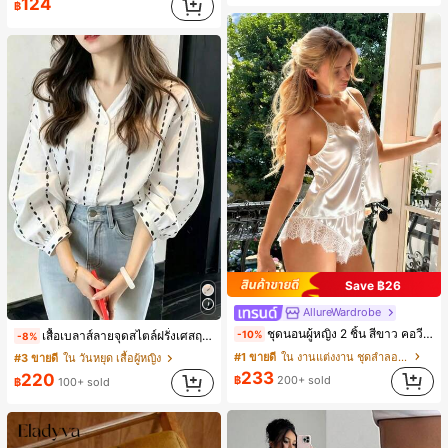
124
฿
Save ฿26
AllureWardrobe
ชุดนอนผู้หญิง 2 ชิ้น สีขาว คอวี แต่งลูกไม้แบบแพตช์เวิร์ก ชุดนอนใส่ในบ้าน สำหรับเธอ
เสื้อเบลาส์ลายจุดสไตล์ฝรั่งเศสฤดูใบไม้ร่วง, ทรงเข้ารูป, แขนยาวคอวี, สไตล์ใหม่ฤดูใบไม้ผลิ, ป้องกันแสงแดด, ใส่ไปทำงานและลำลอง สีขาว
-10%
-8%
#1 ขายดี
ใน งานแต่งงาน ชุดลำลองผู้หญิง
#3 ขายดี
ใน วันหยุด เสื้อผู้หญิง
233
220
฿
200+ sold
฿
100+ sold