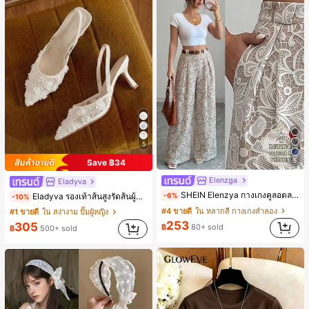
5
5
Save ฿34
Elenzga
Eladyva
SHEIN Elenzya กางเกงคูลอตลายจุดเอวสูงแบบใหม่สำหรับฤดูใบไม้ผลิ/ฤดูร้อน, สไตล์หรูหราเหมาะสำหรับใส่ในชีวิตประจำวันและทำงาน, ให้ความรู้สึกวินเทจสำหรับฤดูรับปริญญา, เทศกาลดนตรี, การแข่งม้าดาร์บี้, วันประกาศอิสรภาพ
Eladyva รองเท้าส้นสูงรัดส้นผู้หญิงมีดอกไม้ประดับตาข่ายเสริมและสามารถสวมได้สองแบบ ส้นสูง 7 ซม. รูปแบบโรมัน หรูหรา ส้นเข็ม ลุคเทพนิยาย
-6%
-10%
#4 ขายดี
ใน หลากสี กางเกงลำลอง
#1 ขายดี
ใน สง่างาม ปั๊มผู้หญิง
253
305
฿
80+ sold
฿
500+ sold