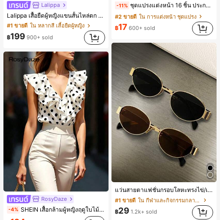
Lalippa
ชุดแปรงแต่งหน้า 16 ชิ้น ประกอบด้วยแปรงแต่งหน้า 13 ชิ้น, ฟองน้ำแต่งหน้ารูปหยดน้ำ 1 ชิ้น, แปรงแป้งรองพื้นกลม 1 ชิ้น และฟองน้ำแต่งหน้ารูปสามเหลี่ยม 1 ชิ้น - ชุดคลาสสิก ทำจากขนสังเคราะห์นุ่มและเป็นมิตรต่อผิว เหมาะสำหรับผู้หญิงและเด็กผู้หญิง เหมาะสำหรับฤดูใบไม้ร่วงและฤดูหนาว
-11%
Lalippa เสื้อยืดผู้หญิงแขนสั้นไหล่ตก คอวีปกเสื้อ ลายพิมพ์ดิจิทัลลายทาง สไตล์สปอร์ตแฟชั่นมินิมอล ของขวัญสำหรับเพื่อน
#2 ขายดี
ใน การแต่งหน้า ชุดแปรง
#1 ขายดี
ใน หลากสี เสื้อยืดผู้หญิง
17
฿
600+ sold
199
฿
900+ sold
แว่นสายตาแฟชั่นกรอบโลหะทรงไข่/เหลี่ยมสำหรับผู้หญิง (กรอบครึ่ง), เหมาะสำหรับใส่ในชีวิตประจำวันและกิจกรรมกลางแจ้ง
RosyDaze
#1 ขายดี
ใน กีฬาและกิจกรรมกลางแจ้ง
SHEIN เสื้อกล้ามผู้หญิงฤดูใบไม้ผลิ/ฤดูร้อน ใหม่ สไตล์มินิมอลลำลองหรูหรา สีบล็อก ลายจุด คอวี แพตช์เวิร์ก ชายระบาย แขนกุด ทรงเข้ารูป อเนกประสงค์, เสื้อผู้หญิงฤดูใบไม้ผลิ/ฤดูร้อน, เสื้อหรูหราผู้หญิง, เสื้อเที่ยวพักผ่อนผู้หญิง
29
-4%
฿
1.2k+ sold