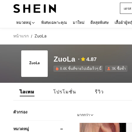
เดรส
Use up 
หมวดหมู่
พิเศษเฉพาะคุณ
มาใหม่
ดีลสุดพิเศษ
เสื้อผ้าผู้ห
หน้าแรก
ZuoLa
/
ZuoLa
4.87
8.4K ชิ้นที่ขายไปเมื่อเร็วๆ นี้
3K ซื้อซ้ำ
ไอเทม
โปรโมชั่น
รีวิว
ตัวกรอง
มากกว่า
หมวดหมู่