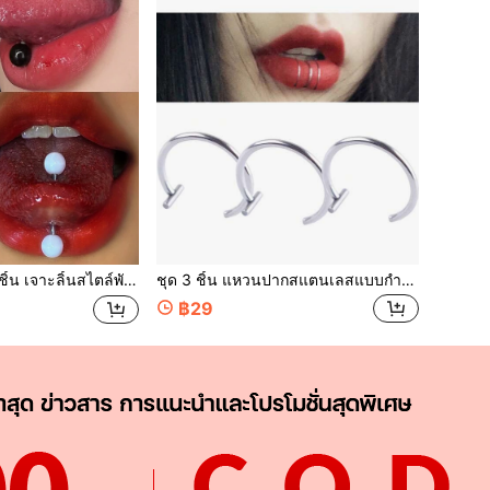
ลิ้นสไตล์พังก์ อะคริลิก ไทเทเนียมสตีล พร้อมปลายลูกบอลคู่ สีขาว & ดำ เครื่องประดับเจาะลิ้นยูนิเซ็กซ์
ชุด 3 ชิ้น แหวนปากสแตนเลสแบบกำหนดเอง, เครื่องประดับสไตล์ยุโรป & อเมริกัน ไม่ต้องเจาะ, แหวนปากปลอม
฿29