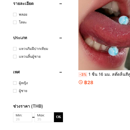
รายละเอียด
พลอย
โลหะ
ประเภท
แหวนริมฝีปากเทียม
แหวนลิ้นผู้ชาย
เพศ
1 ชิ้น 16 มม. สตั๊ดลิ้นสีคู่ประกายรุ้งสไตล์พังก์อะคริลิกไทเทเนียมสตีลพร้อมปลายลูกบอลคู่, เคร
-3%
฿28
ผู้หญิง
ผู้ชาย
ช่วงราคา (THB)
Min:
Max:
OK