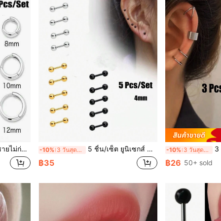
ลิปหูแบบมินิมอลที่หรูหรา
5 ชิ้น/เซ็ต ยูนิเซกส์ สแตนเลส ดัมเบล , คู่ ลูกบอล และ สองหัว หู สตั๊ด , และ ลูกปัดกลม ต่างหู , เครื่องประดับเจาะ
3 ชิ้น/เซ็ต
-10%
3 วันสุดท้าย
-10%
3 วันสุดท้าย
฿35
฿26
50+ sold