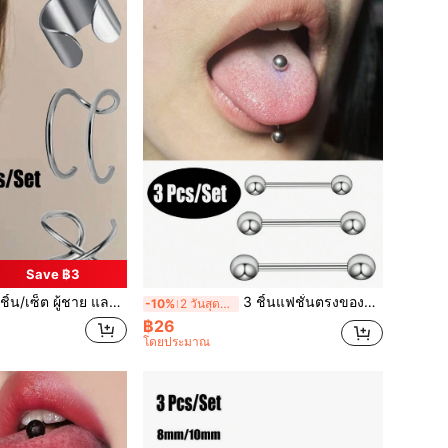
Save ฿3
 ผู้ชาย และ ผู้หญิง เรียบง่าย Piercing หู คลิป ต่างหู , สแตนเลส แฟชั่น ต่างหูแบบครอบหู , ยูนิเซกส์
3 ชิ้นแฟชั่นตรงของยกน้ำหนักแหวนลิ้นกับลูกกลมคู่เครื่องประดับเจาะร่างกาย, ยูนิเซกส์
-10%
2 วันสุดท้าย
฿26
โดยประมาณ