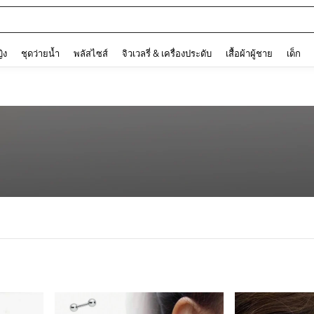
and down arrow keys to navigate search การค้นหาล่าสุด and ค้นหา. Press Enter to
ญิง
ชุดว่ายน้ำ
พลัสไซส์
จิวเวลรี่ & เครื่องประดับ
เสื้อผ้าผู้ชาย
เด็ก