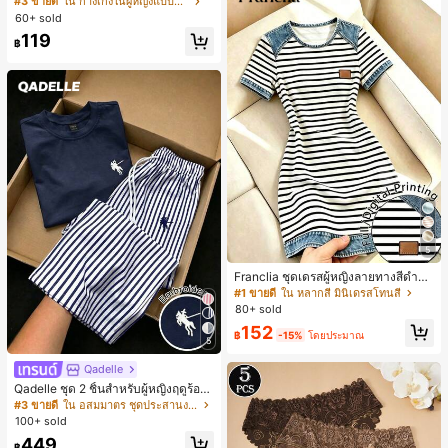
#3 ขายดี
ใน กางเกงในผู้หญิงแบบแอคทีฟ
สั้นกีฬา 2-In-1 สำหรับวิ่ง ฟิตเนส และก
60+ sold
ารฝึกซ้อมกีฬาในฤดูร้อน
119
฿
5
Franclia ชุดเดรสผู้หญิงลายทางสีดำขา
วแบบแพตช์เวิร์กเอฟเฟกต์เดนิม สำหรั
#1 ขายดี
ใน หลากสี มินิเดรสโทนสี
บฤดูร้อน รุ่นใหม่ พิมพ์ดิจิทัลลายทางแบ
80+ sold
บไม่เดนิม ดีไซน์นิช แขนสั้น
152
฿
-15%
โดยประมาณ
5
Qadelle
Qadelle ชุด 2 ชิ้นสำหรับผู้หญิงฤดูร้อน
แบบสบายๆ สำหรับใส่ทุกวัน, กางเกงขา
#3 ขายดี
ใน อสมมาตร ชุดประสานงานสตรี
ยาวลายทางสีน้ำเงินเข้มและสีขาว, เสื้อ
100+ sold
ยืดแขนสั้นคอกลมปักลายรัดรูป
449
฿