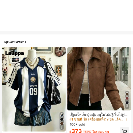
คุณอาจชอบ
17
เสื้อแจ็คเก็ตผู้หญิงฤดูใบไม้ผลิ/ใบไม้ร่วง
สีพื้น หนังเทียม สไตล์ปกคอเสื้อ ซิปขึ้น
#1 ขายดี
ใน เครื่องบินทิ้งระเบิด แจ็คเก็ตผู้หญิง
แขนยาว สไตล์ลำลอง วิทยาลัย สนามบิ
100+ sold
น เสื้อนอก สีน้ำตาล สไตล์สบายๆ ฤดูใบ
9
373
ไม้ร่วง
฿
-15%
โดยประมาณ