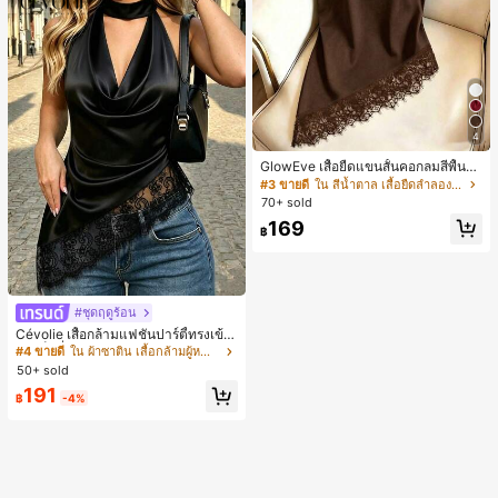
4
GlowEve เสื้อยืดแขนสั้นคอกลมสีพื้นลำ
ลองอเนกประสงค์สำหรับผู้หญิง
#3 ขายดี
ใน สีน้ำตาล เสื้อยืดลำลองพื้นฐาน
70+ sold
169
฿
#ชุดฤดูร้อน
Cévolie เสื้อกล้ามแฟชั่นปาร์ตี้ทรงเข้า
รูป เซ็กซี่ คอเดรป คอคาวล์ จับย่น แต่ง
#4 ขายดี
ใน ผ้าซาติน เสื้อกล้ามผู้หญิง & Camis
ลูกไม้ ดีไซน์ต่อผ้า เปิดหลัง แขนกุด
50+ sold
191
฿
-4%