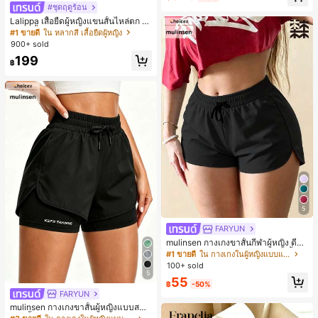
#ชุดฤดูร้อน
Lalippa เสื้อยืดผู้หญิงแขนสั้นไหล่ตก ค
อวีปกเสื้อ ลายพิมพ์ดิจิทัลลายทาง สไตล์
#1 ขายดี
ใน หลากสี เสื้อยืดผู้หญิง
สปอร์ตแฟชั่นมินิมอล ของขวัญสำหรับเ
900+ sold
พื่อน
199
฿
5
FARYUN
mulinsen กางเกงขาสั้นกีฬาผู้หญิง ดีไซ
น์ปลายเปิด เอวยืดหยุ่น กางเกงขาสั้น
#1 ขายดี
ใน กางเกงในผู้หญิงแบบแอคทีฟ
ลำลองกีฬาฤดูร้อน ความยาว 3/4
100+ sold
5
55
฿
-50%
FARYUN
mulinsen กางเกงขาสั้นผู้หญิงแบบสบา
ยๆ สีพื้น หลวม อเนกประสงค์ กางเกงขา