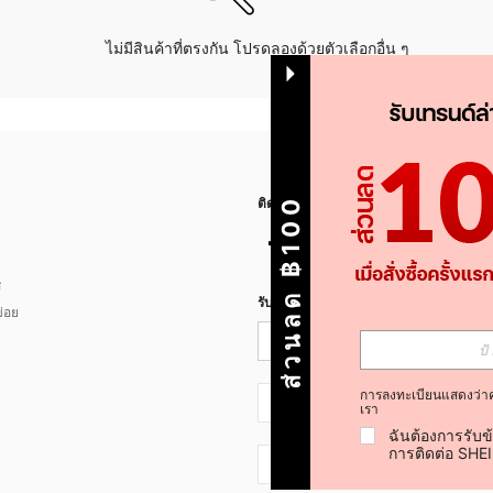
ไม่มีสินค้าที่ตรงกัน โปรดลองด้วยตัวเลือกอื่น ๆ
ส่วนลด ฿100
ติดตามเรา
ส
รับข่าวสาร SHEIN
่อย
การลงทะเบียนแสดงว่า
TH + 66
เรา
ฉันต้องการรับข
การติดต่อ SHE
TH + 66