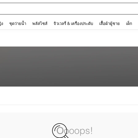
and down arrow keys to navigate search การค้นหาล่าสุด and ค้นหา. Press Enter to
ญิง
ชุดว่ายน้ำ
พลัสไซส์
จิวเวลรี่ & เครื่องประดับ
เสื้อผ้าผู้ชาย
เด็ก