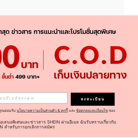
APP
ติดตามเลย
ลงทะเบียน
คุณยอมรับ
นโยบายความเป็นส่วนตัว & คุกกี้
และ
ข้อตกลงและเงื่อนไข
ของ
ติดตาม
้อเสนอพิเศษและข่าวสาร SHEIN ผ่านอีเมล ฉันรับทราบเกี่ยวกับ
IN สำหรับการยกเลิกการสมัคร
ติดตามเลย