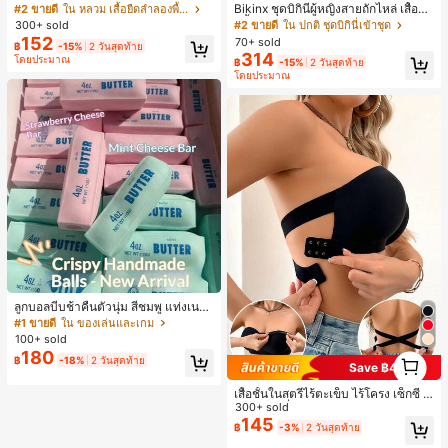
งินสไตล์มินิมอลเรโทร, เสื้อยืดผู้หญิงทร
Bikinx ชุดบิกินี่ผู้หญิงสายถักไหล่ เสื้อว่า
#2 ขายดี
ใน หลวม เสื้อยืดลำลองพื้นฐาน
งหลวมสบาย, พิมพ์ตัวอักษรและตัวเลข
ยน้ำวันพีซมีโครงพร้อมสายผูกหลังสีตัด
#2 ขายดี
ใน ปกติ ชุดบิกินี่เข้าชุด
300+ sold
ภาษาอังกฤษ, เสื้อสำหรับออกไปเที่ยวฤ
กัน สำหรับเที่ยวพักผ่อน ชายหาด ฤดูร้อ
152
70+ sold
฿
-15%
2 วันสุดท้าย
ดูร้อน, ลวดลายดีไซน์, ความรู้สึกพรีเมีย
น
314
โดยประมาณ
ม, ลำลองอเนกประสงค์, สวมใส่ประจำวั
฿
-15%
2 วันสุดท้าย
โดยประมาณ
น, กลางแจ้ง, ช้อปปิ้ง, การเดินทาง, เสื้อ
ผ้ากลางแจ้ง
ลูกบอลบีบช้าคืนตัวนุ่ม สีชมพู แท่งเนย
บีบคลายเครียด นุ่มยืดหยุ่น ของเล่นบีบ
#1 ขายดี
ใน ของเล่นและเกม
4 ออนซ์ ของเล่นเกลือ เหมาะสำหรับขอ
100+ sold
งขวัญวันหยุด ของขวัญสนุกและน่ารัก
180
1
฿
-18%
2 วันสุดท้าย
ของขวัญวันเกิด ของขวัญอีสเตอร์ ของ
Save ฿4
1
ขวัญฮาโลวีน ของขวัญคริสต์มาส ของข
วัญปาร์ตี้ สกวิชชี่ ของเล่นสกวิชชี่ ของเ
เสื้อชั้นในสตรีไร้ตะเข็บ ไร้โครง เซ็กซี่ ด้
ล่นคลายเครียดสกวิชชี่ สกวิชชี่เกี๊ยว ขอ
านข้างไม่ลื่น แผ่นรองถอดได้ ลายไขว้ห
300+ sold
งเล่นสำหรับผู้ใหญ่ ผู้หญิง สกวิชชี่กรอบ
ลัง ไร้สาย สบายตลอดวัน
145
฿
-3%
2 วันสุดท้าย
สกวิชชี่เนยกรอบ บีบ ลูกบอลสลัชชี่