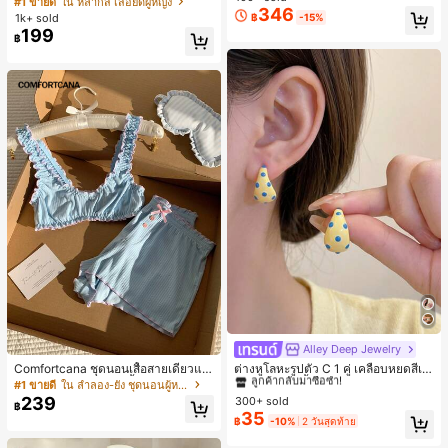
#1 ขายดี
ใน หลากสี เสื้อยืดผู้หญิง
ส่ประจำวันและไปเที่ยวพักผ่อน
346
สปอร์ตแฟชั่นมินิมอล ของขวัญสำหรับเ
ลูกค้ากลับมาซื้อซ้ำ!
1k+ sold
฿
-15%
พื่อน
199
฿
Alley Deep Jewelry
#1 ขายดี
ใน โบโฮ ต่างหูผู้หญิง
ลูกค้ากลับมาซื้อซ้ำ!
Comfortcana ชุดนอนเสื้อสายเดี่ยวแต่
ต่างหูโลหะรูปตัว C 1 คู่ เคลือบหยดสีเห
งระบายและกางเกงขาสั้นสำหรับผู้หญิง
ลือง ลายจุดสีน้ำเงิน สไตล์ยุโรปและอเม
เกือบหมดแล้ว!
#1 ขายดี
ใน ลำลอง-ยัง ชุดนอนผู้หญิง
#1 ขายดี
#1 ขายดี
ใน โบโฮ ต่างหูผู้หญิง
ใน โบโฮ ต่างหูผู้หญิง
ริกัน แฟชั่นส่วนตัว หวานและสง่างาม
239
300+ sold
ลูกค้ากลับมาซื้อซ้ำ!
ลูกค้ากลับมาซื้อซ้ำ!
฿
สำหรับผู้หญิงและเด็กหญิง สำหรับการเ
35
เกือบหมดแล้ว!
เกือบหมดแล้ว!
#1 ขายดี
ใน โบโฮ ต่างหูผู้หญิง
฿
-10%
2 วันสุดท้าย
ดินทาง งานแต่งงาน ปาร์ตี้ วันเกิด ของ
ลูกค้ากลับมาซื้อซ้ำ!
ขวัญคริสต์มาส 2026