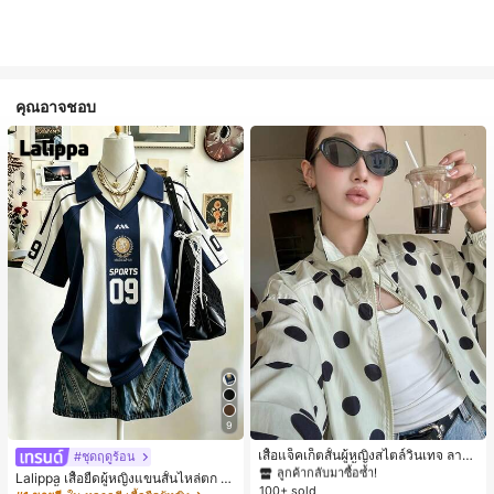
คุณอาจชอบ
#1 ขายดี
ใน กระเป๋า เสื้อคลุมลำลอง
9
ลูกค้ากลับมาซื้อซ้ำ!
#1 ขายดี
#1 ขายดี
ใน กระเป๋า เสื้อคลุมลำลอง
ใน กระเป๋า เสื้อคลุมลำลอง
เสื้อแจ็คเก็ตสั้นผู้หญิงสไตล์วินเทจ ลายจุ
#ชุดฤดูร้อน
ดขนาดใหญ่ คอตั้ง เอวเข้ารูป แขนพอง
ลูกค้ากลับมาซื้อซ้ำ!
ลูกค้ากลับมาซื้อซ้ำ!
Lalippa เสื้อยืดผู้หญิงแขนสั้นไหล่ตก ค
ทรงหลวม แฟชั่นอเนกประสงค์ สำหรับใ
100+ sold
#1 ขายดี
ใน กระเป๋า เสื้อคลุมลำลอง
อวีปกเสื้อ ลายพิมพ์ดิจิทัลลายทาง สไตล์