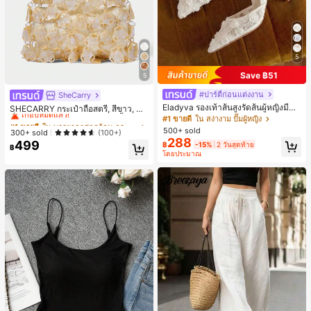
5
Save ฿51
5
#ปาร์ตี้ก่อนแต่งงาน
SheCarry
#1 ขายดี
ใน บรรยากาศฤดูร้อน กระเป๋าหูหิ้วด้านบนผู้หญิง
Eladyva รองเท้าส้นสูงรัดส้นผู้หญิงมีดอ
เกือบหมดแล้ว!
SHECARRY กระเป๋าถือสตรี, สีขาว, แฟ
กไม้ประดับตาข่ายเสริมและสามารถสว
ชั่น, สง่างาม, วันหยุด, งานปาร์ตี้
#1 ขายดี
ใน สง่างาม ปั๊มผู้หญิง
#1 ขายดี
#1 ขายดี
ใน บรรยากาศฤดูร้อน กระเป๋าหูหิ้วด้านบนผู้หญิง
ใน บรรยากาศฤดูร้อน กระเป๋าหูหิ้วด้านบนผู้หญิง
มได้สองแบบ ส้นสูง 7 ซม. รูปแบบโรมัน
500+ sold
เกือบหมดแล้ว!
เกือบหมดแล้ว!
300+ sold
(100+)
หรูหรา ส้นเข็ม ลุคเทพนิยาย
288
499
#1 ขายดี
ใน บรรยากาศฤดูร้อน กระเป๋าหูหิ้วด้านบนผู้หญิง
฿
-15%
2 วันสุดท้าย
฿
โดยประมาณ
เกือบหมดแล้ว!