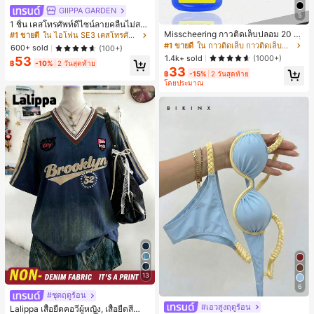
GIIPPA GARDEN
5
1 ชิ้น เคสโทรศัพท์ดีไซน์ลายคลื่นไม่สม
มาตรสำหรับ Phone 17 Pro Max, เหม
Misscheering กาวติดเล็บปลอม 20 กรั
#1 ขายดี
ใน ไอโฟน SE3 เคสโทรศัพท์แฟชั่น
าะสำหรับ Phone 16 Pro Max, 15 Pro
ม แรงยึดสูง เจลสติกเกอร์เล็บนุ่ม แห้งเร็
#1 ขายดี
ใน กาวติดเล็บ กาวติดเล็บและสารยึดติด
600+ sold
(100+)
Max, 14 Pro Max, เคสโทรศัพท์สไตล์เ
ว เหมาะสำหรับผู้เริ่มต้นทำเล็บ ติดทนน
1.4k+ sold
(1000+)
53
กาหลีและน่าสนใจ, เข้ากันได้กับ 11/12/
าน
฿
-10%
2 วันสุดท้าย
33
13/14/15/16 Pro Max Plus, ดีไซน์หรู
฿
-15%
2 วันสุดท้าย
หราเหมาะสำหรับทั้งชายและหญิง, ของ
โดยประมาณ
ขวัญในอุดมคติสำหรับคริสต์มาส, วันว
าเลนไทน์, อีสเตอร์, ฤดูแต่งงานและวันเ
กิดสำหรับแฟนสาว
13
6
#ชุดฤดูร้อน
#เอวสูงฤดูร้อน
Lalippa เสื้อยืดคอวีผู้หญิง, เสื้อยืดสีน้ำเ