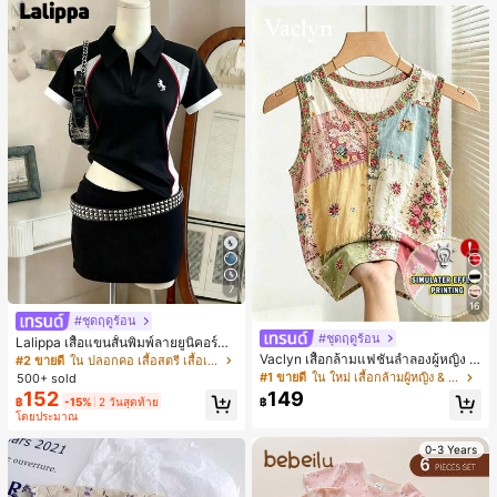
เกือบหมดแล้ว!
7
16
#ชุดฤดูร้อน
#ชุดฤดูร้อน
Lalippa เสื้อแขนสั้นพิมพ์ลายยูนิคอร์นล
ายทางสีตัดกันสำหรับผู้หญิง สไตล์วิทย
Vaclyn เสื้อกล้ามแฟชั่นลำลองผู้หญิง ล
#2 ขายดี
ใน ปลอกคอ เสื้อสตรี เสื้อเบลาส์ & Tee
าลัย
ายแพตช์เวิร์ก แขนกุด คอกลม ติดกระดุ
#1 ขายดี
ใน ใหม่ เสื้อกล้ามผู้หญิง & Camis
500+ sold
ม
152
149
฿
-15%
2 วันสุดท้าย
฿
โดยประมาณ
0-3 Years