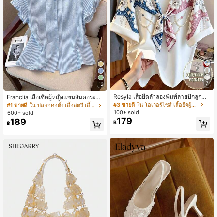
7
12
Resyla เสื้อยืดลำลองพิมพ์ลายปักลูกปัด
Franclia เสื้อเชิ้ตผู้หญิงแขนสั้นคอระบา
รูปโบว์ขนาดใหญ่สำหรับผู้หญิง
ยกระดุมเดี่ยวลายทาง
#3 ขายดี
ใน โอเวอร์ไซส์ เสื้อยืดผู้หญิง
#1 ขายดี
ใน ปลอกคอตั้ง เสื้อสตรี เสื้อเบลาส์ & Tee
100+ sold
600+ sold
179
189
฿
฿