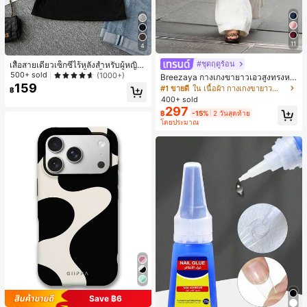
11
4
#ชุดฤดูร้อน
เสื้อสายเดี่ยวเซ็กซี่ไร้หลังสำหรับผู้หญิง
พร้อมบราแบบมีฟองน้ำ, เสื้อกล้ามแขน
500+ sold
(1000+)
Breezaya กางเกงขายาวเอวสูงทรงหล
กุด, เสื้อลำลองสีดำสำหรับฤดูร้อน
159
วมขาบานสำหรับผู้หญิง สีขาวเรียบหรูส
#1 ขายดี
ใน เนื้อผ้า กางเกงขายาวลำลองผ้า
฿
ไตล์ชิค เหมาะสำหรับใส่เที่ยวทะเล วันห
400+ sold
ยุดพักผ่อนฤดูร้อน ลุคสบายๆ ใส่ได้หลา
297
฿
-15%
2 วันสุดท้าย
ยโอกาสในชีวิตประจำวัน
โดยประมาณ
Save ฿6