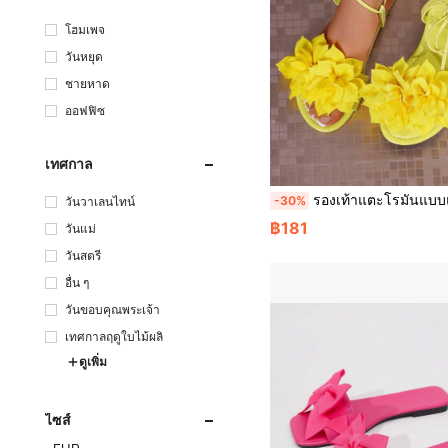
โฮมเพจ
วันหยุด
ชายหาด
ออฟฟิซ
เทศกาล
รองเท้าแตะโรมันแบบแบนผูกเชือกหนังลายดอกไม้ใหม่ ไซส์ใหญ่ ใช้ได้หลากหลายสำหรับฤดูใบไม้ผลิ/ฤดูร้อน ชายหาด บ้าน การเดินทาง เดท วันหยุด ชายทะเล ของขวัญที่เหมาะสมสำหรับวันวาเลนไท
-30%
วันวาเลนไทน์
฿181
วันแม่
วันสตรี
อื่น ๆ
วันขอบคุณพระเจ้า
เทศกาลฤดูใบไม้ผลิ
ดูเพิ่ม
ไซส์