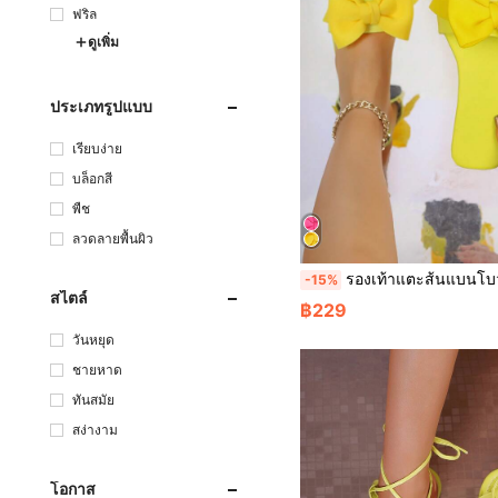
ฟริล
ดูเพิ่ม
ประเภทรูปแบบ
เรียบง่าย
บล็อกสี
พืช
ลวดลายพื้นผิว
รองเท้าแตะส้นแบนโบว์ฟูฟ่องสำหรับผู้หญิงรุ่นใหม่ เหมาะสำหรับชายหาด วันหยุด งานปาร์ตี้ งานแต่งงาน รองเท้าแตะแฟชั่นหรูหราสำหรับฤดูร้
-15%
สไตล์
฿229
วันหยุด
ชายหาด
ทันสมัย
สง่างาม
โอกาส