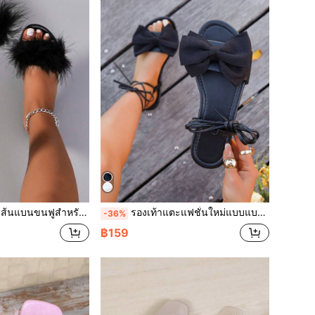
ับผู้หญิง รองเท้าแต่งงานสไตล์แฟรี่หรูหรา
รองเท้าแตะแฟชั่นใหม่แบบแบนผูกเชือกประดับโบว์ฟู ลายดอกไม้ ผ้าไมโครไฟเบอร์เงางาม สำหรับผู้หญิง ใส่กลางแจ้ง สไตล์ฝรั่งเศส สำหรับเที่ยวชายหาดและวันหยุด พื้นเรียบกันลื่น ระดับไฮเอนด์
-36%
฿159