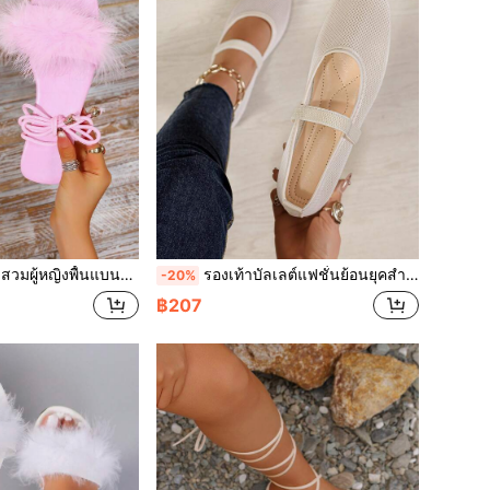
 สไตล์แฟรี่ ลำลอง สำหรับงานปาร์ตี้และแขกงานแต่ง ไซส์ใหญ่กว่าปกติ
รองเท้าบัลเลต์แฟชั่นย้อนยุคสำหรับผู้หญิง ระบายอากาศได้ดี แบบแมรี่เจน สายยืดหยุ่น ตาข่ายดีไซน์กลวง สวมง่าย รองเท้าลำลองสำหรับใส่ประจำวันและเดินทาง สีเบจ
-20%
฿207