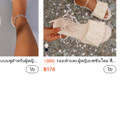
หญิง, รองเท้าแต่งงาน สไตล์นางฟ้า หรูหรา
รองเท้าแตะผู้หญิงแฟชั่นใหม่ พื้นแบน เปิดนิ้วเท้า ผ้าไมโครไฟเบอร์เงางาม สำหรับฤดูใบไม้ผลิและฤดูร้อน ไซส์ใหญ่พิเศษ อเนกประสงค์ พร้อมสายผูกยาว สไตล์โรมัน สำหรับงานปาร์ตี้ เดท วันหยุด ชายหาด ริมทะเล งานเลี้ยง (ไซส์ใหญ่กว่าปกติ)
-30%
฿174