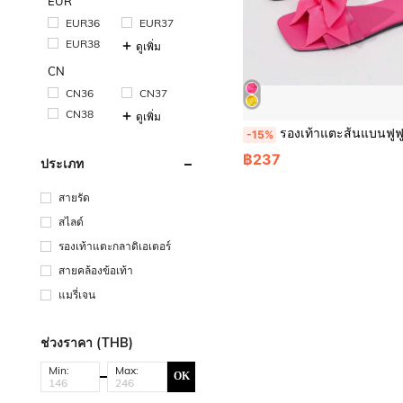
EUR
EUR36
EUR37
EUR38
ดูเพิ่ม
CN
CN36
CN37
CN38
ดูเพิ่ม
รองเท้าแตะส้นแบนฟูฟูผู้หญิงใหม่ แต่งโบว์ เหมาะสำหรับชายหาด วันหยุด ปาร์ตี้ งานแต่งงาน รองเท้าแตะแฟชั่นหรูหราสำหรับฤดูร
-15%
฿237
ประเภท
สายรัด
สไลด์
รองเท้าแตะกลาดิเอเตอร์
สายคล้องข้อเท้า
แมรี่เจน
ช่วงราคา (THB)
Min:
Max:
OK