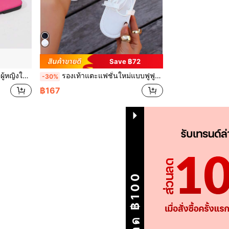
Save ฿72
้อนและวันหยุดชายหาด สีชมพูเข้ม สีเหลือง
รองเท้าแตะแฟชั่นใหม่แบบฟูฟู โบว์แบน ผูกเชือก ลายดอกไม้เล็ก ผ้าไมโครไฟเบอร์เงา สำหรับผู้หญิง ใส่กลางแจ้ง แฟชั่นระดับไฮเอนด์ สไตล์ฝรั่งเศส สำหรับเที่ยวชายหาด พื้นเรียบ กันลื่น
-30%
฿167
1
รวม 1 หน้า
ส่วนลด ฿100