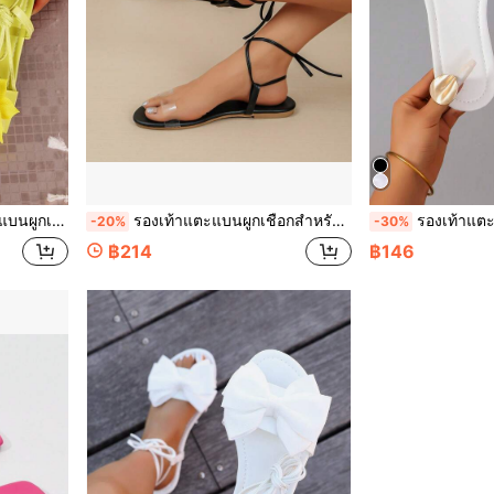
น์ เทศกาลเทพเจ้า ฮาโลวีน กลับโรงเรียน ปีใหม่ วันหยุด สีเหลือง
รองเท้าแตะแบนผูกเชือกสำหรับผู้หญิงแบบใหม่, รองเท้าแตะชายหาดผูกเชือกแฟชั่น, รองเท้าแตะแบนสำหรับผู้หญิงในฤดูร้อน, สีดำ
รองเท้าแตะแบนฟูสำหรับผู้
-20%
-30%
฿214
฿146