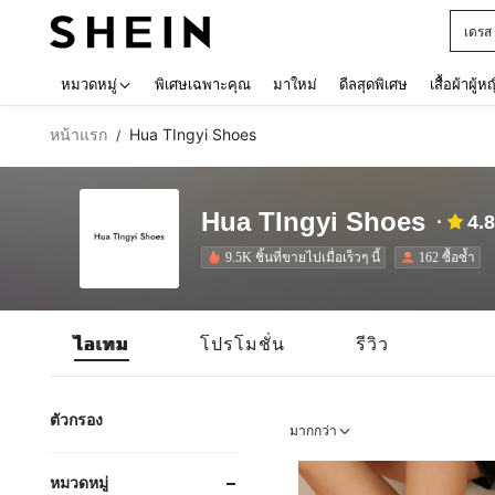
เดรส
Use up 
หมวดหมู่
พิเศษเฉพาะคุณ
มาใหม่
ดีลสุดพิเศษ
เสื้อผ้าผู้ห
หน้าแรก
Hua TIngyi Shoes
/
Hua TIngyi Shoes
4.
9.5K ชิ้นที่ขายไปเมื่อเร็วๆ นี้
162 ซื้อซ้ำ
ไอเทม
โปรโมชั่น
รีวิว
ตัวกรอง
มากกว่า
หมวดหมู่