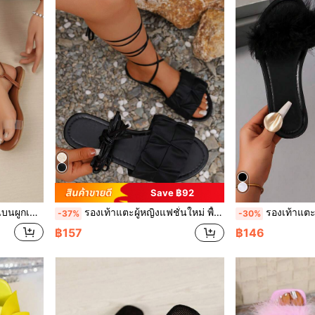
Save ฿92
้าแตะแบนสำหรับผู้หญิงในฤดูร้อน, สีน้ำตาล
รองเท้าแตะผู้หญิงแฟชั่นใหม่ พื้นแบน เปิดนิ้วเท้า ผ้าไมโครไฟเบอร์เงา สำหรับฤดูใบไม้ผลิ/ฤดูร้อน ไซส์ใหญ่ สไตล์โรมัน อเนกประสงค์ พร้อมสายผูกยาว สำหรับงานปาร์ตี้ เดท วันหยุด ชายหาด ริมทะเล งานเลี้ยง (ไซส์ใหญ่กว่าปกติ)
รองเท้าแตะส้นแบนขนฟูสำหร
-37%
-30%
฿157
฿146