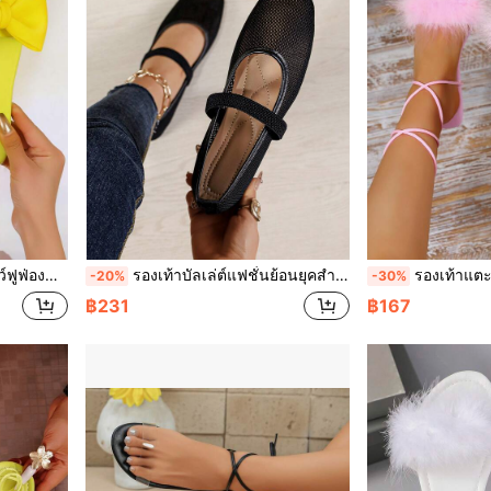
อนและวันหยุดชายหาด สีแดงกุหลาบ สีเหลือง
รองเท้าบัลเล่ต์แฟชั่นย้อนยุคสำหรับผู้หญิง ระบายอากาศได้ดี แบบแมรี่เจน สายยืดหยุ่น ดีไซน์ตาข่ายโปร่ง สวมง่าย รองเท้าลำลองสำหรับใส่ประจำวันและเดินทาง สีดำ
รองเท้าแตะสวมผู้หญิงพื้นแบนขนฟู แต่งโบว์
-20%
-30%
฿231
฿167