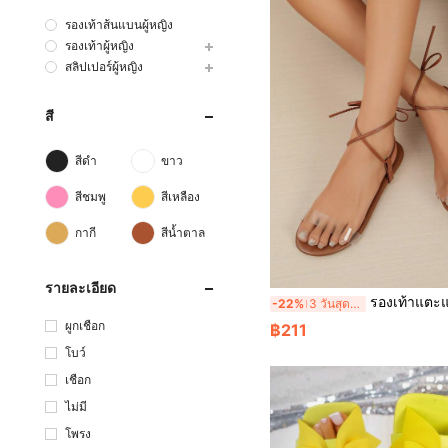
รองเท้าส้นแบนผู้หญิง
รองเท้าผู้หญิง
สลิปเปอร์ผู้หญิง
สี
สีดำ
ขาว
สีชมพู
สีเหลือง
กากี
สีน้ำตาล
รายละเอียด
รองเท้าแตะแบนผูกเชือกสำหรับผู้หญิง, รองเท้าแตะชายหาดผูกเชือกแฟชั่น, รองเท
-22%
3 วันสุดท้าย
ผูกเชือก
฿211
โบว์
เชือก
ไม่มี
โพรง