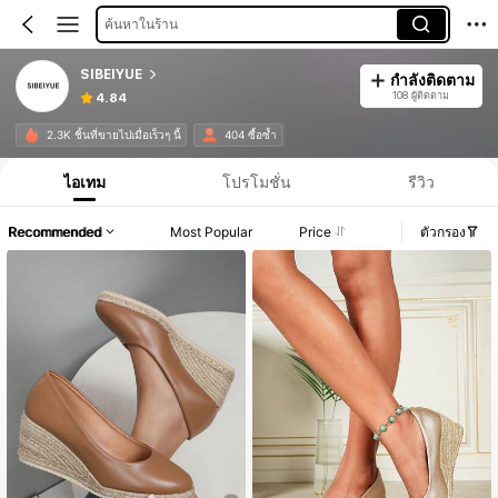
ค้นหาในร้าน
SIBEIYUE
กำลังติดตาม
108 ผู้ติดตาม
4.84
2.3K ชิ้นที่ขายไปเมื่อเร็วๆ นี้
404 ซื้อซ้ำ
ไอเทม
โปรโมชั่น
รีวิว
Recommended
Most Popular
Price
ตัวกรอง