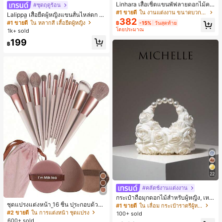
Linhara เสื้อเชิ้ตแขนพัฟลายดอกไม้คอ
#ชุดฤดูร้อน
ปกไม่สมมาตรสำหรับผู้หญิงไซส์ใหญ่ +
#1 ขายดี
ใน งานแต่งงาน ขนาดบวก Co-Ords
Lalippa เสื้อยืดผู้หญิงแขนสั้นไหล่ตก ค
กางเกงลำลองทรงหลวมเอวยางยืด 2 ชิ้
382
อวีปกเสื้อ ลายพิมพ์ดิจิทัลลายทาง สไตล์
#1 ขายดี
ใน หลากสี เสื้อยืดผู้หญิง
฿
-15%
วันสุดท้าย
น สำหรับฤดูใบไม้ผลิ/ฤดูร้อน
สปอร์ตแฟชั่นมินิมอล ของขวัญสำหรับเ
โดยประมาณ
1k+ sold
พื่อน
199
฿
22
#คลัตช์งานแต่งงาน
กระเป๋าถือมุกดอกไม้สำหรับผู้หญิง, เหม
ชุดแปรงแต่งหน้า 16 ชิ้น ประกอบด้วยแ
าะสำหรับชุดราตรี, ชุดบอล, เครื่องประ
#1 ขายดี
ใน เลื่อม กระเป๋าราตรีผู้หญิง
ปรงแต่งหน้า 13 ชิ้น, ฟองน้ำแต่งหน้ารู
ดับงานแต่งงาน, กระเป๋าสตางค์สุภาพส
#2 ขายดี
ใน การแต่งหน้า ชุดแปรง
100+ sold
ปหยดน้ำ 1 ชิ้น, แปรงแป้งรองพื้นกลม 1
ตรีหรูหรา, ของขวัญสำหรับผู้หญิง (ลาย
600+ sold