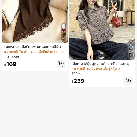
4
GlowEve เสื้อยืดแขนสั้นคอกลมสีพื้นลำ
ลองอเนกประสงค์สำหรับผู้หญิง
#2 ขายดี
ใน สีน้ำตาล เสื้อยืดลำลองพื้นฐาน
4
80+ sold
169
เสื้อเบลาส์ผู้หญิงสไตล์เกาหลีลำลอง ฤดู
฿
ใบไม้ผลิ/ฤดูร้อนใหม่ ชายระบาย ชิคแล
#6 ขายดี
ใน วันหยุด เสื้อผู้หญิง
ะหรูหรา
100+ sold
239
฿