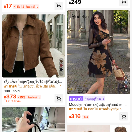
249
ชิ้น และฟองน้ำแต่งหน้ารูปสามเหลี่ยม
สุ่ม)
฿
17
1 ชิ้น - ชุดคลาสสิก ทำจากขนสังเคราะ
฿
-11%
2 วันสุดท้าย
ห์นุ่มและเป็นมิตรต่อผิว เหมาะสำหรับผู้
หญิงและเด็กผู้หญิง เหมาะสำหรับฤดูใบ
ไม้ร่วงและฤดูหนาว
17
เสื้อแจ็คเก็ตผู้หญิงฤดูใบไม้ผลิ/ใบไม้ร่วง
สีพื้น หนังเทียม สไตล์ปกคอเสื้อ ซิปขึ้น
#1 ขายดี
ใน เครื่องบินทิ้งระเบิด แจ็คเก็ตผู้หญิง
แขนยาว สไตล์ลำลอง วิทยาลัย สนามบิ
6
100+ sold
น เสื้อนอก สีน้ำตาล สไตล์สบายๆ ฤดูใบ
373
฿
-15%
วันสุดท้าย
ไม้ร่วง
#ชุดฤดูร้อน
โดยประมาณ
Modelyn ชุดเดรสผู้หญิงฤดูร้อนผ้าตาข่
ายพิมพ์ลาย คอไม่สมมาตร จับจีบ หรูหร
#2 ขายดี
ใน ดอกไม้ เดรสสั้นผู้หญิง
า เซ็กซี่
316
฿
-4%