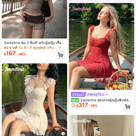
#3 ขายดี
ใน สีกากี ชุดทูพีซสำหรับผู้หญิง
เหลือแค่8ชิ้น
Sweetina ชุด 2 ชิ้นสำหรับผู้หญิง เสื้อก
ล้ามคอฮอลเตอร์ลายจุดและลายทางสีบ
#3 ขายดี
#3 ขายดี
ใน สีกากี ชุดทูพีซสำหรับผู้หญิง
ใน สีกากี ชุดทูพีซสำหรับผู้หญิง
ล็อก ทรงสลิมฟิต พร้อมกางเกงขาสั้นเอว
167
เหลือแค่8ชิ้น
เหลือแค่8ชิ้น
฿
-46%
พับ
#3 ขายดี
ใน สีกากี ชุดทูพีซสำหรับผู้หญิง
เหลือแค่8ชิ้น
7
#ชุดฤดูร้อน
Sweetina ชุดเดรสผู้หญิงพิมพ์ลา
NEW
317
ยจุดฝรั่งเศส จีบระบายชาย
฿
-19%