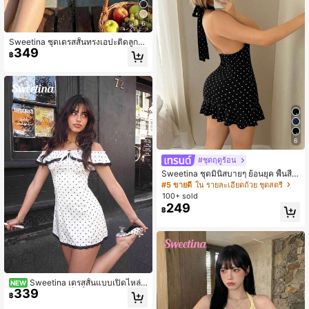
6
Sweetina ชุดเดรสสั้นทรงเอปะติดลูกไ
349
ม้สำหรับผู้หญิง, สีแอปริคอท, ฤดูร้อน
฿
6
#ชุดฤดูร้อน
Sweetina ชุดมินิสบายๆ ย้อนยุค พื้นสีข
าว-ดำ จุด ที่คอลึก สำหรับพักผ่อน
#5 ขายดี
ใน รายละเอียดถ้วย ชุดสตรี
100+ sold
249
฿
Sweetina เดรสสั้นแบบเปิดไหล่ ลู
NEW
339
กไม้ปะติดปะต่อ เซ็กซี่ ลำลอง
฿