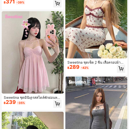
371
โปรงเข้ารูป 2 ชิ้น สำหรับผู้หญิง
฿
-39%
Sweetina ชุดเซ็ต 2 ชิ้น เสื้อครอปผ้าชี
289
ฟองพิมพ์ลายเชอร์รี่ลูกไม้ตัดกันรูดจีบ แ
฿
-42%
ละมินิสเกิร์ต สไตล์รีสอร์ทฤดูร้อนสำหรับ
ผู้หญิง
Sweetina ชุดมินิเดรสสไตล์พักผ่อนหรูห
239
รา ชายกระโปรงพริ้วไหว สายไขว้ไหล่
฿
-35%