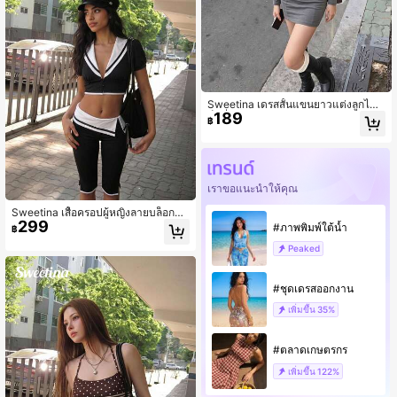
Sweetina เดรสสั้นแขนยาวแต่งลูกไม้เ
189
ซ็กซี่
฿
เราขอแนะนำให้คุณ
Sweetina เสื้อครอปผู้หญิงลายบล็อกสี
299
ลำลอง ใส่ได้หลากหลาย สำหรับใส่ประ
#ภาพพิมพ์ใต้น้ำ
฿
จำวัน
Peaked
#ชุดเดรสออกงาน
เพิ่มขึ้น
35%
#ตลาดเกษตรกร
เพิ่มขึ้น
122%