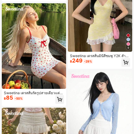
9
Sweetina เดรสสั้นมินิสีชมพู Y2K สำหรั
249
บฤดูร้อน แบบรัดรูป ผ้าตาข่ายซีทรู แต่ง
฿
-29%
ระบาย ผูกคอ
Sweetina เดรสสั้นรัดรูปสายเดี่ยวแต่งโ
85
บว์ผ้าลูกไม้
฿
-50%