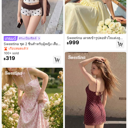
Sweetina เดรสเข้ารูปคอหัวใจแต่งลูกไ
#ระเบียงชิลล์
#1 ขายดี
ใน สีกากี ชุดทูพีซสำหรับผู้หญิง
999
ม้
เกือบหมดแล้ว!
฿
Sweetina ชุด 2 ชิ้นสำหรับผู้หญิง เสื้อก
ล้ามเข้ารูปพิมพ์ลายจุดสีบล็อกหลังเปิด
#1 ขายดี
#1 ขายดี
ใน สีกากี ชุดทูพีซสำหรับผู้หญิง
ใน สีกากี ชุดทูพีซสำหรับผู้หญิง
และกางเกงขาสั้นเอวพับ
100+ sold
เกือบหมดแล้ว!
เกือบหมดแล้ว!
319
#1 ขายดี
ใน สีกากี ชุดทูพีซสำหรับผู้หญิง
฿
เกือบหมดแล้ว!