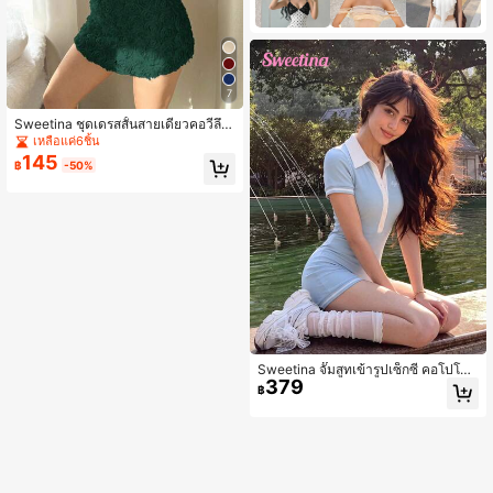
7
Sweetina ชุดเดรสสั้นสายเดี่ยวคอวีลึก
ปักลายดอกไม้
เหลือแค่6ชิ้น
145
฿
-50%
Sweetina จั๊มสูทเข้ารูปเซ็กซี่ คอโปโล
379
แต่งขอบสีตัดกัน สไตล์ลำลอง
฿