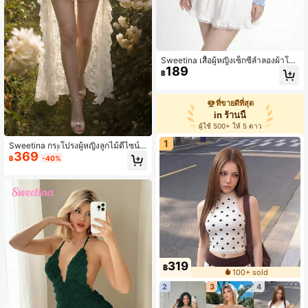
Sweetina เสื้อผู้หญิงเซ็กซี่ลำลองผ้าโปร่
189
งแต่งขอบลูกไม้ขนเทียม
฿
ที่ขายดีที่สุด
in ร้านนี้
ผู้ใช้ 500+ ให้ 5 ดาว
1
Sweetina กระโปรงผู้หญิงลูกไม้ดีไซน์จั
369
บจีบหาง แฟชั่นอเนกประสงค์ สำหรับเด
฿
-40%
ทและออกไปข้างนอก
319
฿
100+ sold
2
3
4