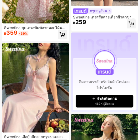
#ชุดฤดูร้อน
Sweetina เดรสสั้นสายเดี่ยวผ้าตาข่าย
259
ลายจุดเซ็กซี่เปิดหลัง
฿
Sweetina ชุดเดรสพิมพ์ลายดอกไม้พร้อ
359
มกระโปรงบานทรงโอเวอร์ไซส์, สไตล์วั
฿
-39%
นหยุด
ติดตามเราสำหรับสินค้าใหม่และ
โปรโมชั่น
กำลังติดตาม
489K ผู้ติดตาม
Sweetina เสื้อกั๊กปักลายหรูหราและกระ