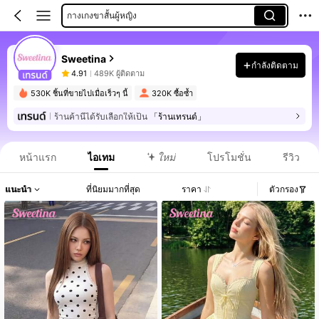
กางเกงขาสั้นผู้หญิง
เสื้อผู้หญิง
Sweetina
ชุดเดรสยาวผู้หญิง
กำลังติดตาม
4.91
489K ผู้ติดตาม
530K ชิ้นที่ขายไปเมื่อเร็วๆ นี้
320K ซื้อซ้ำ
ร้านค้านี้ได้รับเลือกให้เป็น
「ร้านเทรนด์」
หน้าแรก
ไอเทม
ใหม่
โปรโมชั่น
รีวิว
แนะนำ
ที่นิยมมากที่สุด
ราคา
ตัวกรอง