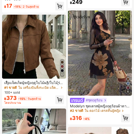
249
ชิ้น และฟองน้ำแต่งหน้ารูปสามเหลี่ยม
สุ่ม)
฿
17
1 ชิ้น - ชุดคลาสสิก ทำจากขนสังเคราะ
฿
-11%
2 วันสุดท้าย
ห์นุ่มและเป็นมิตรต่อผิว เหมาะสำหรับผู้
หญิงและเด็กผู้หญิง เหมาะสำหรับฤดูใบ
ไม้ร่วงและฤดูหนาว
17
เสื้อแจ็คเก็ตผู้หญิงฤดูใบไม้ผลิ/ใบไม้ร่วง
สีพื้น หนังเทียม สไตล์ปกคอเสื้อ ซิปขึ้น
#1 ขายดี
ใน เครื่องบินทิ้งระเบิด แจ็คเก็ตผู้หญิง
แขนยาว สไตล์ลำลอง วิทยาลัย สนามบิ
6
100+ sold
น เสื้อนอก สีน้ำตาล สไตล์สบายๆ ฤดูใบ
373
฿
-15%
วันสุดท้าย
ไม้ร่วง
#ชุดฤดูร้อน
โดยประมาณ
Modelyn ชุดเดรสผู้หญิงฤดูร้อนผ้าตาข่
ายพิมพ์ลาย คอไม่สมมาตร จับจีบ หรูหร
#2 ขายดี
ใน ดอกไม้ เดรสสั้นผู้หญิง
า เซ็กซี่
316
฿
-4%