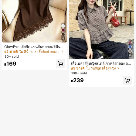
4
GlowEve เสื้อยืดแขนสั้นคอกลมสีพื้นลำ
ลองอเนกประสงค์สำหรับผู้หญิง
#2 ขายดี
ใน สีน้ำตาล เสื้อยืดลำลองพื้นฐาน
4
80+ sold
169
เสื้อเบลาส์ผู้หญิงสไตล์เกาหลีลำลอง ฤดู
฿
ใบไม้ผลิ/ฤดูร้อนใหม่ ชายระบาย ชิคแล
#5 ขายดี
ใน วันหยุด เสื้อผู้หญิง
ะหรูหรา
100+ sold
239
฿