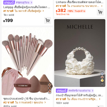
Linhara เสื้อเชิ้ตแขนพัฟลายดอกไม้คอ
#ชุดฤดูร้อน
ปกไม่สมมาตรสำหรับผู้หญิงไซส์ใหญ่ +
#1 ขายดี
ใน งานแต่งงาน ขนาดบวก Co-Ords
Lalippa เสื้อยืดผู้หญิงแขนสั้นไหล่ตก ค
กางเกงลำลองทรงหลวมเอวยางยืด 2 ชิ้
382
อวีปกเสื้อ ลายพิมพ์ดิจิทัลลายทาง สไตล์
#1 ขายดี
ใน หลากสี เสื้อยืดผู้หญิง
฿
-15%
วันสุดท้าย
น สำหรับฤดูใบไม้ผลิ/ฤดูร้อน
สปอร์ตแฟชั่นมินิมอล ของขวัญสำหรับเ
โดยประมาณ
1k+ sold
พื่อน
199
฿
22
#คลัตช์งานแต่งงาน
กระเป๋าถือมุกดอกไม้สำหรับผู้หญิง, เหม
ชุดแปรงแต่งหน้า 16 ชิ้น ประกอบด้วยแ
าะสำหรับชุดราตรี, ชุดบอล, เครื่องประ
#1 ขายดี
ใน เลื่อม กระเป๋าราตรีผู้หญิง
ปรงแต่งหน้า 13 ชิ้น, ฟองน้ำแต่งหน้ารู
ดับงานแต่งงาน, กระเป๋าสตางค์สุภาพส
#2 ขายดี
ใน การแต่งหน้า ชุดแปรง
100+ sold
ปหยดน้ำ 1 ชิ้น, แปรงแป้งรองพื้นกลม 1
ตรีหรูหรา, ของขวัญสำหรับผู้หญิง (ลาย
600+ sold