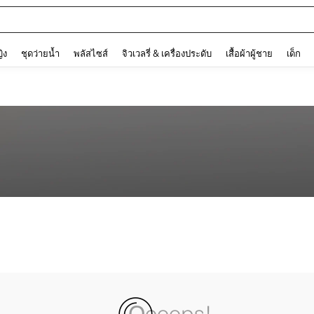
and down arrow keys to navigate search การค้นหาล่าสุด and ค้นหา. Press Enter to
ญิง
ชุดว่ายน้ำ
พลัสไซส์
จิวเวลรี่ & เครื่องประดับ
เสื้อผ้าผู้ชาย
เด็ก