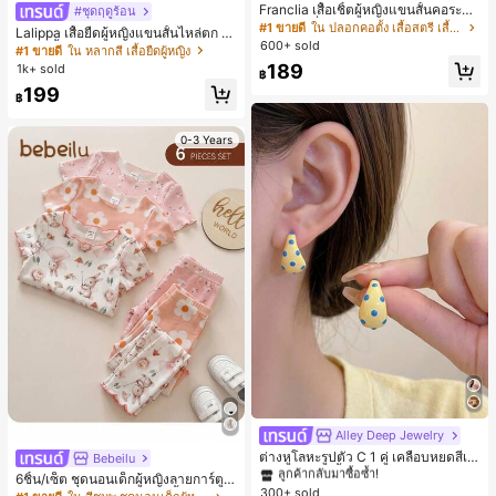
Franclia เสื้อเชิ้ตผู้หญิงแขนสั้นคอระบา
#ชุดฤดูร้อน
ยกระดุมเดี่ยวลายทาง
#1 ขายดี
ใน ปลอกคอตั้ง เสื้อสตรี เสื้อเบลาส์ & Tee
Lalippa เสื้อยืดผู้หญิงแขนสั้นไหล่ตก ค
600+ sold
อวีปกเสื้อ ลายพิมพ์ดิจิทัลลายทาง สไตล์
#1 ขายดี
ใน หลากสี เสื้อยืดผู้หญิง
สปอร์ตแฟชั่นมินิมอล ของขวัญสำหรับเ
189
1k+ sold
฿
พื่อน
199
฿
0-3 Years
Alley Deep Jewelry
#1 ขายดี
ใน โบโฮ ต่างหูผู้หญิง
ลูกค้ากลับมาซื้อซ้ำ!
ต่างหูโลหะรูปตัว C 1 คู่ เคลือบหยดสีเห
Bebeilu
ลือง ลายจุดสีน้ำเงิน สไตล์ยุโรปและอเม
เกือบหมดแล้ว!
#1 ขายดี
#1 ขายดี
ใน โบโฮ ต่างหูผู้หญิง
ใน โบโฮ ต่างหูผู้หญิง
6ชิ้น/เซ็ต ชุดนอนเด็กผู้หญิงลายการ์ตูน
ริกัน แฟชั่นส่วนตัว หวานและสง่างาม
300+ sold
ลูกค้ากลับมาซื้อซ้ำ!
ลูกค้ากลับมาซื้อซ้ำ!
หมีและดอกไม้ คอกลม แขนสั้น กางเกง