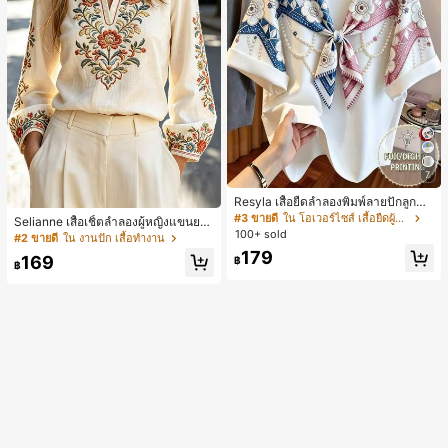
7
Resyla เสื้อยืดลำลองพิมพ์ลายปักลูกปัด
รูปโบว์ขนาดใหญ่สำหรับผู้หญิง
#3 ขายดี
ใน โอเวอร์ไซส์ เสื้อยืดผู้หญิง
Selianne เสื้อเชิ้ตลำลองผู้หญิงแขนยา
100+ sold
ว คอวีเว้า ลายดอกไม้
#2 ขายดี
ใน งานปัก เสื้อทำงาน
179
169
฿
฿