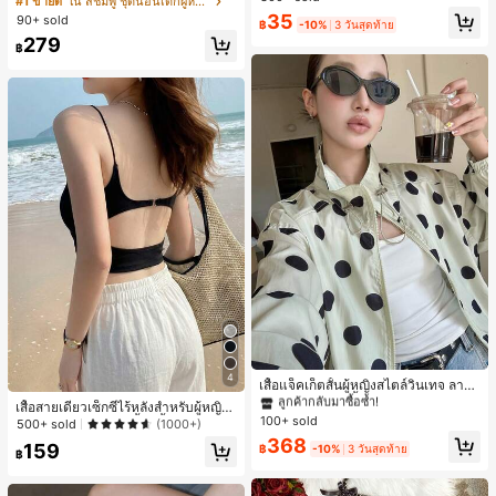
#1 ขายดี
ใน สีชมพู ชุดนอนเด็กผู้หญิง
สำหรับผู้หญิงและเด็กหญิง สำหรับการเ
ขาสั้น ขอบระบาย สวมใส่สบาย
เกือบหมดแล้ว!
เกือบหมดแล้ว!
#1 ขายดี
ใน โบโฮ ต่างหูผู้หญิง
35
90+ sold
ดินทาง งานแต่งงาน ปาร์ตี้ วันเกิด ของ
฿
-10%
3 วันสุดท้าย
ลูกค้ากลับมาซื้อซ้ำ!
ขวัญคริสต์มาส 2026
279
฿
เกือบหมดแล้ว!
#1 ขายดี
ใน กระเป๋า เสื้อคลุมลำลอง
ลูกค้ากลับมาซื้อซ้ำ!
#1 ขายดี
#1 ขายดี
ใน กระเป๋า เสื้อคลุมลำลอง
ใน กระเป๋า เสื้อคลุมลำลอง
4
ลูกค้ากลับมาซื้อซ้ำ!
ลูกค้ากลับมาซื้อซ้ำ!
เสื้อแจ็คเก็ตสั้นผู้หญิงสไตล์วินเทจ ลายจุ
ดขนาดใหญ่ คอตั้ง เอวเข้ารูป แขนพอง
#1 ขายดี
ใน กระเป๋า เสื้อคลุมลำลอง
เสื้อสายเดี่ยวเซ็กซี่ไร้หลังสำหรับผู้หญิง
ทรงหลวม แฟชั่นอเนกประสงค์ สำหรับใ
100+ sold
ลูกค้ากลับมาซื้อซ้ำ!
พร้อมบราแบบมีฟองน้ำ, เสื้อกล้ามแขน
500+ sold
(1000+)
ส่ประจำวันและไปเที่ยวพักผ่อน
กุด, เสื้อลำลองสีดำสำหรับฤดูร้อน
368
159
฿
-10%
3 วันสุดท้าย
฿