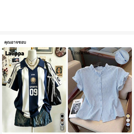
คุณอาจชอบ
9
12