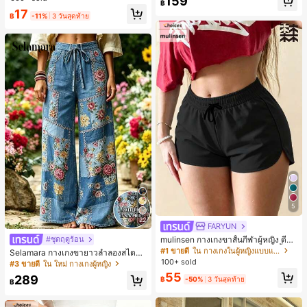
159
฿
ชิ้น และฟองน้ำแต่งหน้ารูปสามเหลี่ยม
มียม, ลำลองอเนกประสงค์, สวมใส่ประ
17
1 ชิ้น - ชุดคลาสสิก ทำจากขนสังเคราะ
จำวัน, กลางแจ้ง, ช้อปปิ้ง, การเดินทาง
฿
-11%
3 วันสุดท้าย
ห์นุ่มและเป็นมิตรต่อผิว เหมาะสำหรับผู้
เสื้อผ้ากลางแจ้ง
หญิงและเด็กผู้หญิง เหมาะสำหรับฤดูใบ
ไม้ร่วงและฤดูหนาว
5
22
FARYUN
mulinsen กางเกงขาสั้นกีฬาผู้หญิง ดีไซ
#ชุดฤดูร้อน
น์ปลายเปิด เอวยืดหยุ่น กางเกงขาสั้น
#1 ขายดี
ใน กางเกงในผู้หญิงแบบแอคทีฟ
Selamara กางเกงขายาวลำลองสไตล์โ
ลำลองกีฬาฤดูร้อน ความยาว 3/4
บฮีเมียนสำหรับพักผ่อน สีกากี ผิวสัมผัส
100+ sold
#3 ขายดี
ใน ใหม่ กางเกงผู้หญิง
มีเท็กซ์เจอร์ เอวสูงทรงหลวม เอวยางยืด
55
289
฿
-50%
3 วันสุดท้าย
พร้อมเชือกรูด ทรงขาตรงทิ้งตัว ขากว้า
฿
ง สำหรับชายหาด ลำลอง พักผ่อน และเ
ดินทาง