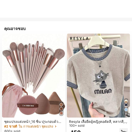
คุณอาจชอบ
6
ชุดแปรงแต่งหน้า 16 ชิ้น ประกอบด้วยแ
Resyla เสื้อยืดผู้หญิงคอตัดสี, หลากสี, ล
ปรงแต่งหน้า 13 ชิ้น, ฟองน้ำแต่งหน้ารู
ายพิมพ์แมวน่ารัก, เสื้อสำหรับออกไปเที่
100+ sold
#2 ขายดี
ใน การแต่งหน้า ชุดแปรง
ปหยดน้ำ 1 ชิ้น, แปรงแป้งรองพื้นกลม 1
ยวฤดูร้อน, ดีไซน์กราฟิก, ความรู้สึกพรีเ
600+ sold