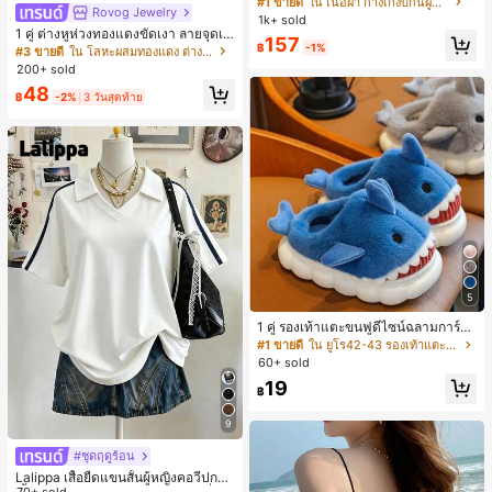
#1 ขายดี
ใน เนื้อผ้า กางเกงบิกินี่ผู้หญิง
Rovog Jewelry
1k+ sold
1 คู่ ต่างหูห่วงทองแดงขัดเงา ลายจุดเร
157
ขาคณิตสไตล์มินิมอล เหมาะสำหรับสว
฿
-1%
#3 ขายดี
ใน โลหะผสมทองแดง ต่างหูผู้หญิง
มใส่ประจำวันแบบสบายๆ สำหรับผู้หญิง
200+ sold
48
฿
-2%
3 วันสุดท้าย
5
1 คู่ รองเท้าแตะขนฟูดีไซน์ฉลามการ์ตู
น น่ารักและสนุกสนาน เหมาะสำหรับฤดู
#1 ขายดี
ใน ยูโร42-43 รองเท้าแตะใส่ในบ้าน
ใบไม้ร่วง/ฤดูหนาว รองเท้าแตะยูนิเซ็ก
60+ sold
ซ์เหล่านี้สามารถสวมใส่ได้ทั้งในร่มและ
19
กลางแจ้ง ช่วยให้เท้าของคุณอบอุ่นและ
฿
สบาย ทำให้เป็นของตกแต่งบ้านส่วนตัว
สำหรับห้องนอนหรือห้องน้ำ
9
#ชุดฤดูร้อน
Lalippa เสื้อยืดแขนสั้นผู้หญิงคอวีปกคอ
70+ sold