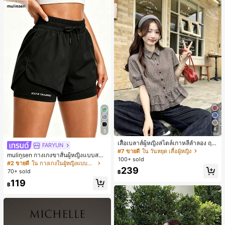
4
5
เสื้อเบลาส์ผู้หญิงสไตล์เกาหลีลำลอง ฤดู
FARYUN
ใบไม้ผลิ/ฤดูร้อนใหม่ ชายระบาย ชิคแล
#7 ขายดี
ใน วันหยุด เสื้อผู้หญิง
mulinsen กางเกงขาสั้นผู้หญิงแบบสบา
ะหรูหรา
100+ sold
ยๆ สีพื้น หลวม อเนกประสงค์ กางเกงขา
#2 ขายดี
ใน กางเกงในผู้หญิงแบบแอคทีฟ
สั้นกีฬา 2-In-1 สำหรับวิ่ง ฟิตเนส และก
239
70+ sold
฿
ารฝึกซ้อมกีฬาในฤดูร้อน
119
฿