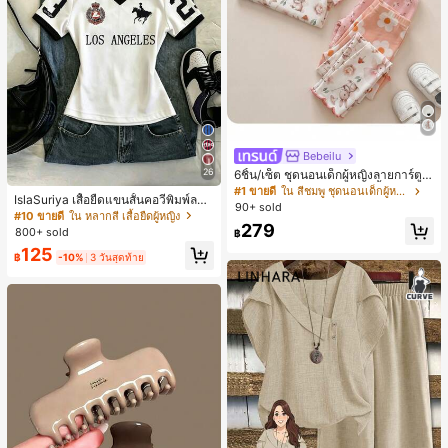
Bebeilu
26
6ชิ้น/เซ็ต ชุดนอนเด็กผู้หญิงลายการ์ตูน
หมีและดอกไม้ คอกลม แขนสั้น กางเกง
#1 ขายดี
ใน สีชมพู ชุดนอนเด็กผู้หญิง
IslaSuriya เสื้อยืดแขนสั้นคอวีพิมพ์ลาย
ขาสั้น ขอบระบาย สวมใส่สบาย
90+ sold
สีตัดกันสำหรับผู้หญิง
#10 ขายดี
ใน หลากสี เสื้อยืดผู้หญิง
279
800+ sold
฿
125
฿
-10%
3 วันสุดท้าย