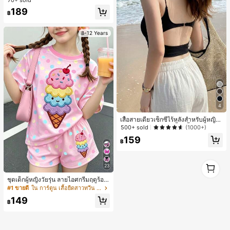
เสื้อไหล่ตก สายถัก งานคราฟต์แฟชั่นมิ
นิมอล ของขวัญสำหรับเพื่อน
189
฿
8-12 Years
4
เสื้อสายเดี่ยวเซ็กซี่ไร้หลังสำหรับผู้หญิง
พร้อมบราแบบมีฟองน้ำ, เสื้อกล้ามแขน
500+ sold
(1000+)
กุด, เสื้อลำลองสีดำสำหรับฤดูร้อน
159
฿
1
23
1
ชุดเด็กผู้หญิงวัยรุ่น ลายไอศกรีมฤดูร้อน
แบบมินิมอลน่ารัก ลายจุดสีสันสดใส สไ
#1 ขายดี
ใน การ์ตูน เสื้อยืดสาวทวีน Co-ord
ตล์ครีมหวาน สไตล์วันหยุด ชุด 2 ชิ้น แ
149
ขนสั้นและกางเกงขาสั้น เหมาะสำหรับฤ
฿
ดูร้อน กราฟิก สบาย ชุดเด็กผู้หญิง Y2K
คาวาอิ