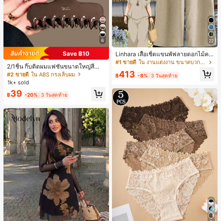
6
22
Save ฿10
Linhara เสื้อเชิ้ตแขนพัฟลายดอกไม้คอ
ปกไม่สมมาตรสำหรับผู้หญิงไซส์ใหญ่ +
#1 ขายดี
ใน งานแต่งงาน ขนาดบวก Co-Ords
2/1ชิ้น กิ๊บติดผมแฟชั่นขนาดใหญ่สีน้ำ
กางเกงลำลองทรงหลวมเอวยางยืด 2 ชิ้
413
ตาลชานมสำหรับผู้หญิง เหมาะสำหรับก
#2 ขายดี
ใน ABS กรงเล็บผม
น สำหรับฤดูใบไม้ผลิ/ฤดูร้อน
฿
-8%
3 วันสุดท้าย
ารอาบน้ำ ล้างหน้า และจัดแต่งทรงผม
1k+ sold
39
฿
-20%
3 วันสุดท้าย