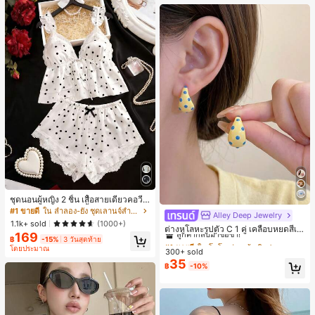
ชุดนอนผู้หญิง 2 ชิ้น เสื้อสายเดี่ยวคอวีลู
กไม้ พร้อมกางเกงขาสั้นแต่งลูกไม้ แต่ง
#1 ขายดี
ใน ลำลอง-ยัง ชุดเลานจ์สำหรับผู้หญิง
Alley Deep Jewelry
#1 ขายดี
ใน โบโฮ ต่างหูผู้หญิง
โบว์ที่เอว ชุดลำลองผู้หญิงนุ่มสบายน่ารั
1.1k+ sold
(1000+)
ลูกค้ากลับมาซื้อซ้ำ!
ต่างหูโลหะรูปตัว C 1 คู่ เคลือบหยดสีเห
ก สไตล์เอสเธติก
169
ลือง ลายจุดสีน้ำเงิน สไตล์ยุโรปและอเม
฿
-15%
3 วันสุดท้าย
เกือบหมดแล้ว!
#1 ขายดี
#1 ขายดี
ใน โบโฮ ต่างหูผู้หญิง
ใน โบโฮ ต่างหูผู้หญิง
ริกัน แฟชั่นส่วนตัว หวานและสง่างาม
โดยประมาณ
300+ sold
ลูกค้ากลับมาซื้อซ้ำ!
ลูกค้ากลับมาซื้อซ้ำ!
สำหรับผู้หญิงและเด็กหญิง สำหรับการเ
35
เกือบหมดแล้ว!
เกือบหมดแล้ว!
#1 ขายดี
ใน โบโฮ ต่างหูผู้หญิง
฿
-10%
ดินทาง งานแต่งงาน ปาร์ตี้ วันเกิด ของ
ลูกค้ากลับมาซื้อซ้ำ!
ขวัญคริสต์มาส 2026
เกือบหมดแล้ว!