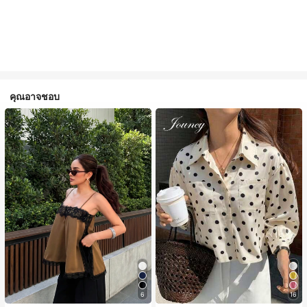
คุณอาจชอบ
6
16
#1 ขายดี
ใน สีกากี เสื้อสตรี เสื้อเบลาส์ & Tee