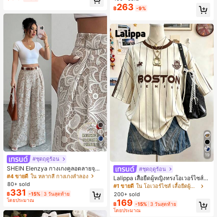
ตะชายหาดแฟชั่นสายไขว้ รองเท้าผู้ห
263
฿
-9%
ญิง สำหรับออฟฟิศ บ้าน กลางแจ้ง ดีไซ
น์หัวเหลี่ยม ชิคและหรูหรา สำหรับเดทไ
นท์
5
19
#ชุดฤดูร้อน
SHEIN Elenzya กางเกงคูลอตลายจุดเ
#ชุดฤดูร้อน
อวสูงแบบใหม่สำหรับฤดูใบไม้ผลิ/ฤดูร้อ
#4 ขายดี
ใน หลากสี กางเกงลำลอง
Lalippa เสื้อยืดผู้หญิงทรงโอเวอร์ไซส์ค
น, สไตล์หรูหราเหมาะสำหรับใส่ในชีวิต
80+ sold
วามยาวกลาง คอกลม ไหล่ตก ลายพิมพ์
#1 ขายดี
ใน โอเวอร์ไซส์ เสื้อยืดผู้หญิง
ประจำวันและทำงาน, ให้ความรู้สึกวินเ
331
ตัวอักษรและลายทางแนวตั้ง สไตล์แฟชั่
200+ sold
฿
-15%
3 วันสุดท้าย
ทจสำหรับฤดูรับปริญญา, เทศกาลดนตร
นมินิมอล ของขวัญให้เพื่อน
โดยประมาณ
169
ี, การแข่งม้าดาร์บี้, วันประกาศอิสรภาพ
฿
-15%
3 วันสุดท้าย
โดยประมาณ