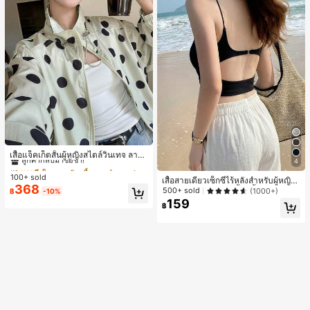
#1 ขายดี
ใน กระเป๋า เสื้อคลุมลำลอง
ลูกค้ากลับมาซื้อซ้ำ!
เสื้อแจ็คเก็ตสั้นผู้หญิงสไตล์วินเทจ ลายจุ
4
ดขนาดใหญ่ คอตั้ง เอวเข้ารูป แขนพอง
#1 ขายดี
#1 ขายดี
ใน กระเป๋า เสื้อคลุมลำลอง
ใน กระเป๋า เสื้อคลุมลำลอง
ทรงหลวม แฟชั่นอเนกประสงค์ สำหรับใ
100+ sold
ลูกค้ากลับมาซื้อซ้ำ!
ลูกค้ากลับมาซื้อซ้ำ!
เสื้อสายเดี่ยวเซ็กซี่ไร้หลังสำหรับผู้หญิง
ส่ประจำวันและไปเที่ยวพักผ่อน
368
พร้อมบราแบบมีฟองน้ำ, เสื้อกล้ามแขน
#1 ขายดี
ใน กระเป๋า เสื้อคลุมลำลอง
500+ sold
(1000+)
฿
-10%
กุด, เสื้อลำลองสีดำสำหรับฤดูร้อน
159
ลูกค้ากลับมาซื้อซ้ำ!
฿