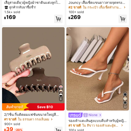
ลูกค้ากลับมาซื้อซ้ำ!
เสื้อสายเดี่ยวผู้หญิงผ้าซาตินแต่งลูกไม้
Jouncy เสื้อเชิ้ตแขนยาวลายจุดทรงหล
- เสื้อสายเดี่ยวฤดูร้อนสีคากีมีรอยผ่าด้า
วมสำหรับผู้หญิง
#1 ขายดี
#1 ขายดี
ใน สีกากี เสื้อสตรี เสื้อเบลาส์ & Tee
ใน สีกากี เสื้อสตรี เสื้อเบลาส์ & Tee
#2 ขายดี
ใน กระเป๋า เสื้อเชิ้ตทำงานมีกระเป๋า
นข้างที่น่าดึงดูดแบบสบายๆ
1.5k+ sold
100+ sold
ลูกค้ากลับมาซื้อซ้ำ!
ลูกค้ากลับมาซื้อซ้ำ!
169
269
#1 ขายดี
ใน สีกากี เสื้อสตรี เสื้อเบลาส์ & Tee
฿
฿
ลูกค้ากลับมาซื้อซ้ำ!
6
Save ฿10
22
2/1ชิ้น กิ๊บติดผมแฟชั่นขนาดใหญ่สีน้ำ
Nione
ตาลชานมสำหรับผู้หญิง เหมาะสำหรับก
#1 ขายดี
ใน ธรรมดา กรงเล็บผม
รองเท้าแตะส้นสูงแบบคีบสำหรับผู้หญิง
ารอาบน้ำ ล้างหน้า และจัดแต่งทรงผม
900+ sold
สไตล์คลาสสิก สีบล็อก สไตล์แฟรี่ฤดูร้อ
#1 ขายดี
ใน สีขาว รองเท้าแตะผู้หญิง
39
น ส้นเข็ม รองเท้าแตะแบบคีบ รองเท้าแ
100+ sold
฿
-20%