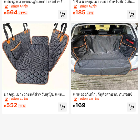
แผ่นรองเบาะรถยนต์และท้ายรถสำหรับ
1 ชิ้น ผ้าคลุมเบาะหน้าสำหรับสัตว์เลี้ยง,
สัตว์เลี้ยง Dod กันน้ำ กันลื่น ทนทาน ใช้
เหมาะสำหรับแมวและสุนัข, แผ่นรองสัต
เหลือแค่4ชิ้น
เหลือแค่2ชิ้น
ได้กับรถทุกรุ่น
ว์เลี้ยงแบบพกพา, ผ้าคลุมเบาะหน้ารถสี
564
185
฿
-17%
฿
-7%
ดำ, ผ้าคลุมเบาะรถสุนัขป้องกันเต็มรูปแ
บบพร้อมแผ่นพับด้านข้าง, ผ้าคลุมเบาะเ
รือกันลื่นและกันรอยขีดข่วนสำหรับเบาะ
หน้ารถ, ผ้าคลุมเบาะรถสุนัข, ผ้าคลุมป้อ
งกันเบาะ 600D Oxford ไม่มีดีไซน์กระ
โปรงเพื่อป้องกันขนและสิ่งสกปรก, ผ้าค
ลุมเบาะรถสุนัขเหมาะสำหรับรถยนต์ส่ว
นใหญ่
ผ้าคลุมเบาะรถยนต์สำหรับสุนัข, แผ่นรอ
แผ่นรองกันน้ำ, กันสิ่งสกปรก, กันรอยขีด
งกันน้ำสำหรับเบาะหลังสัตว์เลี้ยง, ซักได้
ข่วนสำหรับสัตว์เลี้ยงในรถ SUV
เหลือแค่7ชิ้น
เหลือแค่10ชิ้น
ทนทาน ไม่ลื่น เหมาะสำหรับรถยนต์ รถ
552
169
฿
-3%
฿
บรรทุก และ SUV ส่วนใหญ่