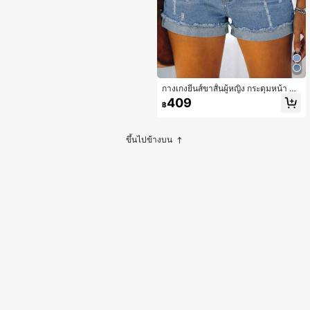
กางเกงยีนส์ขาสั้นผู้หญิง กระดุมหน้า มีก
ระเป๋า สไตล์เรียบง่าย ลำลอง สำหรับฤดู
409
฿
ร้อน
ขึ้นไปข้างบน