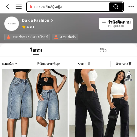
กางเกงยีนส์ผู้หญิง
กางเกงขาสั้นเดนิมผู้หญิง
Da da Fashion
กำลังติดตาม
1.1K ผู้ติดตาม
4.81
11K ชิ้นที่ขายไปเมื่อเร็วๆ นี้
4.2K ซื้อซ้ำ
ไอเทม
รีวิว
แนะนำ
ที่นิยมมากที่สุด
ราคา
ตัวกรอง