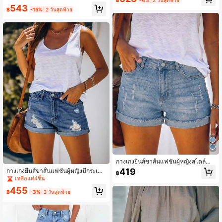
ร่วง
ไม้ผลิ
543
฿
-15%
2 วันสุดท้าย
กางเกงยีนส์ขาสั้นแฟชั่นผู้หญิงสไตล์ลำ
ลองสำหรับฤดูร้อน
419
กางเกงยีนส์ขาสั้นแฟชั่นผู้หญิงมีกระเป๋า
฿
ขาดๆ สไตล์ลำลองสำหรับฤดูร้อน
เหลือแค่4ชิ้น
455
฿
-3%
2 วันสุดท้าย