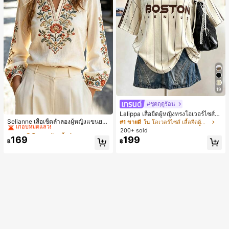
19
#ชุดฤดูร้อน
#2 ขายดี
ใน งานปัก เสื้อทำงาน
Lalippa เสื้อยืดผู้หญิงทรงโอเวอร์ไซส์ค
วามยาวกลาง คอกลม ไหล่ตก ลายพิมพ์
เกือบหมดแล้ว!
Selianne เสื้อเชิ้ตลำลองผู้หญิงแขนยา
#1 ขายดี
ใน โอเวอร์ไซส์ เสื้อยืดผู้หญิง
ตัวอักษรและลายทางแนวตั้ง สไตล์แฟชั่
ว คอวีเว้า ลายดอกไม้
#2 ขายดี
#2 ขายดี
ใน งานปัก เสื้อทำงาน
ใน งานปัก เสื้อทำงาน
200+ sold
นมินิมอล ของขวัญให้เพื่อน
169
199
เกือบหมดแล้ว!
เกือบหมดแล้ว!
฿
฿
#2 ขายดี
ใน งานปัก เสื้อทำงาน
เกือบหมดแล้ว!