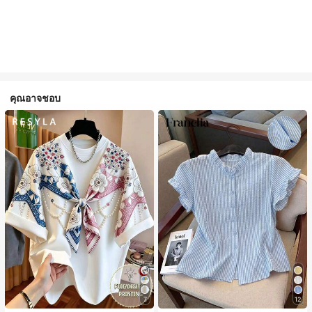
คุณอาจชอบ
7
12