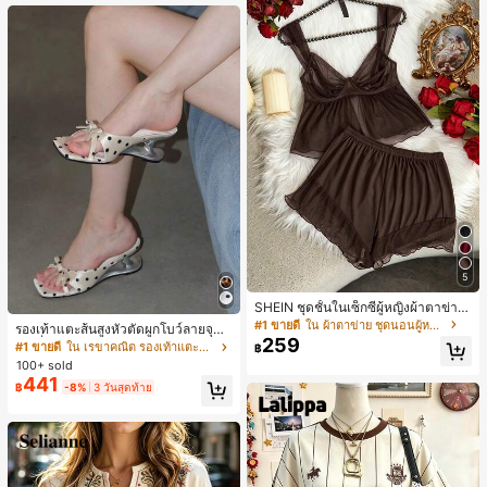
5
SHEIN ชุดชั้นในเซ็กซี่ผู้หญิงผ้าตาข่าย
มีโครงคัพบาง
#1 ขายดี
ใน ผ้าตาข่าย ชุดนอนผู้หญิง
รองเท้าแตะส้นสูงหัวตัดผูกโบว์ลายจุดส
259
ายเดี่ยวส้นไม่สมมาตรสำหรับผู้หญิง, รอ
#1 ขายดี
ใน เรขาคณิต รองเท้าแตะส้นสูงผู้หญิง
฿
งเท้าแตะส้นสูงหนังเทียมสีขาวหรูหรา
100+ sold
สำหรับฤดูร้อน
441
฿
-8%
3 วันสุดท้าย