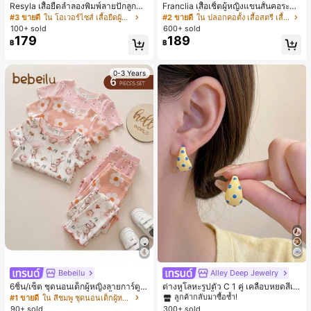
Resyla เสื้อยืดลำลองพิมพ์ลายปักลูกปัด
Franclia เสื้อเชิ้ตผู้หญิงแขนสั้นคอระบา
รูปโบว์ขนาดใหญ่สำหรับผู้หญิง
ยกระดุมเดี่ยวลายทาง
#3 ขายดี
ใน โอเวอร์ไซส์ เสื้อยืดผู้หญิง
#2 ขายดี
ใน ปลอกคอตั้ง เสื้อสตรี เสื้อเบลาส์ & Tee
100+ sold
600+ sold
179
189
฿
฿
0-3 Years
Bebeilu
Alley Deep Jewelry
#1 ขายดี
ใน โบโฮ ต่างหูผู้หญิง
ลูกค้ากลับมาซื้อซ้ำ!
6ชิ้น/เซ็ต ชุดนอนเด็กผู้หญิงลายการ์ตูน
ต่างหูโลหะรูปตัว C 1 คู่ เคลือบหยดสีเห
หมีและดอกไม้ คอกลม แขนสั้น กางเกง
ลือง ลายจุดสีน้ำเงิน สไตล์ยุโรปและอเม
เกือบหมดแล้ว!
#1 ขายดี
ใน สีชมพู ชุดนอนเด็กผู้หญิง
#1 ขายดี
#1 ขายดี
ใน โบโฮ ต่างหูผู้หญิง
ใน โบโฮ ต่างหูผู้หญิง
ขาสั้น ขอบระบาย สวมใส่สบาย
ริกัน แฟชั่นส่วนตัว หวานและสง่างาม
90+ sold
300+ sold
ลูกค้ากลับมาซื้อซ้ำ!
ลูกค้ากลับมาซื้อซ้ำ!