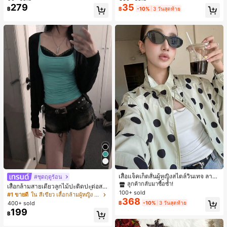
สำหรับผู้หญิงและเด็กหญิง สำหรับการเ
279
35
เกือบหมดแล้ว!
เกือบหมดแล้ว!
#1 ขายดี
ใน โบโฮ ต่างหูผู้หญิง
฿
฿
-10%
3 วันสุดท้าย
ดินทาง งานแต่งงาน ปาร์ตี้ วันเกิด ของ
ลูกค้ากลับมาซื้อซ้ำ!
ขวัญคริสต์มาส 2026
เกือบหมดแล้ว!
#1 ขายดี
ใน กระเป๋า เสื้อคลุมลำลอง
ลูกค้ากลับมาซื้อซ้ำ!
เสื้อแจ็คเก็ตสั้นผู้หญิงสไตล์วินเทจ ลายจุ
#ชุดฤดูร้อน
ดขนาดใหญ่ คอตั้ง เอวเข้ารูป แขนพอง
#1 ขายดี
#1 ขายดี
ใน กระเป๋า เสื้อคลุมลำลอง
ใน กระเป๋า เสื้อคลุมลำลอง
เสื้อกล้ามสายเดี่ยวลูกไม้ปะติดปะต่อสไ
ทรงหลวม แฟชั่นอเนกประสงค์ สำหรับใ
100+ sold
ลูกค้ากลับมาซื้อซ้ำ!
ลูกค้ากลับมาซื้อซ้ำ!
ตล์เกาหลี, สุนทรียศาสตร์ Y2K, เสื้อผ้าส
#1 ขายดี
ใน สีเขียว เสื้อกล้ามผู้หญิง & Camis
ส่ประจำวันและไปเที่ยวพักผ่อน
368
ตรีทแวร์ลำลองฤดูร้อน
#1 ขายดี
ใน กระเป๋า เสื้อคลุมลำลอง
400+ sold
฿
-10%
3 วันสุดท้าย
199
ลูกค้ากลับมาซื้อซ้ำ!
฿