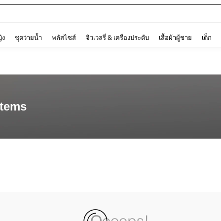
and down arrow keys to navigate search การค้นหาล่าสุด and ค้นหา. Press Enter to
ญิง
ชุดว่ายน้ำ
พลัสไซส์
จิวเวลรี่ & เครื่องประดับ
เสื้อผ้าผู้ชาย
เด็ก
items