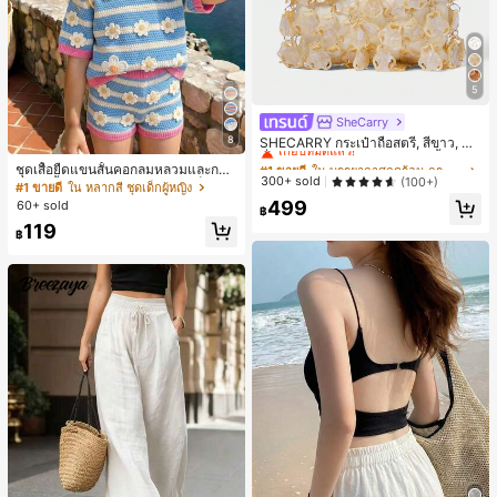
5
SheCarry
#1 ขายดี
ใน บรรยากาศฤดูร้อน กระเป๋าหูหิ้วด้านบนผู้หญิง
8
เกือบหมดแล้ว!
SHECARRY กระเป๋าถือสตรี, สีขาว, แฟ
ชั่น, สง่างาม, วันหยุด, งานปาร์ตี้
#1 ขายดี
#1 ขายดี
ใน บรรยากาศฤดูร้อน กระเป๋าหูหิ้วด้านบนผู้หญิง
ใน บรรยากาศฤดูร้อน กระเป๋าหูหิ้วด้านบนผู้หญิง
ชุดเสื้อยืดแขนสั้นคอกลมหลวมและกาง
เกือบหมดแล้ว!
เกือบหมดแล้ว!
300+ sold
(100+)
เกงขาสั้นไบค์เกอร์รัดรูปสำหรับเด็กผู้ห
#1 ขายดี
ใน หลากสี ชุดเด็กผู้หญิง
ญิง สไตล์มินิมอล เหมาะสำหรับฤดูใบไ
#1 ขายดี
ใน บรรยากาศฤดูร้อน กระเป๋าหูหิ้วด้านบนผู้หญิง
499
60+ sold
฿
ม้ผลิและฤดูร้อน
เกือบหมดแล้ว!
119
฿