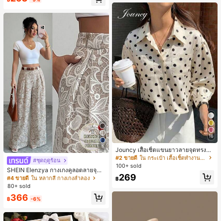
น์หัวเหลี่ยม ชิคและหรูหรา สำหรับเดทไ
นท์
16
5
Jouncy เสื้อเชิ้ตแขนยาวลายจุดทรงหล
วมสำหรับผู้หญิง
#2 ขายดี
ใน กระเป๋า เสื้อเชิ้ตทำงานมีกระเป๋า
#ชุดฤดูร้อน
100+ sold
SHEIN Elenzya กางเกงคูลอตลายจุดเ
269
อวสูงแบบใหม่สำหรับฤดูใบไม้ผลิ/ฤดูร้อ
#4 ขายดี
ใน หลากสี กางเกงลำลอง
฿
น, สไตล์หรูหราเหมาะสำหรับใส่ในชีวิต
80+ sold
ประจำวันและทำงาน, ให้ความรู้สึกวินเ
366
ทจสำหรับฤดูรับปริญญา, เทศกาลดนตร
฿
-6%
ี, การแข่งม้าดาร์บี้, วันประกาศอิสรภาพ