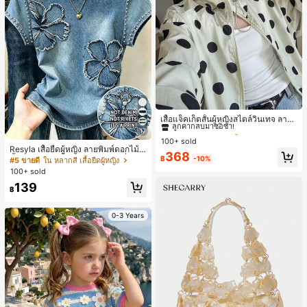
#1 ขายดี
ใน กระเป๋า เสื้อคลุมลำลอง
ลูกค้ากลับมาซื้อซ้ำ!
เสื้อแจ็คเก็ตสั้นผู้หญิงสไตล์วินเทจ ลายจุ
ดขนาดใหญ่ คอตั้ง เอวเข้ารูป แขนพอง
#1 ขายดี
#1 ขายดี
ใน กระเป๋า เสื้อคลุมลำลอง
ใน กระเป๋า เสื้อคลุมลำลอง
17
ทรงหลวม แฟชั่นอเนกประสงค์ สำหรับใ
100+ sold
ลูกค้ากลับมาซื้อซ้ำ!
ลูกค้ากลับมาซื้อซ้ำ!
ส่ประจำวันและไปเที่ยวพักผ่อน
Resyla เสื้อยืดผู้หญิง ลายพิมพ์ดอกไม้สี
#1 ขายดี
ใน กระเป๋า เสื้อคลุมลำลอง
368
น้ำเงินวินเทจ เสื้อสำหรับออกไปเที่ยวฤ
฿
-10%
#5 ขายดี
ใน หลากสี เสื้อยืดผู้หญิง
ลูกค้ากลับมาซื้อซ้ำ!
ดูร้อน ดีไซน์กราฟิก สบายๆ อเนกประสง
100+ sold
ค์ สวมใส่ประจำวัน กลางแจ้ง ช้อปปิ้ง ท่
139
องเที่ยวกลางแจ้ง
฿
0-3 Years