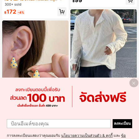
99
จำวัน
฿
แขนพอง จับคู่กับกระโปรงชายระบาย,
300+ sold
ลดอายุและดูดี, นุ่มและเก๋ไก๋สำหรับใส่ทุ
172
กวัน
฿
-4%
4
Resyla Men เสื้อยืดแขนยาวกระดุมผ่า
ครึ่งสีพื้นอเนกประสงค์ลำลองสำหรับผู้ช
#1 ขายดี
ใน ยืดปานกลาง เสื้อผู้ชาย
าย
300+ sold
Alley Deep Jewelry
1
#1 ขายดี
ใน โบโฮ ต่างหูผู้หญิง
279
1
ลูกค้ากลับมาซื้อซ้ำ!
ต่างหูโลหะรูปตัว C 1 คู่ เคลือบหยดสีเห
฿
ลงทะเบียน
ลือง ลายจุดสีน้ำเงิน สไตล์ยุโรปและอเม
เกือบหมดแล้ว!
#1 ขายดี
#1 ขายดี
ใน โบโฮ ต่างหูผู้หญิง
ใน โบโฮ ต่างหูผู้หญิง
ริกัน แฟชั่นส่วนตัว หวานและสง่างาม
300+ sold
ลูกค้ากลับมาซื้อซ้ำ!
ลูกค้ากลับมาซื้อซ้ำ!
สำหรับผู้หญิงและเด็กหญิง สำหรับการเ
การลงทะเบียนแสดงว่าคุณยอมรับ
นโยบายความเป็นส่วนตัว & คุกกี้
และ
ข้อ
เกือบหมดแล้ว!
เกือบหมดแล้ว!
#1 ขายดี
ใน โบโฮ ต่างหูผู้หญิง
35
ดินทาง งานแต่งงาน ปาร์ตี้ วันเกิด ของ
฿
-10%