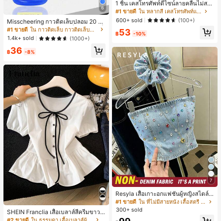
1 ชิ้น เคสโทรศัพท์ดีไซน์ลายคลื่นไม่สม
6
มาตรสำหรับ Phone 17 Pro Max, เหม
#1 ขายดี
ใน หลากสี เคสโทรศัพท์แฟชั่น
าะสำหรับ Phone 16 Pro Max, 15 Pro
600+ sold
(100+)
Misscheering กาวติดเล็บปลอม 20 กรั
Max, 14 Pro Max, เคสโทรศัพท์สไตล์เ
ม แรงยึดสูง เจลสติกเกอร์เล็บนุ่ม แห้งเร็
#1 ขายดี
ใน กาวติดเล็บ กาวติดเล็บและสารยึดติด
53
กาหลีและน่าสนใจ, เข้ากันได้กับ 11/12/
฿
-10%
ว เหมาะสำหรับผู้เริ่มต้นทำเล็บ ติดทนน
13/14/15/16 Pro Max Plus, ดีไซน์หรู
1.4k+ sold
(1000+)
าน
หราเหมาะสำหรับทั้งชายและหญิง, ของ
36
ขวัญในอุดมคติสำหรับคริสต์มาส, วันว
฿
-8%
าเลนไทน์, อีสเตอร์, ฤดูแต่งงานและวันเ
กิดสำหรับแฟนสาว
7
Resyla เสื้อเกาะอกแฟชั่นผู้หญิงสไตล์ซั
มเมอร์อเนกประสงค์ลายเดนิม แนะนำ
#1 ขายดี
ใน ที่ไม่มีสายหนัง เสื้อสตรี เสื้อเบลาส์ & Tee
สำหรับงานหนัก ขายดี ตกแต่งเพชรสีสั
300+ sold
SHEIN Franclia เสื้อเบลาส์สีครีมขาวนุ่
นสดใสพิมพ์ลาย เหมาะสำหรับใส่ประ
มนวล เอวรูด, แต่งขอบตัดกัน + โบว์ผูก,
#2 ขายดี
ใน ธรรมดา เสื้อเบลาส์ผู้หญิง