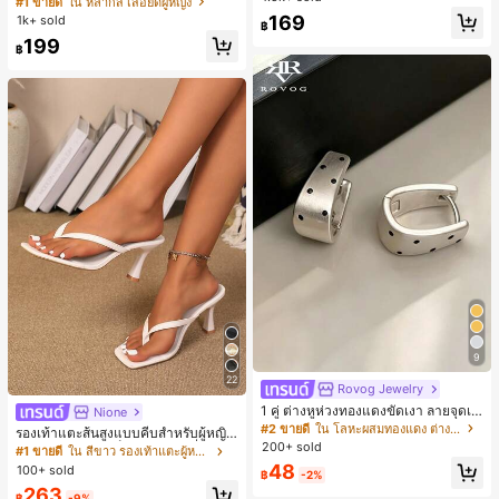
#1 ขายดี
ใน หลากสี เสื้อยืดผู้หญิง
สปอร์ตแฟชั่นมินิมอล ของขวัญสำหรับเ
ลูกค้ากลับมาซื้อซ้ำ!
169
1k+ sold
฿
พื่อน
199
฿
9
22
Rovog Jewelry
1 คู่ ต่างหูห่วงทองแดงขัดเงา ลายจุดเร
Nione
ขาคณิตสไตล์มินิมอล เหมาะสำหรับสว
#2 ขายดี
ใน โลหะผสมทองแดง ต่างหูผู้หญิง
รองเท้าแตะส้นสูงแบบคีบสำหรับผู้หญิง
มใส่ประจำวันแบบสบายๆ สำหรับผู้หญิง
200+ sold
สไตล์คลาสสิก สีบล็อก สไตล์แฟรี่ฤดูร้อ
#1 ขายดี
ใน สีขาว รองเท้าแตะผู้หญิง
น ส้นเข็ม รองเท้าแตะแบบคีบ รองเท้าแ
48
100+ sold
฿
-2%
ตะชายหาดแฟชั่นสายไขว้ รองเท้าผู้ห
263
ญิง สำหรับออฟฟิศ บ้าน กลางแจ้ง ดีไซ
฿
-9%