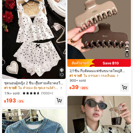
6
Save ฿10
2/1ชิ้น กิ๊บติดผมแฟชั่นขนาดใหญ่สีน้ำ
ตาลชานมสำหรับผู้หญิง เหมาะสำหรับก
#1 ขายดี
ใน ธรรมดา กรงเล็บผม
ารอาบน้ำ ล้างหน้า และจัดแต่งทรงผม
900+ sold
ชุดนอนผู้หญิง 2 ชิ้น เสื้อสายเดี่ยวคอวีลู
39
กไม้ พร้อมกางเกงขาสั้นแต่งลูกไม้ แต่ง
#1 ขายดี
ใน ลำลอง-ยัง ชุดเลานจ์สำหรับผู้หญิง
฿
-20%
โบว์ที่เอว ชุดลำลองผู้หญิงนุ่มสบายน่ารั
1.1k+ sold
(1000+)
ก สไตล์เอสเธติก
193
฿
-3%