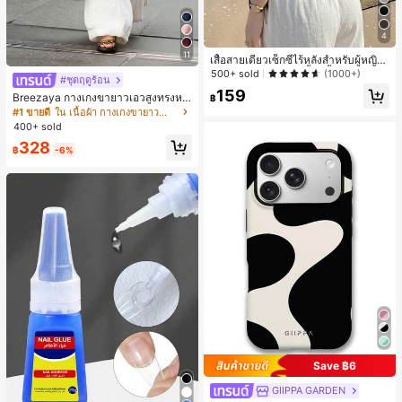
4
11
เสื้อสายเดี่ยวเซ็กซี่ไร้หลังสำหรับผู้หญิง
พร้อมบราแบบมีฟองน้ำ, เสื้อกล้ามแขน
500+ sold
(1000+)
#ชุดฤดูร้อน
กุด, เสื้อลำลองสีดำสำหรับฤดูร้อน
159
Breezaya กางเกงขายาวเอวสูงทรงหล
฿
วมขาบานสำหรับผู้หญิง สีขาวเรียบหรูส
#1 ขายดี
ใน เนื้อผ้า กางเกงขายาวลำลองผ้า
ไตล์ชิค เหมาะสำหรับใส่เที่ยวทะเล วันห
400+ sold
ยุดพักผ่อนฤดูร้อน ลุคสบายๆ ใส่ได้หลา
328
ยโอกาสในชีวิตประจำวัน
฿
-6%
Save ฿6
GIIPPA GARDEN