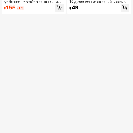
ชุดดัดขนตา - ชุดดัดขนตายาวนาน, เค
10g เจลล้างกาวต่อขนตา, ล้างออกเร็ว,
รื่องมือดัดขนตา, เหมาะสำหรับร้านทำข
ไม่เจ็บ, ครีมล้างกาวต่อขนตาแบบมืออ
155
49
฿
-8%
฿
นตา, ของขวัญวันเกิดที่สมบูรณ์แบบสำ
าชีพ, ระคายเคืองต่ำ, รสสตรอว์เบอร์รีเม
หรับแม่, เด็กผู้หญิง, สุภาพสตรี, รวมกาว
ลอน, น้ำยาล้างกาวต่อขนตา, กาวต่อข
ติดขนตา
นตา