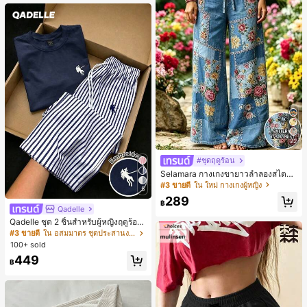
หญิงและเด็กผู้หญิง เหมาะสำหรับฤดูใบ
ไม้ร่วงและฤดูหนาว
22
#ชุดฤดูร้อน
Selamara กางเกงขายาวลำลองสไตล์โ
บฮีเมียนสำหรับพักผ่อน สีกากี ผิวสัมผัส
#3 ขายดี
ใน ใหม่ กางเกงผู้หญิง
5
มีเท็กซ์เจอร์ เอวสูงทรงหลวม เอวยางยืด
289
พร้อมเชือกรูด ทรงขาตรงทิ้งตัว ขากว้า
฿
Qadelle
ง สำหรับชายหาด ลำลอง พักผ่อน และเ
ดินทาง
Qadelle ชุด 2 ชิ้นสำหรับผู้หญิงฤดูร้อน
แบบสบายๆ สำหรับใส่ทุกวัน, กางเกงขา
#3 ขายดี
ใน อสมมาตร ชุดประสานงานสตรี
ยาวลายทางสีน้ำเงินเข้มและสีขาว, เสื้อ
100+ sold
ยืดแขนสั้นคอกลมปักลายรัดรูป
449
฿