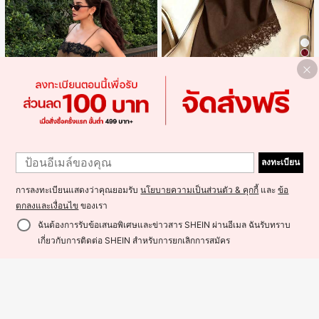
4
GlowEve เสื้อยืดแขนสั้นคอกลมสีพื้นลำ
ลองอเนกประสงค์สำหรับผู้หญิง
#3 ขายดี
ใน สีน้ำตาล เสื้อยืดลำลองพื้นฐาน
70+ sold
169
฿
6
#1 ขายดี
ใน สีกากี เสื้อสตรี เสื้อเบลาส์ & Tee
1
1
ลูกค้ากลับมาซื้อซ้ำ!
เสื้อสายเดี่ยวผู้หญิงผ้าซาตินแต่งลูกไม้
ลงทะเบียน
- เสื้อสายเดี่ยวฤดูร้อนสีคากีมีรอยผ่าด้า
#1 ขายดี
#1 ขายดี
ใน สีกากี เสื้อสตรี เสื้อเบลาส์ & Tee
ใน สีกากี เสื้อสตรี เสื้อเบลาส์ & Tee
นข้างที่น่าดึงดูดแบบสบายๆ
1.6k+ sold
ลูกค้ากลับมาซื้อซ้ำ!
ลูกค้ากลับมาซื้อซ้ำ!
การลงทะเบียนแสดงว่าคุณยอมรับ
นโยบายความเป็นส่วนตัว & คุกกี้
และ
ข้อ
#1 ขายดี
ใน สีกากี เสื้อสตรี เสื้อเบลาส์ & Tee
169
฿
ลูกค้ากลับมาซื้อซ้ำ!
ตกลงและเงื่อนไข
ของเรา
ฉันต้องการรับข้อเสนอพิเศษและข่าวสาร SHEIN ผ่านอีเมล ฉันรับทราบ
เกี่ยวกับการติดต่อ SHEIN สำหรับการยกเลิกการสมัคร