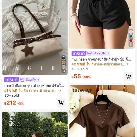
5
FARYUN
mulinsen กางเกงขาสั้นกีฬาผู้หญิง ดีไซ
น์ปลายเปิด เอวยืดหยุ่น กางเกงขาสั้น
#2 ขายดี
ใน กีฬาและกิจกรรมกลางแจ้ง
ลำลองกีฬาฤดูร้อน ความยาว 3/4
100+ sold
14
55
฿
-50%
Bagify
กระเป๋าถือและกระเป๋าสะพายแฟชั่นให
ม่ ตกแต่งด้วยเข็มขัด เหมาะสำหรับงาน
#1 ขายดี
ใน สีขาว กระเป๋าสะพายผู้หญิง
ปาร์ตี้ การรวมตัว การออกไปข้างนอก ก
80+ sold
ารท่องเที่ยว การช้อปปิ้ง และการใช้งาน
212
ประจำวัน สามารถเก็บเหรียญ โทรศัพท์
฿
-3%
เหมาะสำหรับกระเป๋าทำงานของพนักง
านออฟฟิศ นักศึกษามหาวิทยาลัย และ
พนักงานออฟฟิศ กระเป๋าผู้หญิงที่หรูหรา