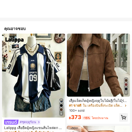
คุณอาจชอบ
17
เสื้อแจ็คเก็ตผู้หญิงฤดูใบไม้ผลิ/ใบไม้ร่วง
สีพื้น หนังเทียม สไตล์ปกคอเสื้อ ซิปขึ้น
#1 ขายดี
ใน เครื่องบินทิ้งระเบิด แจ็คเก็ตผู้หญิง
แขนยาว สไตล์ลำลอง วิทยาลัย สนามบิ
100+ sold
น เสื้อนอก สีน้ำตาล สไตล์สบายๆ ฤดูใบ
9
373
ไม้ร่วง
฿
-15%
โดยประมาณ
#ชุดฤดูร้อน
Lalippa เสื้อยืดผู้หญิงแขนสั้นไหล่ตก ค
อวีปกเสื้อ ลายพิมพ์ดิจิทัลลายทาง สไตล์