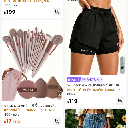
#1 ขายดี
ใน หลากสี เสื้อยืดผู้หญิง
สปอร์ตแฟชั่นมินิมอล ของขวัญสำหรับเ
900+ sold
พื่อน
199
฿
5
FARYUN
mulinsen กางเกงขาสั้นผู้หญิงแบบสบา
ยๆ สีพื้น หลวม อเนกประสงค์ กางเกงขา
#10 ขายดี
ใน กีฬาและกิจกรรมกลางแจ้ง
สั้นกีฬา 2-In-1 สำหรับวิ่ง ฟิตเนส และก
60+ sold
ารฝึกซ้อมกีฬาในฤดูร้อน
119
฿
ชุดแปรงแต่งหน้า 16 ชิ้น ประกอบด้วยแ
ปรงแต่งหน้า 13 ชิ้น, ฟองน้ำแต่งหน้ารู
#2 ขายดี
ใน การแต่งหน้า ชุดแปรง
ปหยดน้ำ 1 ชิ้น, แปรงแป้งรองพื้นกลม 1
600+ sold
ชิ้น และฟองน้ำแต่งหน้ารูปสามเหลี่ยม
17
1 ชิ้น - ชุดคลาสสิก ทำจากขนสังเคราะ
฿
-11%
ห์นุ่มและเป็นมิตรต่อผิว เหมาะสำหรับผู้