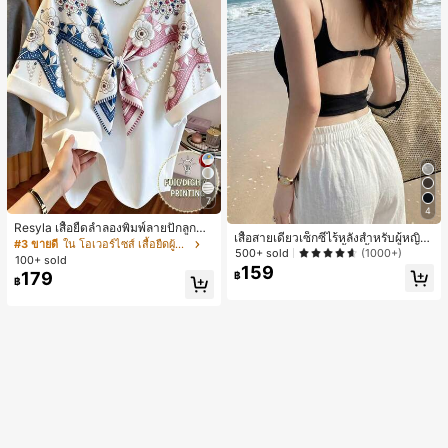
7
4
Resyla เสื้อยืดลำลองพิมพ์ลายปักลูกปัด
เสื้อสายเดี่ยวเซ็กซี่ไร้หลังสำหรับผู้หญิง
รูปโบว์ขนาดใหญ่สำหรับผู้หญิง
#3 ขายดี
ใน โอเวอร์ไซส์ เสื้อยืดผู้หญิง
พร้อมบราแบบมีฟองน้ำ, เสื้อกล้ามแขน
500+ sold
(1000+)
100+ sold
กุด, เสื้อลำลองสีดำสำหรับฤดูร้อน
159
179
฿
฿