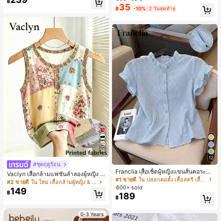
฿
สำหรับผู้หญิงและเด็กหญิง สำหรับการเ
35
เกือบหมดแล้ว!
เกือบหมดแล้ว!
#1 ขายดี
ใน โบโฮ ต่างหูผู้หญิง
฿
-10%
2 วันสุดท้าย
ดินทาง งานแต่งงาน ปาร์ตี้ วันเกิด ของ
ลูกค้ากลับมาซื้อซ้ำ!
ขวัญคริสต์มาส 2026
เกือบหมดแล้ว!
16
12
#ชุดฤดูร้อน
Franclia เสื้อเชิ้ตผู้หญิงแขนสั้นคอระบา
Vaclyn เสื้อกล้ามแฟชั่นลำลองผู้หญิง ล
ยกระดุมเดี่ยวลายทาง
#1 ขายดี
ใน ปลอกคอตั้ง เสื้อสตรี เสื้อเบลาส์ & Tee
ายแพตช์เวิร์ก แขนกุด คอกลม ติดกระดุ
#2 ขายดี
ใน ใหม่ เสื้อกล้ามผู้หญิง & Camis
600+ sold
ม
149
฿
189
฿
0-3 Years