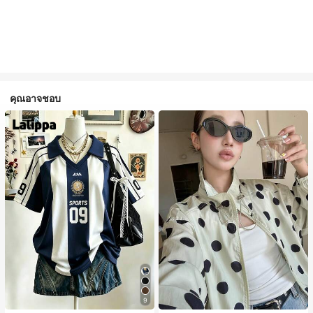
คุณอาจชอบ
9
#1 ขายดี
ใน กระเป๋า เสื้อคลุมลำลอง