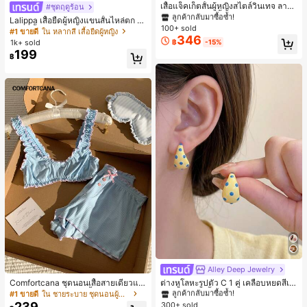
ลูกค้ากลับมาซื้อซ้ำ!
เสื้อแจ็คเก็ตสั้นผู้หญิงสไตล์วินเทจ ลายจุ
#ชุดฤดูร้อน
ดขนาดใหญ่ คอตั้ง เอวเข้ารูป แขนพอง
#1 ขายดี
#1 ขายดี
ใน กระเป๋า เสื้อคลุมลำลอง
ใน กระเป๋า เสื้อคลุมลำลอง
Lalippa เสื้อยืดผู้หญิงแขนสั้นไหล่ตก ค
ทรงหลวม แฟชั่นอเนกประสงค์ สำหรับใ
100+ sold
ลูกค้ากลับมาซื้อซ้ำ!
ลูกค้ากลับมาซื้อซ้ำ!
อวีปกเสื้อ ลายพิมพ์ดิจิทัลลายทาง สไตล์
#1 ขายดี
ใน หลากสี เสื้อยืดผู้หญิง
ส่ประจำวันและไปเที่ยวพักผ่อน
346
สปอร์ตแฟชั่นมินิมอล ของขวัญสำหรับเ
#1 ขายดี
ใน กระเป๋า เสื้อคลุมลำลอง
1k+ sold
฿
-15%
พื่อน
199
ลูกค้ากลับมาซื้อซ้ำ!
฿
Alley Deep Jewelry
#1 ขายดี
ใน โบโฮ ต่างหูผู้หญิง
ลูกค้ากลับมาซื้อซ้ำ!
Comfortcana ชุดนอนเสื้อสายเดี่ยวแต่
ต่างหูโลหะรูปตัว C 1 คู่ เคลือบหยดสีเห
งระบายและกางเกงขาสั้นสำหรับผู้หญิง
ลือง ลายจุดสีน้ำเงิน สไตล์ยุโรปและอเม
เกือบหมดแล้ว!
#1 ขายดี
ใน ชายระบาย ชุดนอนผู้หญิง
#1 ขายดี
#1 ขายดี
ใน โบโฮ ต่างหูผู้หญิง
ใน โบโฮ ต่างหูผู้หญิง
ริกัน แฟชั่นส่วนตัว หวานและสง่างาม
239
300+ sold
ลูกค้ากลับมาซื้อซ้ำ!
ลูกค้ากลับมาซื้อซ้ำ!