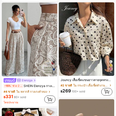
16
5
Jouncy เสื้อเชิ้ตแขนยาวลายจุดทรงหลวมสำหรับผู้หญิง
Elenzga
#2 ขายดี
ใน กระเป๋า เสื้อเชิ้ตทำงานมีกระเป๋า
SHEIN Elenzya กางเกงคูลอตลายจุดเอวสูงแบบใหม่สำหรับฤดูใบไม้ผลิ/ฤดูร้อน, สไตล์หรูหราเหมาะสำหรับใส่ในชีวิตประจำวันและทำงาน, ให้ความรู้สึกวินเทจสำหรับฤดูรับปริญญา, เทศกาลดนตรี, การแข่งม้าดาร์บี้, วันประกาศอิสรภาพ
-15%
ช่วง 2 วันที่ผ่านมา
269
฿
100+ sold
#4 ขายดี
ใน หลากสี กางเกงลำลอง
331
฿
80+ sold
โดยประมาณ