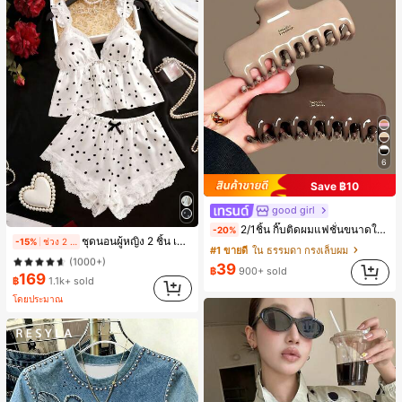
6
Save ฿10
good girl
2/1ชิ้น กิ๊บติดผมแฟชั่นขนาดใหญ่สีน้ำตาลชานมสำหรับผู้หญิง เหมาะสำหรับการอาบน้ำ ล้างหน้า และจัดแต่งทรงผม
#1 ขายดี
ใน ลำลอง-ยัง ชุดเลานจ์สำหรับผู้หญิง
-20%
ชุดนอนผู้หญิง 2 ชิ้น เสื้อสายเดี่ยวคอวีลูกไม้ พร้อมกางเกงขาสั้นแต่งลูกไม้ แต่งโบว์ที่เอว ชุดลำลองผู้หญิงนุ่มสบายน่ารัก สไตล์เอสเธติก
-15%
ช่วง 2 วันที่ผ่านมา
(1000+)
#1 ขายดี
ใน ธรรมดา กรงเล็บผม
#1 ขายดี
#1 ขายดี
ใน ลำลอง-ยัง ชุดเลานจ์สำหรับผู้หญิง
ใน ลำลอง-ยัง ชุดเลานจ์สำหรับผู้หญิง
39
฿
900+ sold
169
(1000+)
(1000+)
฿
1.1k+ sold
#1 ขายดี
ใน ลำลอง-ยัง ชุดเลานจ์สำหรับผู้หญิง
โดยประมาณ
(1000+)