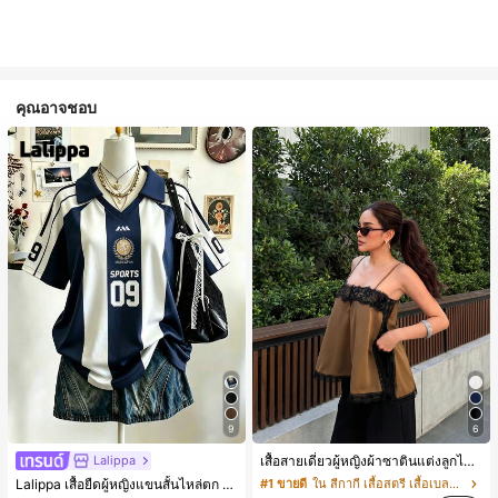
คุณอาจชอบ
9
6
Lalippa
เสื้อสายเดี่ยวผู้หญิงผ้าซาตินแต่งลูกไม้ - เสื้อสายเดี่ยวฤดูร้อนสีคากีมีรอยผ่าด้านข้างที่น่าดึงดูดแบบสบายๆ
Lalippa เสื้อยืดผู้หญิงแขนสั้นไหล่ตก คอวีปกเสื้อ ลายพิมพ์ดิจิทัลลายทาง สไตล์สปอร์ตแฟชั่นมินิมอล ของขวัญสำหรับเพื่อน
#1 ขายดี
ใน สีกากี เสื้อสตรี เสื้อเบลาส์ & Tee