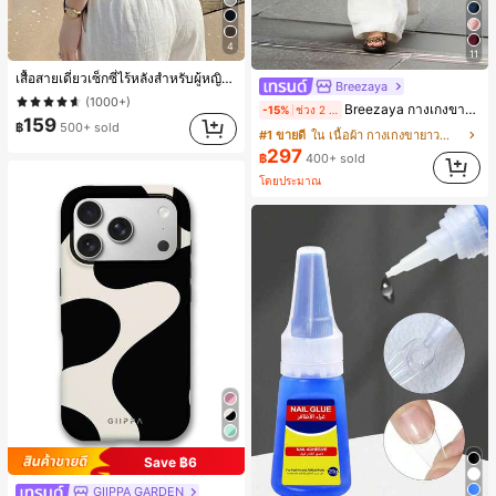
4
11
เสื้อสายเดี่ยวเซ็กซี่ไร้หลังสำหรับผู้หญิงพร้อมบราแบบมีฟองน้ำ, เสื้อกล้ามแขนกุด, เสื้อลำลองสีดำสำหรับฤดูร้อน
Breezaya
(1000+)
Breezaya กางเกงขายาวเอวสูงทรงหลวมขาบานสำหรับผู้หญิง สีขาวเรียบหรูสไตล์ชิค เหมาะสำหรับใส่เที่ยวทะเล วันหยุดพักผ่อนฤดูร้อน ลุคสบายๆ ใส่ได้หลายโอกาสในชีวิตประจำวัน
-15%
ช่วง 2 วันที่ผ่านมา
159
฿
500+ sold
#1 ขายดี
ใน เนื้อผ้า กางเกงขายาวลำลองผ้า
297
฿
400+ sold
โดยประมาณ
Save ฿6
GIIPPA GARDEN