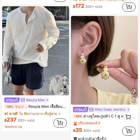
172
฿
300+ sold
4
Resyla Men
Resyla Men เสื้อยืดแขนยาวกระดุมผ่าครึ่งสีพื้นอเนกประสงค์ลำลองสำหรับผู้ชาย
-15%
ช่วง 2 วันที่ผ่านมา
Alley Deep Jewelry
#1 ขายดี
ใน โบโฮ ต่างหูผู้หญิง
1
#1 ขายดี
ใน ยืดปานกลาง เสื้อผู้ชาย
ต่างหูโลหะรูปตัว C 1 คู่ เคลือบหยดสีเหลือง ลายจุดสีน้ำเงิน สไตล์ยุโรปและอเมริกัน แฟชั่นส่วนตัว หวานและสง่างาม สำหรับผู้หญิงและเด็กหญิง สำหรับการเดินทาง งานแต่งงาน ปาร์ตี้ วันเกิด ของขวัญคริสต์มาส 2026
-10%
เกือบหมดแล้ว!
1
237
฿
300+ sold
#1 ขายดี
#1 ขายดี
ใน โบโฮ ต่างหูผู้หญิง
ใน โบโฮ ต่างหูผู้หญิง
โดยประมาณ
เกือบหมดแล้ว!
เกือบหมดแล้ว!
35
฿
300+ sold
#1 ขายดี
ใน โบโฮ ต่างหูผู้หญิง
ลูกค้ากลับมาซื้อซ้ำ!
เกือบหมดแล้ว!