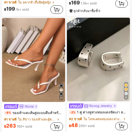
169
#1 ขายดี
ใน หลากสี เสื้อยืดผู้หญิง
฿
1.5k+ sold
199
฿
1k+ sold
ลูกค้ากลับมาซื้อซ้ำ!
9
22
Rovog Jewelry
Nione
1 คู่ ต่างหูห่วงทองแดงขัดเงา ลายจุดเรขาคณิตสไตล์มินิมอล เหมาะสำหรับสวมใส่ประจำวันแบบสบายๆ สำหรับผู้หญิง
รองเท้าแตะส้นสูงแบบคีบสำหรับผู้หญิง สไตล์คลาสสิก สีบล็อก สไตล์แฟรี่ฤดูร้อน ส้นเข็ม รองเท้าแตะแบบคีบ รองเท้าแตะชายหาดแฟชั่นสายไขว้ รองเท้าผู้หญิง สำหรับออฟฟิศ บ้าน กลางแจ้ง ดีไซน์หัวเหลี่ยม ชิคและหรูหรา สำหรับเดทไนท์
-2%
-9%
#2 ขายดี
ใน โลหะผสมทองแดง ต่างหูผู้หญิง
#1 ขายดี
ใน สีขาว รองเท้าแตะผู้หญิง
48
263
฿
200+ sold
฿
100+ sold