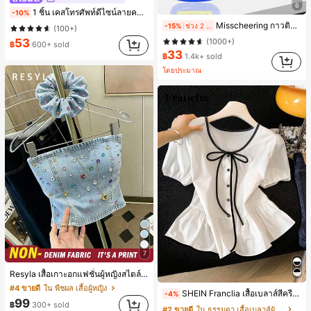
6
1 ชิ้น เคสโทรศัพท์ดีไซน์ลายคลื่นไม่สมมาตรสำหรับ Phone 17 Pro Max, เหมาะสำหรับ Phone 16 Pro Max, 15 Pro Max, 14 Pro Max, เคสโทรศัพท์สไตล์เกาหลีและน่าสนใจ, เข้ากันได้กับ 11/12/13/14/15/16 Pro Max Plus, ดีไซน์หรูหราเหมาะสำหรับทั้งชายและหญิง, ของขวัญในอุดมคติสำหรับคริสต์มาส, วันวาเลนไทน์, อีสเตอร์, ฤดูแต่งงานและวันเกิดสำหรับแฟนสาว
-10%
#1 ขายดี
ใน กาวติดเล็บ กาวติดเล็บและสารยึดติด
Misscheering กาวติดเล็บปลอม 20 กรัม แรงยึดสูง เจลสติกเกอร์เล็บนุ่ม แห้งเร็ว เหมาะสำหรับผู้เริ่มต้นทำเล็บ ติดทนนาน
-15%
ช่วง 2 วันที่ผ่านมา
(100+)
(1000+)
53
#1 ขายดี
#1 ขายดี
ใน กาวติดเล็บ กาวติดเล็บและสารยึดติด
ใน กาวติดเล็บ กาวติดเล็บและสารยึดติด
฿
600+ sold
33
(1000+)
(1000+)
฿
1.4k+ sold
#1 ขายดี
ใน กาวติดเล็บ กาวติดเล็บและสารยึดติด
โดยประมาณ
(1000+)
7
Resyla เสื้อเกาะอกแฟชั่นผู้หญิงสไตล์ซัมเมอร์อเนกประสงค์ลายเดนิม แนะนำสำหรับงานหนัก ขายดี ตกแต่งเพชรสีสันสดใสพิมพ์ลาย เหมาะสำหรับใส่ประจำวัน
#4 ขายดี
ใน พืชผล เสื้อผู้หญิง
SHEIN Franclia เสื้อเบลาส์สีครีมขาวนุ่มนวล เอวรูด, แต่งขอบตัดกัน + โบว์ผูก, แขนพอง จับคู่กับกระโปรงชายระบาย, ลดอายุและดูดี, นุ่มและเก๋ไก๋สำหรับใส่ทุกวัน
-4%
99
฿
300+ sold
#2 ขายดี
ใน ธรรมดา เสื้อเบลาส์ผู้หญิง