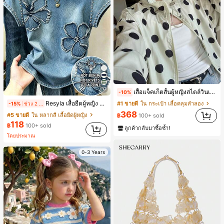
17
เสื้อแจ็คเก็ตสั้นผู้หญิงสไตล์วินเทจ ลายจุดขนาดใหญ่ คอตั้ง เอวเข้ารูป แขนพอง ทรงหลวม แฟชั่นอเนกประสงค์ สำหรับใส่ประจำวันและไปเที่ยวพักผ่อน
-10%
Resyla เสื้อยืดผู้หญิง ลายพิมพ์ดอกไม้สีน้ำเงินวินเทจ เสื้อสำหรับออกไปเที่ยวฤดูร้อน ดีไซน์กราฟิก สบายๆ อเนกประสงค์ สวมใส่ประจำวัน กลางแจ้ง ช้อปปิ้ง ท่องเที่ยวกลางแจ้ง
#1 ขายดี
ใน กระเป๋า เสื้อคลุมลำลอง
-15%
ช่วง 2 วันที่ผ่านมา
368
#5 ขายดี
ใน หลากสี เสื้อยืดผู้หญิง
฿
100+ sold
118
฿
100+ sold
ลูกค้ากลับมาซื้อซ้ำ!
โดยประมาณ
0-3 Years