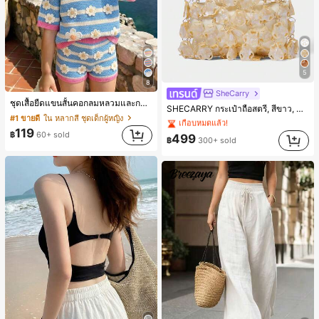
5
8
SheCarry
#1 ขายดี
ใน ชายหาด กระเป๋า
ชุดเสื้อยืดแขนสั้นคอกลมหลวมและกางเกงขาสั้นไบค์เกอร์รัดรูปสำหรับเด็กผู้หญิง สไตล์มินิมอล เหมาะสำหรับฤดูใบไม้ผลิและฤดูร้อน
SHECARRY กระเป๋าถือสตรี, สีขาว, แฟชั่น, สง่างาม, วันหยุด, งานปาร์ตี้
เกือบหมดแล้ว!
#1 ขายดี
ใน หลากสี ชุดเด็กผู้หญิง
#1 ขายดี
#1 ขายดี
ใน ชายหาด กระเป๋า
ใน ชายหาด กระเป๋า
(100+)
119
฿
60+ sold
เกือบหมดแล้ว!
เกือบหมดแล้ว!
499
฿
300+ sold
#1 ขายดี
ใน ชายหาด กระเป๋า
(100+)
(100+)
เกือบหมดแล้ว!
(100+)