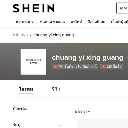
เดรส
Use up 
หมวดหมู่
พิเศษเฉพาะคุณ
มาใหม่
ดีลสุดพิเศษ
เสื้อผ้าผู้ห
หน้าแรก
chuang yi xing guang
/
chuang yi xing guang
767 ชิ้นที่ขายไปเมื่อเร็วๆ นี้
226 ซื้อซ้ำ
ไอเทม
รีวิว
ตัวกรอง
มากกว่า
วัสดุ