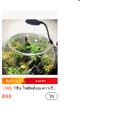
Save ฿11
1ชิ้น ไฟติดตั้งอะควาเรียมมินิ, ไฟอะควาเรียม 5วัตต์ (ขนาดเล็ก), ไฟอะควาเรียม 7วัตต์ (ขนาดใหญ่), ไฟอะควาเรียม USB, ไฟหมุนได้ 360 องศา, เหมาะสำหรับตู้ปลาขนาดเล็ก ตู้น้ำจืด และตู้ปลาน้ำจืดที่มีพืช
-10%
฿98