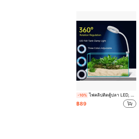
ไฟคลิปติดตู้ปลา LED, ไฟตู้ปลา กันน้ำ 8W ทำงานด้วยปลั๊ก USB, ไฟตู้ปลาสามารถปรับองศาได้รอบ 360° สำหรับปลา/พืช
-10%
฿89