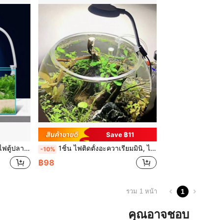
Save ฿11
องศาได้รอบ 360° สำหรับปลา/พืช
1ชิ้น ไฟติดตั้งอะควาเรียมมินิ, ไฟอะควาเรียม 5วัตต์ (ขนาดเล็ก), ไฟอะควาเรียม 7วัตต์ (ขนาดใหญ่), ไฟอะควาเรียม USB, ไฟหมุนได้ 360 องศา, เหมาะสำหรับตู้ปลาขนาดเล็ก ตู้น้ำจืด และตู้ปลาน้ำจืดที่มีพืช
-10%
฿98
1
รวม 1 หน้า
คุณอาจชอบ