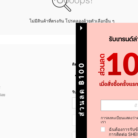
ไม่มีสินค้าที่ตรงกัน โปรดลองด้วยตัวเลือกอื่น ๆ
ส่วนลด ฿100
ติดตามเรา
ส
รับข่าวสาร SHEIN
่อย
การลงทะเบียนแสดงว่า
TH + 66
เรา
ฉันต้องการรับข
การติดต่อ SHE
TH + 66