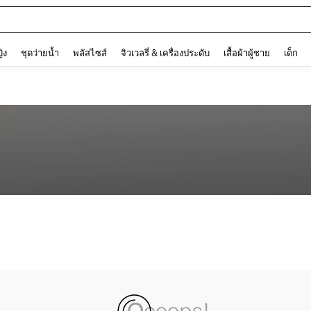
and down arrow keys to navigate search การค้นหาล่าสุด and ค้นหา. Press Enter to
ญิง
ชุดว่ายน้ำ
พลัสไซส์
จิวเวลรี่ & เครื่องประดับ
เสื้อผ้าผู้ชาย
เด็ก