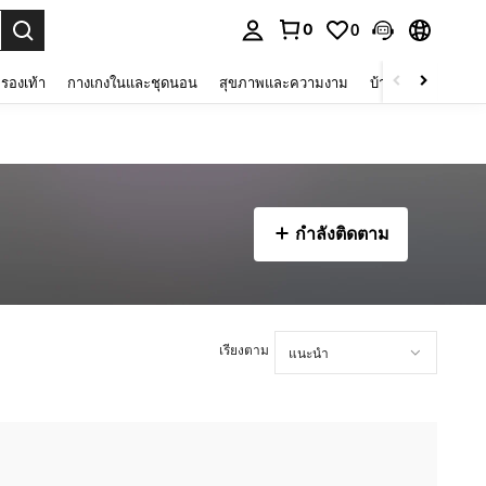
0
0
 select.
รองเท้า
กางเกงในและชุดนอน
สุขภาพและความงาม
บ้านและที่อยู่อาศัย
กำลังติดตาม
เรียงตาม