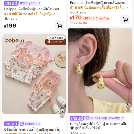
Franclia เสื้อเชิ้ตผู้หญิงแขนสั้นคอระบา
#ชุดฤดูร้อน
ยกระดุมเดี่ยวลายทาง
#1 ขายดี
ใน ปลอกคอตั้ง เสื้อสตรี เสื้อเบลาส์ & Tee
Lalippa เสื้อยืดผู้หญิงแขนสั้นไหล่ตก ค
600+ sold
อวีปกเสื้อ ลายพิมพ์ดิจิทัลลายทาง สไตล์
#1 ขายดี
ใน หลากสี เสื้อยืดผู้หญิง
170
สปอร์ตแฟชั่นมินิมอล ของขวัญสำหรับเ
1k+ sold
฿
-10%
2 วันสุดท้าย
พื่อน
โดยประมาณ
199
฿
0-3 Years
Alley Deep Jewelry
#1 ขายดี
ใน โบโฮ ต่างหูผู้หญิง
ลูกค้ากลับมาซื้อซ้ำ!
ต่างหูโลหะรูปตัว C 1 คู่ เคลือบหยดสีเห
Bebeilu
ลือง ลายจุดสีน้ำเงิน สไตล์ยุโรปและอเม
เกือบหมดแล้ว!
#1 ขายดี
#1 ขายดี
ใน โบโฮ ต่างหูผู้หญิง
ใน โบโฮ ต่างหูผู้หญิง
6ชิ้น/เซ็ต ชุดนอนเด็กผู้หญิงลายการ์ตูน
ริกัน แฟชั่นส่วนตัว หวานและสง่างาม
300+ sold
หมีและดอกไม้ คอกลม แขนสั้น กางเกง
ลูกค้ากลับมาซื้อซ้ำ!
ลูกค้ากลับมาซื้อซ้ำ!