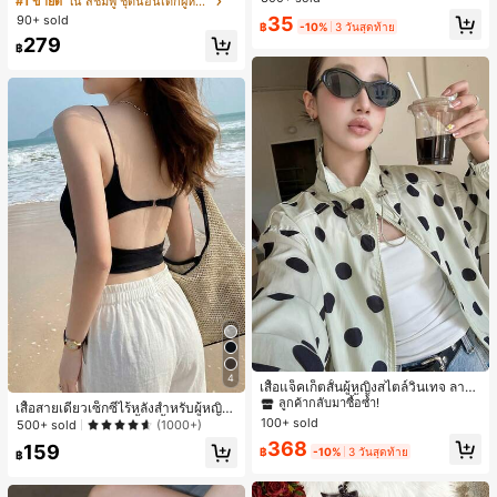
#1 ขายดี
ใน สีชมพู ชุดนอนเด็กผู้หญิง
สำหรับผู้หญิงและเด็กหญิง สำหรับการเ
ขาสั้น ขอบระบาย สวมใส่สบาย
เกือบหมดแล้ว!
เกือบหมดแล้ว!
#1 ขายดี
ใน โบโฮ ต่างหูผู้หญิง
90+ sold
35
ดินทาง งานแต่งงาน ปาร์ตี้ วันเกิด ของ
฿
-10%
3 วันสุดท้าย
ลูกค้ากลับมาซื้อซ้ำ!
ขวัญคริสต์มาส 2026
279
฿
เกือบหมดแล้ว!
#1 ขายดี
ใน กระเป๋า เสื้อคลุมลำลอง
4
ลูกค้ากลับมาซื้อซ้ำ!
เสื้อแจ็คเก็ตสั้นผู้หญิงสไตล์วินเทจ ลายจุ
ดขนาดใหญ่ คอตั้ง เอวเข้ารูป แขนพอง
#1 ขายดี
#1 ขายดี
ใน กระเป๋า เสื้อคลุมลำลอง
ใน กระเป๋า เสื้อคลุมลำลอง
เสื้อสายเดี่ยวเซ็กซี่ไร้หลังสำหรับผู้หญิง
ทรงหลวม แฟชั่นอเนกประสงค์ สำหรับใ
100+ sold
พร้อมบราแบบมีฟองน้ำ, เสื้อกล้ามแขน
ลูกค้ากลับมาซื้อซ้ำ!
ลูกค้ากลับมาซื้อซ้ำ!
500+ sold
(1000+)
ส่ประจำวันและไปเที่ยวพักผ่อน
กุด, เสื้อลำลองสีดำสำหรับฤดูร้อน
#1 ขายดี
ใน กระเป๋า เสื้อคลุมลำลอง
368
159
฿
-10%
3 วันสุดท้าย
฿
ลูกค้ากลับมาซื้อซ้ำ!