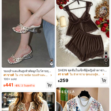
5
SHEIN ชุดชั้นในเซ็กซี่ผู้หญิงผ้าตาข่าย
รองเท้าแตะส้นสูงหัวตัดผูกโบว์ลายจุดส
มีโครงคัพบาง
#1 ขายดี
ใน ผ้าตาข่าย ชุดนอนผู้หญิง
ายเดี่ยวส้นไม่สมมาตรสำหรับผู้หญิง, รอ
#1 ขายดี
ใน เรขาคณิต รองเท้าแตะส้นสูงผู้หญิง
งเท้าแตะส้นสูงหนังเทียมสีขาวหรูหรา
100+ sold
259
฿
สำหรับฤดูร้อน
441
฿
-8%
3 วันสุดท้าย