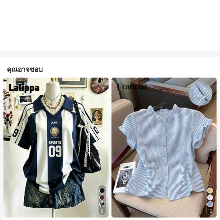
คุณอาจชอบ
9
12