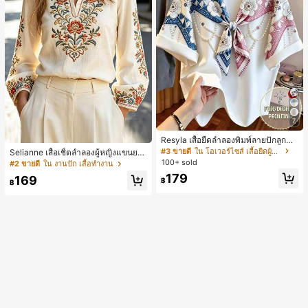
7
Resyla เสื้อยืดลำลองพิมพ์ลายปักลูกปัด
รูปโบว์ขนาดใหญ่สำหรับผู้หญิง
#3 ขายดี
ใน โอเวอร์ไซส์ เสื้อยืดผู้หญิง
Selianne เสื้อเชิ้ตลำลองผู้หญิงแขนยา
ว คอวีเว้า ลายดอกไม้
100+ sold
#2 ขายดี
ใน งานปัก เสื้อทำงาน
179
169
฿
฿