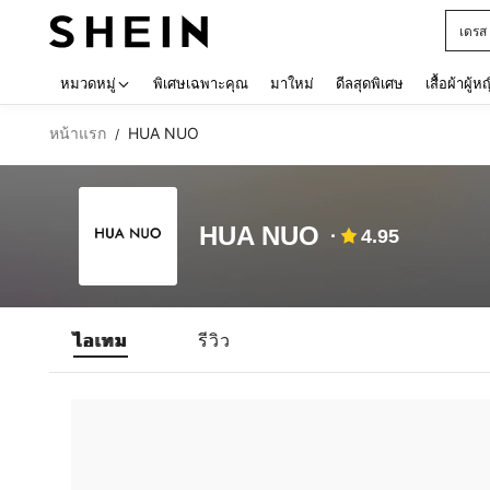
เดรส
Use up 
หมวดหมู่
พิเศษเฉพาะคุณ
มาใหม่
ดีลสุดพิเศษ
เสื้อผ้าผู้ห
หน้าแรก
HUA NUO
/
HUA NUO
4.95
ไอเทม
รีวิว