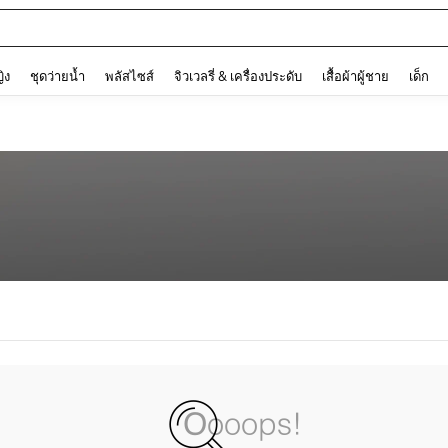
and down arrow keys to navigate search การค้นหาล่าสุด and ค้นหา. Press Enter to
ญิง
ชุดว่ายน้ำ
พลัสไซส์
จิวเวลรี่ & เครื่องประดับ
เสื้อผ้าผู้ชาย
เด็ก