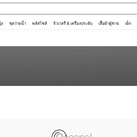
and down arrow keys to navigate search การค้นหาล่าสุด and ค้นหา. Press Enter to
ญิง
ชุดว่ายน้ำ
พลัสไซส์
จิวเวลรี่ & เครื่องประดับ
เสื้อผ้าผู้ชาย
เด็ก