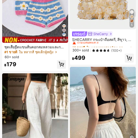
5
SheCarry
#1 ขายดี
ใน บรรยากาศฤดูร้อน กระเป๋าหูหิ้วด้านบนผู้หญิง
8
เกือบหมดแล้ว!
SHECARRY กระเป๋าถือสตรี, สีขาว, แฟ
ชั่น, สง่างาม, วันหยุด, งานปาร์ตี้
#1 ขายดี
#1 ขายดี
ใน บรรยากาศฤดูร้อน กระเป๋าหูหิ้วด้านบนผู้หญิง
ใน บรรยากาศฤดูร้อน กระเป๋าหูหิ้วด้านบนผู้หญิง
ชุดเสื้อยืดแขนสั้นคอกลมหลวมและกาง
เกือบหมดแล้ว!
เกือบหมดแล้ว!
300+ sold
(100+)
เกงขาสั้นไบค์เกอร์รัดรูปสำหรับเด็กผู้ห
#1 ขายดี
ใน หลากสี ชุดเด็กผู้หญิง
ญิง สไตล์มินิมอล เหมาะสำหรับฤดูใบไ
#1 ขายดี
ใน บรรยากาศฤดูร้อน กระเป๋าหูหิ้วด้านบนผู้หญิง
499
60+ sold
฿
ม้ผลิและฤดูร้อน
เกือบหมดแล้ว!
179
฿