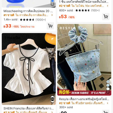
1 ชิ้น เคสโทรศัพท์ดีไซน์ลายคลื่นไม่สม
6
มาตรสำหรับ Phone 17 Pro Max, เหม
#2 ขายดี
ใน ไอโฟน 16e เคสโทรศัพท์แฟชั่น
าะสำหรับ Phone 16 Pro Max, 15 Pro
600+ sold
(100+)
Misscheering กาวติดเล็บปลอม 20 กรั
Max, 14 Pro Max, เคสโทรศัพท์สไตล์เ
ม แรงยึดสูง เจลสติกเกอร์เล็บนุ่ม แห้งเร็
#1 ขายดี
ใน กาวติดเล็บ กาวติดเล็บและสารยึดติด
53
กาหลีและน่าสนใจ, เข้ากันได้กับ 11/12/
฿
-10%
ว เหมาะสำหรับผู้เริ่มต้นทำเล็บ ติดทนน
13/14/15/16 Pro Max Plus, ดีไซน์หรู
1.4k+ sold
(1000+)
าน
หราเหมาะสำหรับทั้งชายและหญิง, ของ
33
ขวัญในอุดมคติสำหรับคริสต์มาส, วันว
฿
-15%
โดยประมาณ
าเลนไทน์, อีสเตอร์, ฤดูแต่งงานและวันเ
กิดสำหรับแฟนสาว
7
Resyla เสื้อเกาะอกแฟชั่นผู้หญิงสไตล์ซั
มเมอร์อเนกประสงค์ลายเดนิม แนะนำ
#2 ขายดี
ใน ที่ไม่มีสายหนัง เสื้อสตรี เสื้อเบลาส์ & Tee
สำหรับงานหนัก ขายดี ตกแต่งเพชรสีสั
300+ sold
SHEIN Franclia เสื้อเบลาส์สีครีมขาวนุ่
นสดใสพิมพ์ลาย เหมาะสำหรับใส่ประ
มนวล เอวรูด, แต่งขอบตัดกัน + โบว์ผูก,
#2 ขายดี
ใน น่ารัก เสื้อสตรี เสื้อเบลาส์ & Tee