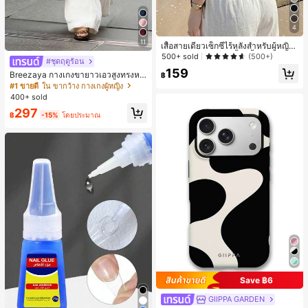
4
11
เสื้อสายเดี่ยวเซ็กซี่ไร้หลังสำหรับผู้หญิง
พร้อมบราแบบมีฟองน้ำ, เสื้อกล้ามแขน
500+ sold
(500+)
#ชุดฤดูร้อน
กุด, เสื้อลำลองสีดำสำหรับฤดูร้อน
159
Breezaya กางเกงขายาวเอวสูงทรงหล
฿
วมขาบานสำหรับผู้หญิง สีขาวเรียบหรูส
#1 ขายดี
ใน ขากว้าง กางเกงผู้หญิง
ไตล์ชิค เหมาะสำหรับใส่เที่ยวทะเล วันห
400+ sold
ยุดพักผ่อนฤดูร้อน ลุคสบายๆ ใส่ได้หลา
297
ยโอกาสในชีวิตประจำวัน
฿
-15%
โดยประมาณ
Save ฿6
GIIPPA GARDEN