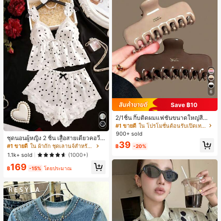
6
Save ฿10
2/1ชิ้น กิ๊บติดผมแฟชั่นขนาดใหญ่สีน้ำ
ตาลชานมสำหรับผู้หญิง เหมาะสำหรับก
#1 ขายดี
ใน โปรโมชั่นต้อนรับเปิดเทอม เครื่องประดับผมผู้หญิง
ารอาบน้ำ ล้างหน้า และจัดแต่งทรงผม
900+ sold
ชุดนอนผู้หญิง 2 ชิ้น เสื้อสายเดี่ยวคอวีลู
39
กไม้ พร้อมกางเกงขาสั้นแต่งลูกไม้ แต่ง
#1 ขายดี
ใน ผ้าถัก ชุดเลานจ์สำหรับผู้หญิง
฿
-20%
โบว์ที่เอว ชุดลำลองผู้หญิงนุ่มสบายน่ารั
1.1k+ sold
(1000+)
ก สไตล์เอสเธติก
169
฿
-15%
โดยประมาณ