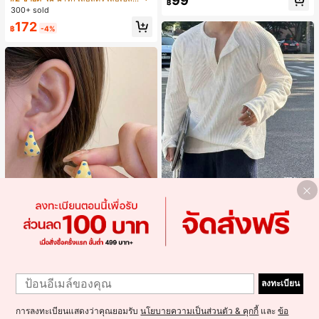
99
จำวัน
฿
แขนพอง จับคู่กับกระโปรงชายระบาย,
300+ sold
ลดอายุและดูดี, นุ่มและเก๋ไก๋สำหรับใส่ทุ
172
กวัน
฿
-4%
4
Resyla Men เสื้อยืดแขนยาวกระดุมผ่า
ครึ่งสีพื้นอเนกประสงค์ลำลองสำหรับผู้ช
#1 ขายดี
ใน ยืดปานกลาง เสื้อผู้ชาย
าย
300+ sold
Alley Deep Jewelry
1
#1 ขายดี
ใน โบโฮ ต่างหูผู้หญิง
237
1
ลูกค้ากลับมาซื้อซ้ำ!
ต่างหูโลหะรูปตัว C 1 คู่ เคลือบหยดสีเห
฿
-15%
โดยประมาณ
ลงทะเบียน
ลือง ลายจุดสีน้ำเงิน สไตล์ยุโรปและอเม
เกือบหมดแล้ว!
#1 ขายดี
#1 ขายดี
ใน โบโฮ ต่างหูผู้หญิง
ใน โบโฮ ต่างหูผู้หญิง
ริกัน แฟชั่นส่วนตัว หวานและสง่างาม
300+ sold
ลูกค้ากลับมาซื้อซ้ำ!
ลูกค้ากลับมาซื้อซ้ำ!
สำหรับผู้หญิงและเด็กหญิง สำหรับการเ
การลงทะเบียนแสดงว่าคุณยอมรับ
นโยบายความเป็นส่วนตัว & คุกกี้
และ
ข้อ
เกือบหมดแล้ว!
เกือบหมดแล้ว!
#1 ขายดี
ใน โบโฮ ต่างหูผู้หญิง
35
ดินทาง งานแต่งงาน ปาร์ตี้ วันเกิด ของ
฿
-10%