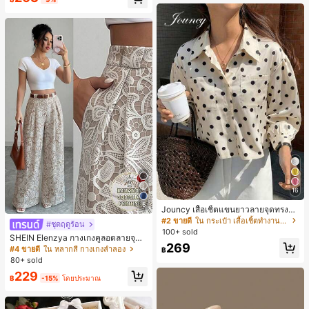
น์หัวเหลี่ยม ชิคและหรูหรา สำหรับเดทไ
นท์
16
5
Jouncy เสื้อเชิ้ตแขนยาวลายจุดทรงหล
วมสำหรับผู้หญิง
#2 ขายดี
ใน กระเป๋า เสื้อเชิ้ตทำงานมีกระเป๋า
#ชุดฤดูร้อน
100+ sold
SHEIN Elenzya กางเกงคูลอตลายจุดเ
269
อวสูงแบบใหม่สำหรับฤดูใบไม้ผลิ/ฤดูร้อ
#4 ขายดี
ใน หลากสี กางเกงลำลอง
฿
น, สไตล์หรูหราเหมาะสำหรับใส่ในชีวิต
80+ sold
ประจำวันและทำงาน, ให้ความรู้สึกวินเ
229
ทจสำหรับฤดูรับปริญญา, เทศกาลดนตร
฿
-15%
โดยประมาณ
ี, การแข่งม้าดาร์บี้, วันประกาศอิสรภาพ