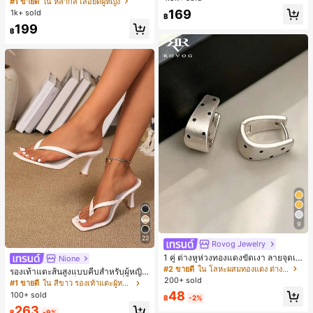
#1 ขายดี
ใน หลากสี เสื้อยืดผู้หญิง
สปอร์ตแฟชั่นมินิมอล ของขวัญสำหรับเ
ลูกค้ากลับมาซื้อซ้ำ!
169
1k+ sold
฿
พื่อน
199
฿
9
22
Rovog Jewelry
1 คู่ ต่างหูห่วงทองแดงขัดเงา ลายจุดเร
Nione
ขาคณิตสไตล์มินิมอล เหมาะสำหรับสว
#2 ขายดี
ใน โลหะผสมทองแดง ต่างหูผู้หญิง
รองเท้าแตะส้นสูงแบบคีบสำหรับผู้หญิง
มใส่ประจำวันแบบสบายๆ สำหรับผู้หญิง
200+ sold
สไตล์คลาสสิก สีบล็อก สไตล์แฟรี่ฤดูร้อ
#1 ขายดี
ใน สีขาว รองเท้าแตะผู้หญิง
น ส้นเข็ม รองเท้าแตะแบบคีบ รองเท้าแ
48
100+ sold
฿
-2%
ตะชายหาดแฟชั่นสายไขว้ รองเท้าผู้ห
263
ญิง สำหรับออฟฟิศ บ้าน กลางแจ้ง ดีไซ
฿
-9%