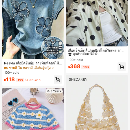
#1 ขายดี
ใน กระเป๋า เสื้อคลุมลำลอง
ลูกค้ากลับมาซื้อซ้ำ!
เสื้อแจ็คเก็ตสั้นผู้หญิงสไตล์วินเทจ ลายจุ
ดขนาดใหญ่ คอตั้ง เอวเข้ารูป แขนพอง
#1 ขายดี
#1 ขายดี
ใน กระเป๋า เสื้อคลุมลำลอง
ใน กระเป๋า เสื้อคลุมลำลอง
17
ทรงหลวม แฟชั่นอเนกประสงค์ สำหรับใ
100+ sold
ลูกค้ากลับมาซื้อซ้ำ!
ลูกค้ากลับมาซื้อซ้ำ!
ส่ประจำวันและไปเที่ยวพักผ่อน
Resyla เสื้อยืดผู้หญิง ลายพิมพ์ดอกไม้สี
#1 ขายดี
ใน กระเป๋า เสื้อคลุมลำลอง
368
น้ำเงินวินเทจ เสื้อสำหรับออกไปเที่ยวฤ
฿
-10%
#5 ขายดี
ใน หลากสี เสื้อยืดผู้หญิง
ลูกค้ากลับมาซื้อซ้ำ!
ดูร้อน ดีไซน์กราฟิก สบายๆ อเนกประสง
100+ sold
ค์ สวมใส่ประจำวัน กลางแจ้ง ช้อปปิ้ง ท่
118
องเที่ยวกลางแจ้ง
฿
-15%
โดยประมาณ
0-3 Years