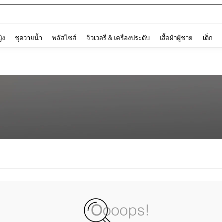
and down arrow keys to navigate search การค้นหาล่าสุด and ค้นหา. Press Enter to
ญิง
ชุดว่ายน้ำ
พลัสไซส์
จิวเวลรี่ & เครื่องประดับ
เสื้อผ้าผู้ชาย
เด็ก