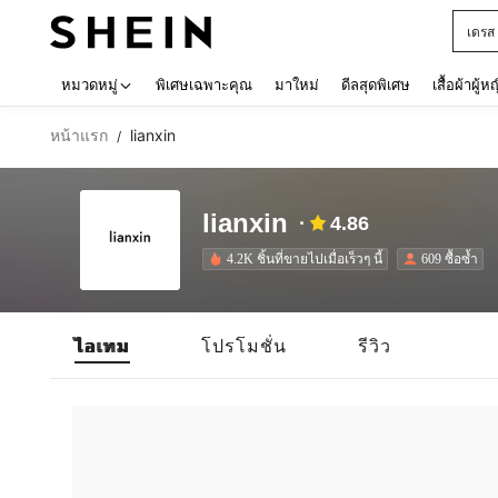
เดรส
Use up 
หมวดหมู่
พิเศษเฉพาะคุณ
มาใหม่
ดีลสุดพิเศษ
เสื้อผ้าผู้ห
หน้าแรก
lianxin
/
lianxin
4.86
4.2K ชิ้นที่ขายไปเมื่อเร็วๆ นี้
609 ซื้อซ้ำ
ไอเทม
โปรโมชั่น
รีวิว