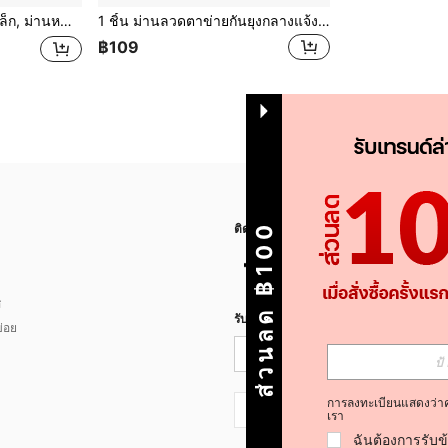
่าย, เหมาะสำหรับ RV, Camper, ห้องนอน, ห้องนั่งเล่น, ห้องครัว
1 ชิ้น ม่านลวดตาข่ายกันยุงกลางแจ้งสีขาว ผ้าตาข่ายโปร่งใสมีการระบายอากาศ ปรับความสูงได้ ติดตั้งง่ายสำหรับระเบียง, บ้าน, ประตูโรงรถ, สวนหลังบ้าน, ระเบียง, กระท่อม
฿109
ส่วนลด ฿100
ติดตามเรา
ส
รับข่าวสาร SHEIN
่อย
การลงทะเบียนแสดงว่า
TH + 66
เรา
ฉันต้องการรับข