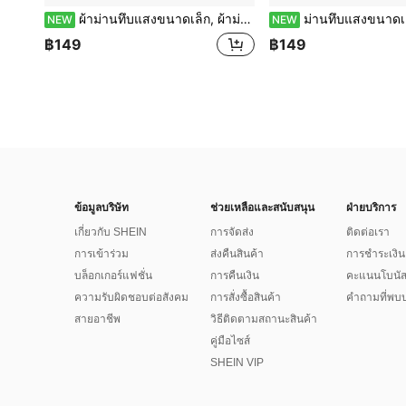
ผ้าม่านทึบแสงขนาดเล็ก, ผ้าม่านหน้าต่าง RV, ผ้าม่านกันแดด, สีพื้นขนาดเล็กสไตล์มินิมอล, ติดตั้งง่ายด้วยช่องใส่ราวม่าน, เหมาะสำหรับ RV, แคมเปอร์, ห้องนอน, ห้องนั่งเล่น, ห้องครัว
ม่านทึบแสงขนาดเล็ก, ม่านหน้าต่าง RV/Camper, ม่านกันแดด, ดีไซน์มินิมอลสีพื้น, พร้อมช่องใส่ราวม่านสำหรับติดตั้งง
NEW
NEW
฿149
฿149
ข้อมูลบริษัท
ช่วยเหลือและสนับสนุน
ฝ่ายบริการ
เกี่ยวกับ SHEIN
การจัดส่ง
ติดต่อเรา
การเข้าร่วม
ส่งคืนสินค้า
การชำระเงิน
บล็อกเกอร์แฟชั่น
การคืนเงิน
คะแนนโบนั
ความรับผิดชอบต่อสังคม
การสั่งซื้อสินค้า
คำถามที่พบบ
สายอาชีพ
วิธีติดตามสถานะสินค้า
คู่มือไซส์
SHEIN VIP