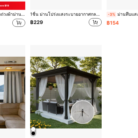
ave ฿19
านหน้าต่าง ระเบียง เกาะแก, ง่ายต่อการติดตั้ง, กันลมพัด
1ชิ้น ม่านโปร่งแสงระบายอากาศกลางแจ้งแบบบาง, กว้าง 280 ซม., ขนาดใหญ่, ดีไซน์ช่องสอดเสา ติดตั้งง่าย, ม่านบังแดดทนทานพร้อมมุ้งกันยุง, อัปเกรดพื้นที่พักผ่อนในสวนหลังบ้านให้สะดวกสบาย ปลอดแมลง, เหมาะสำหรับลานกลางแจ้ง/บ้านพักตากอากาศ/สวนหลังบ้าน/ระเบียง/ศาลา/ศาลาพักผ่อน, ของตกแต่งกันแมลง
ม่านทึบแสงขนาดเล็ก, ม่านหน้าต่าง RV/Camper, ม่านกันแดด, ดีไ
-3%
฿229
฿154