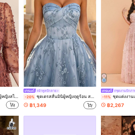
#ผ้าทูลปักลาย
#ชุดงานปักภา
ุกฤดูกาล เหมาะสำหรับแขกงานแต่งงาน งานพรอม และปาร์ตี้ค่ำเทศกาลฤดูใบไม้ร่วง
ชุดเดรสสั้นมินิผู้หญิงฤดูร้อน สไตล์หรูหรา สีน้ำเงินลายดอกไม้ ผ้าตาข่าย แบบเกาะอก ทรงบาน สำหรับงานเย็น งานแต่งงาน ปาร์ตี้ งานพรอม งานกาล่าทางการ วันหยุดพักผ่อน เทศกาล และโรงเรียน
ชุดแต่งงานแม็กซี่ไซส์ใหญ่ เปิดไหล่ ปักลาย ผ้าตาข่ายจ
-20%
-11%
฿1,349
฿2,267