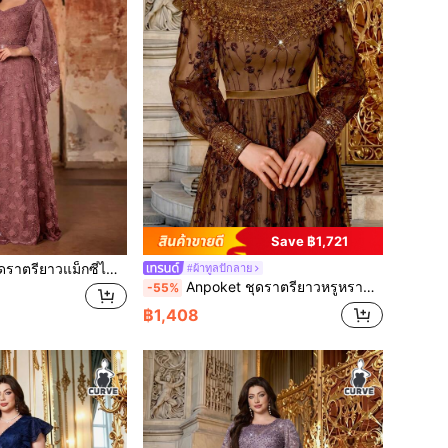
Save ฿1,721
ส์ใหญ่ ลายดอกไม้ลูกไม้หรูหรา คอวี แขนบาน ประดับลูกปัด สำหรับฤดูร้อน/ฤดูใบไม้ร่วง ชุดทางการสำหรับงานเย็น งานแต่งงาน งานเลี้ยง แม่เจ้าสาว งานปาร์ตี้ งานพรอม และเทศกาล
#ผ้าทูลปักลาย
Anpoket ชุดราตรียาวหรูหราสไตล์หรูหราสำหรับฤดูร้อน/ฤดูใบไม้ร่วง คอกลม ปักมุก คอเสื้อดอกไม้ สำหรับงานปาร์ตี้ งานพรอม เทศกาล งานแต่งงาน
-55%
฿1,408