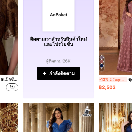
ติดตามเราสำหรับสินค้าใหม่
และโปรโมชั่น
ผู้ติดตาม
:
26K
6
กำลังติดตาม
าลมอคค่า สไตล์หรูหรา สำหรับฤดูใบไม้ร่วง
ชุดราตรียาวแม็กซี่ไซ
-13%
2 วันสุดท้าย
฿2,502