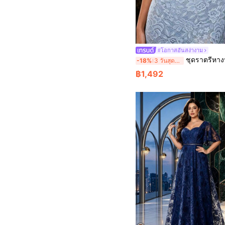
#โอกาสอันสง่างาม
ชุดราตรีหางปลาลูกไม้ลายดอกไม้สีฟ้าอ่อนสไตล์หรูหราสำหรับฤดูร้อน งานพรอม งานป
-18%
3 วันสุดท้าย
฿1,492