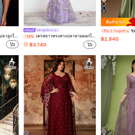
4
ชุดราตรียาวแม็กซี่ทร
#ผ้าทูลปักลาย
-7%
3 วันสุดท้าย
าร์ตี้ งานเลี้ยง เทศกาล งานแต่งงาน ฤดูใบไม้ร่วง
เดรสยาวทรงหางปลาลายดอกไม้สีม่วงหรูหราไซส์ใหญ่ คอวี แขนระบาย ชุดราตรีสำหรับผู้หญิงฤดูใบไม้ร่วง
-14%
฿2,640
฿3,140