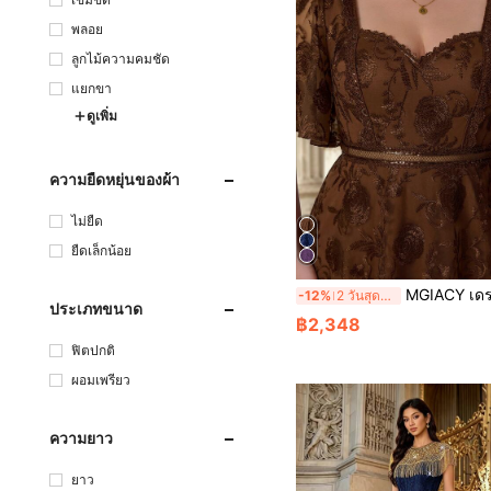
พลอย
ลูกไม้ความคมชัด
แยกขา
ดูเพิ่ม
ความยืดหยุ่นของผ้า
ไม่ยืด
ยืดเล็กน้อย
MGIACY เดรสแม็กซี่ทรงเอไลน์ไซส์ใหญ่ คอวี ลูกไม้ลายดอกไม้ สีน้ำต
-12%
2 วันสุดท้าย
ประเภทขนาด
฿2,348
ฟิตปกติ
ผอมเพรียว
ความยาว
ยาว