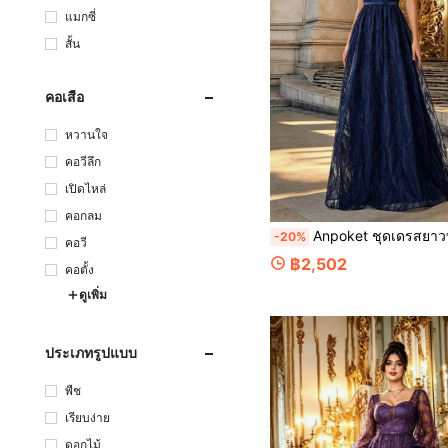
แมกซี่
สั้น
คอเสื้อ
หวานใจ
คอวีลึก
เปิดไหล่
คอกลม
Anpoket ชุดเดรสยาวทรงเอไลน์ผู้หญิง คอกลม ผูกเอว แต่งผ้าลูกไม้ลายดอกไม้สีน้ำเงินรอยัลบลูและพู่ สไตล์หรูหรา สำหรั
-20%
คอวี
฿2,502
คอตั้ง
ดูเพิ่ม
ประเภทรูปแบบ
พืช
เรียบง่าย
ดอกไม้