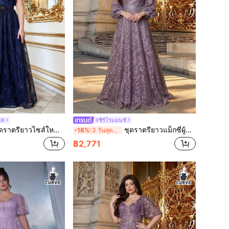
รส
#ชีร์โรแมนซ์
ไตล์หรูหราสำหรับฤดูร้อน สีน้ำเงินรอยัล ลายดอกไม้ผ้าลูกไม้ คอวี แขนพริ้ว เข็มขัดเอวประดับลูกปัด เหมาะสำหรับงานแต่งงาน งานปาร์ตี้ งานบอล วันหยุดพักผ่อน และเทศกาล
ชุดราตรียาวแม็กซี่ผู้หญิงไซซ์ใหญ่ คอกลม สีม่วงหม่นสไตล์ Dusty Mauve สำหรับฤดูร้อน/ฤดูใบไม้ร่วง ปักดอกไม้แต่งลูกไม้ ดีไซน์หรูหรา สำหรับแขกงานแต่งงาน งานพรอม ออกงาน และปาร์ตี้ค่ำคืนเทศกาล
-16%
3 วันสุดท้าย
฿2,771