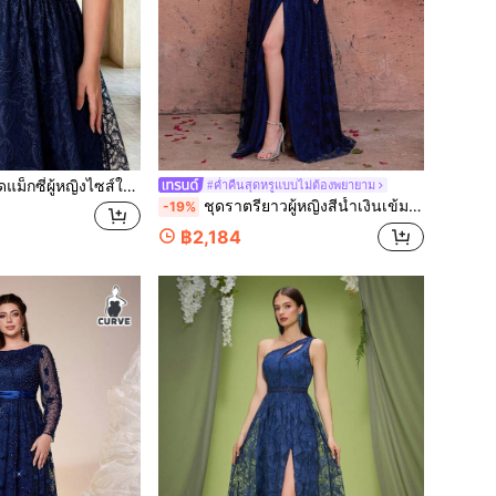
ู้หญิงไซส์ใหญ่ สีน้ำเงินรอยัล ลายดอกไม้ ลูกไม้ประดับลูกปัด คอวี แขนสั้น ผ่าสูง สำหรับฤดูใบไม้ร่วง
#ค่ำคืนสุดหรูแบบไม่ต้องพยายาม
ชุดราตรียาวผู้หญิงสีน้ำเงินเข้มหรูหรา เปิดไหล่ ประดับมุกและเลื่อม ลายดอกไม้ผ้าลูกไม้ ผ่าสูง สำหรับงานปาร์ตี้
-19%
฿2,184