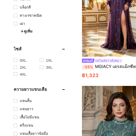
บล็อกสี
ทางเรขาคณิต
เผ่า
ดูเพิ่ม
ไซส์
0XL
1XL
#สไตล์สาวสังคม
MGIACY เดรสแม็กซี่ทรงเอไลน์ไซส์ใหญ่สำหรับผู้หญิง สไตล์หรูหราสง่างาม ลายดอกไม้ลูกไม้ แขนพองยาว ผ่าสูง สำหรับฤดูร้อน/ฤดูใบไม้ร่วง เหมาะสำหรับง
-55%
2XL
3XL
4XL
฿1,323
ความยาวแขนเสื้อ
แขนสั้น
แขนยาว
เสื้อไม่มีแขน
ครึ่งแขน
แขนเสื้อยาวข้อมือ