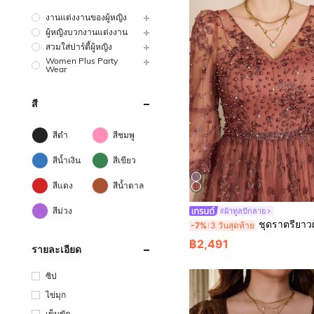
งานแต่งงานของผู้หญิง
ผู้หญิงบวกงานแต่งงาน
สวมใส่ปาร์ตี้ผู้หญิง
Women Plus Party
Wear
สี
สีดำ
สีชมพู
สีน้ำเงิน
สีเขียว
สีแดง
สีน้ำตาล
สีม่วง
#ผ้าทูลปักลาย
ชุดราตรียาวผู้หญิงสไตล์หรูหรา สีมะฮอกกานี คอวี แต่งลูกไม้ปักลายดอกไม้และลูกปัดฟองสบู่ ความยาวมิดิถึงแม็กซี่ สำหรับท
-7%
3 วันสุดท้าย
฿2,491
รายละเอียด
ซิป
ไข่มุก
เข็มขัด