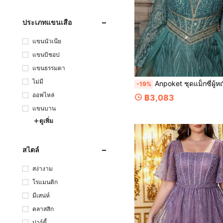
ประเภทแขนเสื้อ
แขนนัวเนีย
แขนบิชอป
แขนธรรมดา
ไม่มี
Anpoket ชุดแม็กซี่ผู้หญิงไซส์ใหญ่ สีเขียวหรูหรา ประดับเลื่อมและลูกปัด ผ้าทูล แขนยาว ผ่าสูง ทรงเข้ารูป สำหร
-19%
ออฟไหล่
฿3,083
แขนบาน
ดูเพิ่ม
สไตล์
สง่างาม
โรแมนติก
มีเสน่ห์
คลาสสิก
ปาร์ตี้