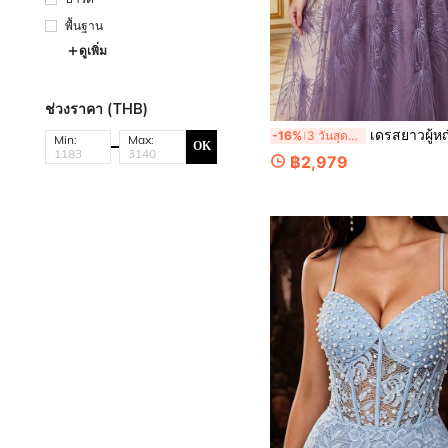
พื้นฐาน
ดูเพิ่ม
ช่วงราคา (THB)
เดรสยาวผู้หญิงไซส์ใหญ่ สไตล์หรูหรา สีเทาชมพู ลายดอกไม้ ลูกไม้ คอสี่เหลี่ยม แ
-16%
3 วันสุดท้าย
Min:
Max:
OK
฿2,979