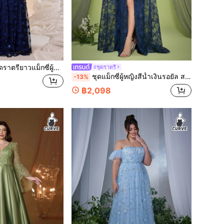
ู้หญิงไซส์ใหญ่ สำหรับฤดูร้อน/ฤดูใบไม้ร่วง สีน้ำเงินเข้ม คอกลม แขนยาว ผ้าชีฟองต่อลายดอกไม้ ลูกไม้และเลื่อม สไตล์หรูหรา สำหรับงานแต่งงาน งานพรอม และปาร์ตี้เทศกาล
#ชุดราตรี
ชุดแม็กซี่ผู้หญิงสีน้ำเงินรอยัล สไตล์หรูหรา ไหล่เดียว แขนกุด แต่งลูกไม้ ลายดอกไม้ ผ่าสูง สำหรับฤดูใบไม้ร่วง
-13%
฿2,098