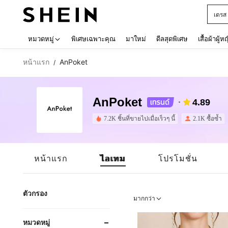
เด็กโ
Use up 
หมวดหมู่
พิเศษเฉพาะคุณ
มาใหม่
ดีลสุดพิเศษ
เสื้อผ้าผู้ห
หน้าแรก
AnPoket
/
AnPoket
4.89
7.2K ชิ้นที่ขายไปเมื่อเร็วๆ นี้
2.1K ซื้อซ้ำ
หน้าแรก
ไอเทม
โปรโมชั่น
ตัวกรอง
มากกว่า
หมวดหมู่