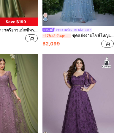
Save ฿199
งเอไลน์ผ้าซาติน ไซส์ใหญ่ สไตล์หรูหรา คอวี แขนบาน แต่งปักลูกปัดและงานปัก สำหรับผู้หญิง ฤดูร้อน/ฤดูใบไม้ร่วง เหมาะสำหรับแขกงานแต่งงาน งานพรอม และปาร์ตี้ค่ำคืนเทศกาล
#ชุดงานปักภาษาอังกฤษ
ชุดแต่งงานไซส์ใหญ่เปิดไหล่ ปักลาย 3D ผ้าทูลล์อัดพลีท ชายกระโปรงบาน ชุดเพื่อนเจ้าสาว สำหรับฤดูใบไม้ผลิ วันหยุด ปาร์ตี้ ฤดูใบไม้ร่วง
-17%
3 วันสุดท้าย
฿2,099