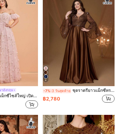
4
ชุดราตรียาวแม็กซี่ทรงเอไลน์ผ้าซาติน ไซส์ใหญ่ สไตล์หรูหรา สำหรับฤดูร้อน/ฤดูใบไม้ร่วง คอวี แต่งลูกปัดปักลาย แขนบาน สำหรับผู้หญิง เหมาะสำหรับแขกงานแต่งงาน งานพรอม และปาร์ตี้ค่ำคืนเทศกาล
ษาอังกฤษ
-7%
3 วันสุดท้าย
ับเดรป ชุดเพื่อนเจ้าสาว สีชมพู สำหรับวันหยุด ฤดูใบไม้ผลิ งานปาร์ตี้ ฤดูใบไม้ร่วง
฿2,780