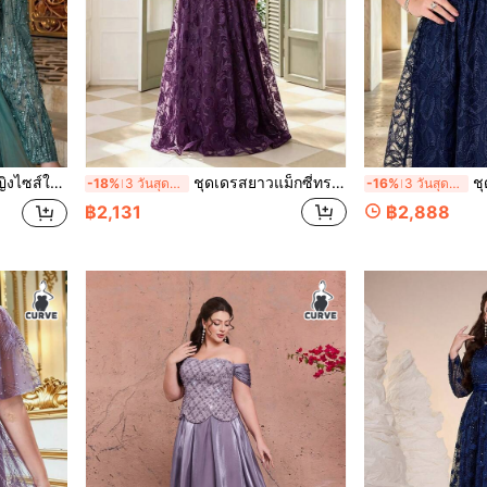
ับงานปาร์ตี้ งานแต่งงาน ฤดูใบไม้ร่วง
ชุดเดรสยาวแม็กซี่ทรงเอไลน์ผู้หญิง Anpoket สีม่วงลายดอกไม้ ปักลูกไม้ คอสี่เหลี่ยม แขนพริ้ว สไตล์หรูหรา สำหรับฤดูใบไม้ร่วง
ชุดแม็กซี่ผ
-18%
3 วันสุดท้าย
-16%
3 วันสุดท้าย
฿2,131
฿2,888