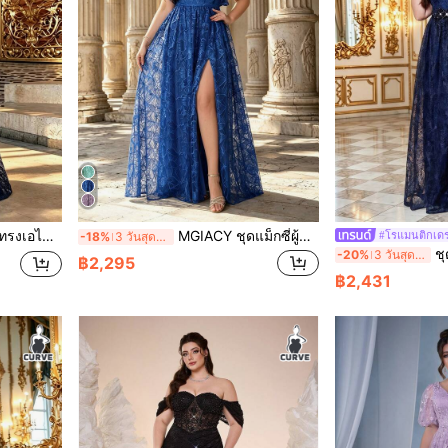
บงานแต่งงาน ปาร์ตี้ และฤดูใบไม้ร่วง
MGIACY ชุดแม็กซี่ผู้หญิงไซส์ใหญ่ ทรงเอไลน์ สีน้ำเงินรอยัล ลายดอกไม้ ลูกไม้ แขนระบาย ผ่าสูง สไตล์หรูหรา สำหรับฤดูใบไม้ร่วง
#โรแมนติกเด
-18%
3 วันสุดท้าย
ชุดราตรียาวไซส์ใหญ่ส
-20%
3 วันสุดท้าย
฿2,295
฿2,431