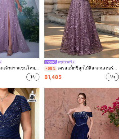
#ชุดราตรี
ลึก, ผ้าตาข่ายปักลายตัดกัน, สีพื้นสำหรับงานแต่งงาน ปาร์ตี้ วันหยุด ฤดูใบไม้ผลิ
เดรสแม็กซี่ลูกไม้สีลาเวนเดอร์หรูหราไซส์ใหญ่ คอรูปหัวใจ แขนเสื้อพริ้วไหว ทรงเอ เหมาะสำหรับงานแต่งงาน งานเลี้ยง งานปาร์ตี้ และโอกาสทางการในช่วงวันหยุด
-55%
฿1,485