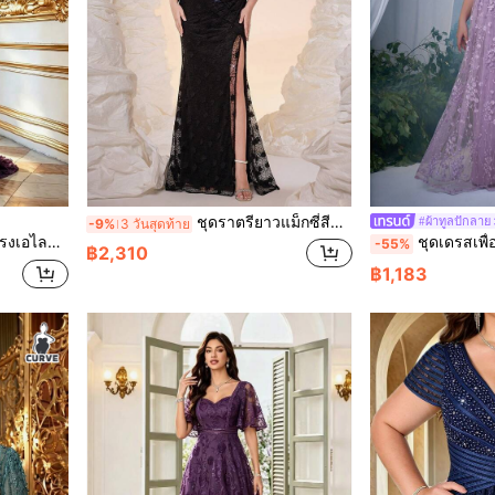
ชุดราตรียาวแม็กซี่สีดำไซส์ใหญ่สำหรับผู้หญิง ดีไซน์เปิดไหล่ แต่งระบาย ผ้าตาข่ายซีทรู ประดับลูกปัดและเลื่อม ลายดอกไม้ สไตล์หรูหรา เหมาะสำหรับงานแต่งงานฤดูร้อน งานพรอม ออกงาน และปาร์ตี้เทศกาลฤดูใบไม้ร่วง
#ผ้าทูลปักลาย
-9%
3 วันสุดท้าย
านปาร์ตี้ งานพรอม งานแต่งงาน เทศกาล และวันเกิด
ชุดเดรสเพื่อนเจ้าสาวแขนโคมไฟหรูหราไซส์ใหญ่, คอวี
-55%
฿2,310
฿1,183