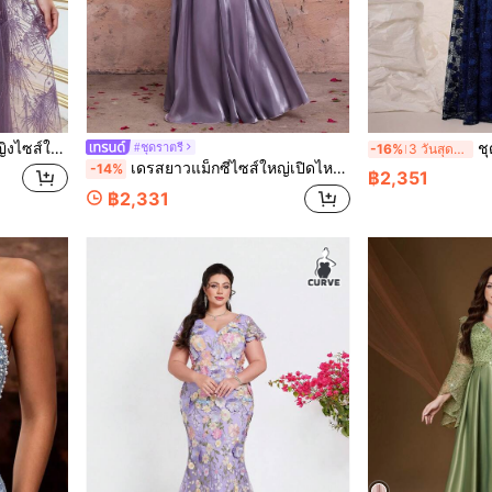
ขนพริ้ว ผูกเอว ประดับลูกปัด สำหรับฤดูใบไม้ร่วง
ชุดราตรียาวแม็กซี่ผ
#ชุดราตรี
-16%
3 วันสุดท้าย
เดรสยาวแม็กซี่ไซส์ใหญ่เปิดไหล่ลูกไม้ตัดสีหรูหราสำหรับงานกลางคืน ตกแต่งมุกเทียม ชายระบาย สำหรับฤดูใบไม้ร่วง
-14%
฿2,351
฿2,331