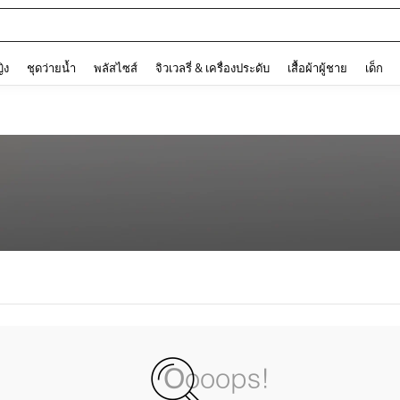
and down arrow keys to navigate search การค้นหาล่าสุด and ค้นหา. Press Enter to
ญิง
ชุดว่ายน้ำ
พลัสไซส์
จิวเวลรี่ & เครื่องประดับ
เสื้อผ้าผู้ชาย
เด็ก