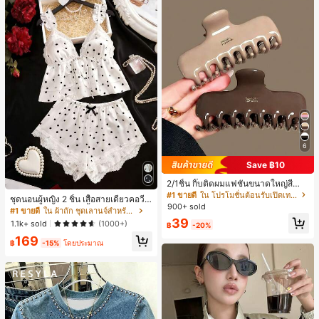
6
Save ฿10
2/1ชิ้น กิ๊บติดผมแฟชั่นขนาดใหญ่สีน้ำ
ตาลชานมสำหรับผู้หญิง เหมาะสำหรับก
#1 ขายดี
ใน โปรโมชั่นต้อนรับเปิดเทอม เครื่องประดับผมผู้หญิง
ชุดนอนผู้หญิง 2 ชิ้น เสื้อสายเดี่ยวคอวีลู
ารอาบน้ำ ล้างหน้า และจัดแต่งทรงผม
900+ sold
กไม้ พร้อมกางเกงขาสั้นแต่งลูกไม้ แต่ง
#1 ขายดี
ใน ผ้าถัก ชุดเลานจ์สำหรับผู้หญิง
โบว์ที่เอว ชุดลำลองผู้หญิงนุ่มสบายน่ารั
39
1.1k+ sold
(1000+)
฿
-20%
ก สไตล์เอสเธติก
169
฿
-15%
โดยประมาณ