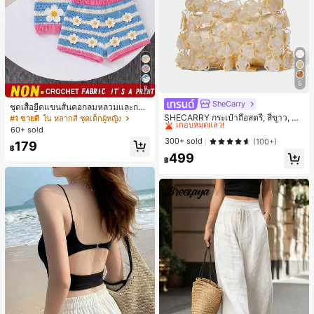
5
8
SheCarry
#1 ขายดี
ใน บรรยากาศฤดูร้อน กระเป๋าหูหิ้วด้านบนผู้หญิง
ชุดเสื้อยืดแขนสั้นคอกลมหลวมและกาง
เกือบหมดแล้ว!
เกงขาสั้นไบค์เกอร์รัดรูปสำหรับเด็กผู้ห
SHECARRY กระเป๋าถือสตรี, สีขาว, แฟ
#1 ขายดี
ใน หลากสี ชุดเด็กผู้หญิง
ญิง สไตล์มินิมอล เหมาะสำหรับฤดูใบไ
ชั่น, สง่างาม, วันหยุด, งานปาร์ตี้
#1 ขายดี
#1 ขายดี
ใน บรรยากาศฤดูร้อน กระเป๋าหูหิ้วด้านบนผู้หญิง
ใน บรรยากาศฤดูร้อน กระเป๋าหูหิ้วด้านบนผู้หญิง
60+ sold
ม้ผลิและฤดูร้อน
เกือบหมดแล้ว!
เกือบหมดแล้ว!
300+ sold
(100+)
179
฿
#1 ขายดี
ใน บรรยากาศฤดูร้อน กระเป๋าหูหิ้วด้านบนผู้หญิง
499
฿
เกือบหมดแล้ว!