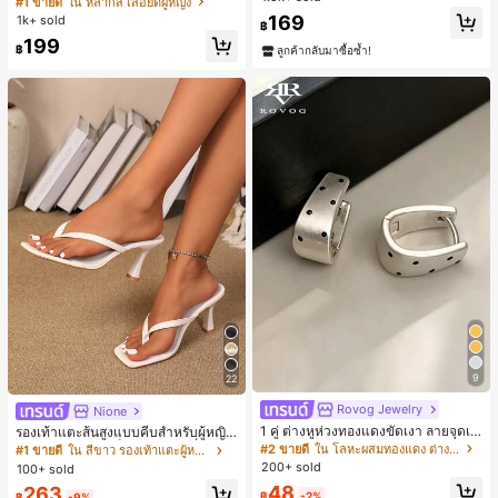
#1 ขายดี
ใน หลากสี เสื้อยืดผู้หญิง
สปอร์ตแฟชั่นมินิมอล ของขวัญสำหรับเ
169
1k+ sold
฿
พื่อน
199
฿
ลูกค้ากลับมาซื้อซ้ำ!
9
22
Rovog Jewelry
Nione
1 คู่ ต่างหูห่วงทองแดงขัดเงา ลายจุดเร
รองเท้าแตะส้นสูงแบบคีบสำหรับผู้หญิง
ขาคณิตสไตล์มินิมอล เหมาะสำหรับสว
สไตล์คลาสสิก สีบล็อก สไตล์แฟรี่ฤดูร้อ
#2 ขายดี
ใน โลหะผสมทองแดง ต่างหูผู้หญิง
#1 ขายดี
ใน สีขาว รองเท้าแตะผู้หญิง
มใส่ประจำวันแบบสบายๆ สำหรับผู้หญิง
น ส้นเข็ม รองเท้าแตะแบบคีบ รองเท้าแ
200+ sold
100+ sold
ตะชายหาดแฟชั่นสายไขว้ รองเท้าผู้ห
48
263
ญิง สำหรับออฟฟิศ บ้าน กลางแจ้ง ดีไซ
฿
-2%
฿
-9%