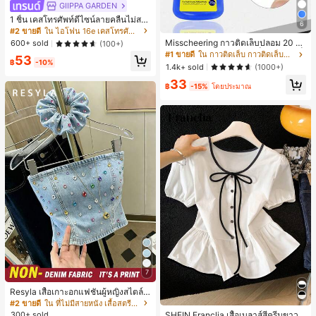
GIIPPA GARDEN
1 ชิ้น เคสโทรศัพท์ดีไซน์ลายคลื่นไม่สม
6
มาตรสำหรับ Phone 17 Pro Max, เหม
#2 ขายดี
ใน ไอโฟน 16e เคสโทรศัพท์แฟชั่น
าะสำหรับ Phone 16 Pro Max, 15 Pro
Misscheering กาวติดเล็บปลอม 20 กรั
600+ sold
(100+)
Max, 14 Pro Max, เคสโทรศัพท์สไตล์เ
ม แรงยึดสูง เจลสติกเกอร์เล็บนุ่ม แห้งเร็
#1 ขายดี
ใน กาวติดเล็บ กาวติดเล็บและสารยึดติด
53
กาหลีและน่าสนใจ, เข้ากันได้กับ 11/12/
ว เหมาะสำหรับผู้เริ่มต้นทำเล็บ ติดทนน
฿
-10%
1.4k+ sold
(1000+)
13/14/15/16 Pro Max Plus, ดีไซน์หรู
าน
หราเหมาะสำหรับทั้งชายและหญิง, ของ
33
฿
-15%
โดยประมาณ
ขวัญในอุดมคติสำหรับคริสต์มาส, วันว
าเลนไทน์, อีสเตอร์, ฤดูแต่งงานและวันเ
กิดสำหรับแฟนสาว
7
Resyla เสื้อเกาะอกแฟชั่นผู้หญิงสไตล์ซั
มเมอร์อเนกประสงค์ลายเดนิม แนะนำ
#2 ขายดี
ใน ที่ไม่มีสายหนัง เสื้อสตรี เสื้อเบลาส์ & Tee
สำหรับงานหนัก ขายดี ตกแต่งเพชรสีสั
300+ sold
SHEIN Franclia เสื้อเบลาส์สีครีมขาวนุ่