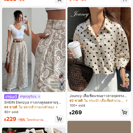
น์หัวเหลี่ยม ชิคและหรูหรา สำหรับเดทไ
นท์
16
5
Jouncy เสื้อเชิ้ตแขนยาวลายจุดทรงหล
#ชุดฤดูร้อน
วมสำหรับผู้หญิง
#2 ขายดี
ใน กระเป๋า เสื้อเชิ้ตทำงานมีกระเป๋า
SHEIN Elenzya กางเกงคูลอตลายจุดเ
100+ sold
อวสูงแบบใหม่สำหรับฤดูใบไม้ผลิ/ฤดูร้อ
#4 ขายดี
ใน หลากสี กางเกงลำลอง
น, สไตล์หรูหราเหมาะสำหรับใส่ในชีวิต
269
80+ sold
฿
ประจำวันและทำงาน, ให้ความรู้สึกวินเ
229
ทจสำหรับฤดูรับปริญญา, เทศกาลดนตร
฿
-15%
โดยประมาณ
ี, การแข่งม้าดาร์บี้, วันประกาศอิสรภาพ