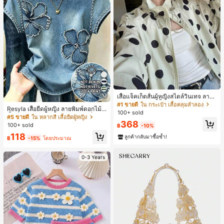
17
เสื้อแจ็คเก็ตสั้นผู้หญิงสไตล์วินเทจ ลายจุ
ดขนาดใหญ่ คอตั้ง เอวเข้ารูป แขนพอง
#1 ขายดี
ใน กระเป๋า เสื้อคลุมลำลอง
Resyla เสื้อยืดผู้หญิง ลายพิมพ์ดอกไม้สี
ทรงหลวม แฟชั่นอเนกประสงค์ สำหรับใ
100+ sold
น้ำเงินวินเทจ เสื้อสำหรับออกไปเที่ยวฤ
ส่ประจำวันและไปเที่ยวพักผ่อน
#5 ขายดี
ใน หลากสี เสื้อยืดผู้หญิง
368
ดูร้อน ดีไซน์กราฟิก สบายๆ อเนกประสง
100+ sold
฿
-10%
ค์ สวมใส่ประจำวัน กลางแจ้ง ช้อปปิ้ง ท่
118
องเที่ยวกลางแจ้ง
ลูกค้ากลับมาซื้อซ้ำ!
฿
-15%
โดยประมาณ
0-3 Years