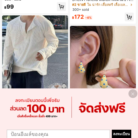
นสดใสพิมพ์ลาย เหมาะสำหรับใส่ประ
มนวล เอวรูด, แต่งขอบตัดกัน + โบว์ผูก,
#2 ขายดี
ใน น่ารัก เสื้อสตรี เสื้อเบลาส์ & Tee
99
จำวัน
฿
แขนพอง จับคู่กับกระโปรงชายระบาย,
300+ sold
ลดอายุและดูดี, นุ่มและเก๋ไก๋สำหรับใส่ทุ
172
กวัน
฿
-4%
4
Resyla Men เสื้อยืดแขนยาวกระดุมผ่า
ครึ่งสีพื้นอเนกประสงค์ลำลองสำหรับผู้ช
#1 ขายดี
ใน ยืดปานกลาง เสื้อผู้ชาย
าย
300+ sold
Alley Deep Jewelry
#1 ขายดี
ใน โบโฮ ต่างหูผู้หญิง
237
เกือบหมดแล้ว!
ต่างหูโลหะรูปตัว C 1 คู่ เคลือบหยดสีเห
1
฿
-15%
โดยประมาณ
ลือง ลายจุดสีน้ำเงิน สไตล์ยุโรปและอเม
1
#1 ขายดี
#1 ขายดี
ใน โบโฮ ต่างหูผู้หญิง
ใน โบโฮ ต่างหูผู้หญิง
ริกัน แฟชั่นส่วนตัว หวานและสง่างาม
ลงทะเบียน
300+ sold
เกือบหมดแล้ว!
เกือบหมดแล้ว!
สำหรับผู้หญิงและเด็กหญิง สำหรับการเ