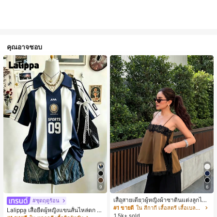
คุณอาจชอบ
9
6
เสื้อสายเดี่ยวผู้หญิงผ้าซาตินแต่งลูกไม้
#ชุดฤดูร้อน
- เสื้อสายเดี่ยวฤดูร้อนสีคากีมีรอยผ่าด้า
#1 ขายดี
ใน สีกากี เสื้อสตรี เสื้อเบลาส์ & Tee
Lalippa เสื้อยืดผู้หญิงแขนสั้นไหล่ตก ค
นข้างที่น่าดึงดูดแบบสบายๆ
1.5k+ sold
อวีปกเสื้อ ลายพิมพ์ดิจิทัลลายทาง สไตล์