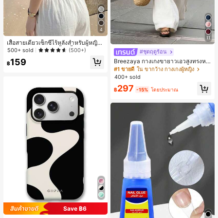
4
11
เสื้อสายเดี่ยวเซ็กซี่ไร้หลังสำหรับผู้หญิง
พร้อมบราแบบมีฟองน้ำ, เสื้อกล้ามแขน
500+ sold
(500+)
#ชุดฤดูร้อน
กุด, เสื้อลำลองสีดำสำหรับฤดูร้อน
159
Breezaya กางเกงขายาวเอวสูงทรงหล
฿
วมขาบานสำหรับผู้หญิง สีขาวเรียบหรูส
#1 ขายดี
ใน ขากว้าง กางเกงผู้หญิง
ไตล์ชิค เหมาะสำหรับใส่เที่ยวทะเล วันห
400+ sold
ยุดพักผ่อนฤดูร้อน ลุคสบายๆ ใส่ได้หลา
297
ยโอกาสในชีวิตประจำวัน
฿
-15%
โดยประมาณ
Save ฿6