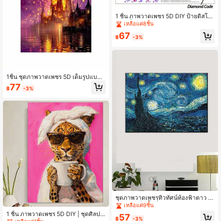
1 ชิ้น ภาพวาดเพชร 5D DIY ป้ายดิสโก้,
ชุดเครื่องมือวาดภาพเพชรประกาย, เหม
เหลือแค่8ชิ้น
าะสำหรับตกแต่งผนังห้องปาร์ตี้ บาร์ หรื
67
อห้องเต้นรำ
฿
-3%
1ชิ้น ชุดภาพวาดเพชร 5D เต็มรูปแบบ
DIY, ปราสาทโคมไฟฟ้า, ศิลปะ 5D DIY
77
฿
-3%
ปักผ้าโมเสกภาพวาดเพชร, ตกแต่งบ้า
น, เหมาะสำหรับการตกแต่งผนังบ้านหรื
อเป็นของขวัญวันหยุดสำหรับเพื่อน
ชุดภาพวาดเพชรทิวทัศน์ท้องฟ้าดาว 1
ชุด แบบเต็มพื้นที่ DIY งานฝีมือตกแต่ง
เหลือแค่9ชิ้น
ของขวัญสำหรับตกแต่งผนังบ้าน แบบไ
1 ชิ้น ภาพวาดเพชร 5D DIY | ชุดศิลปะเ
57
ม่มีกรอบ
฿
-3%
พชรสีชมพู, เสือดาวห่อด้วยผ้าเช็ดตัวอย่