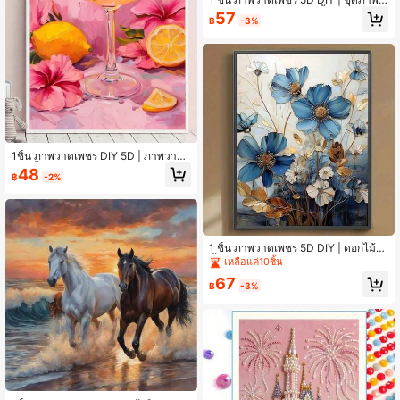
าดเพชรศิลปะสัตว์น่ารัก พื้นหลังลายทา
57
฿
-3%
ง ลายเป็ดสับสนน่ารัก ภาพวาดเพชรสำ
หรับผู้ใหญ่ ตกแต่งผนังบ้าน ตกแต่งบ้าน
ด้วยภาพวาดเพชร ศิลปะผนังทำมือ DIY
สนุกกับการลงมือทำ ของขวัญที่ดีที่สุด
สำหรับเพื่อน
1ชิ้น ภาพวาดเพชร DIY 5D | ภาพวาดเ
พชรน้ำผลไม้สีชมพูแสนอร่อย เหมาะสำ
48
฿
-2%
หรับผู้ใหญ่ ภาพวาดทำมือคริสต์มาสสีช
มพู ตกแต่งผนัง ชุดโมเสก DIY ภาพวาด
เพชรผ่อนคลาย ฝึกทักษะ DIY และสมาธิ
ของขวัญวันหยุด DIY ที่ดีที่สุด
1 ชิ้น ภาพวาดเพชร 5D DIY | ดอกไม้สี
น้ำเงินหรูหรา ใบไม้สีทอง รายละเอียดก
เหลือแค่10ชิ้น
ลีบดอกไม้ที่ประณีต ชุดภาพวาดเพชร D
67
IY พื้นหลังสีกลางนุ่มนวล สีน้ำเงินไล่ระดั
฿
-3%
บและความเงางามโลหะอุ่น ศิลปะผนังผ้
าใบ ภาพวาดเพชรตกแต่งบ้าน ชุดโมเส
ก DIY ศิลปะผนังของคุณเอง สนุกกับการ
ทำงานฝีมือด้วยมือ ของขวัญที่ดีที่สุดสำ
หรับเพื่อน