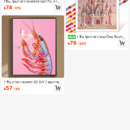
1ชิ้น, ชุดภาพวาดเพชรลายม้าวิ่ง, ภาพว
าดเพชรประดิษฐ์ทำเอง 5d, ภาพวาดตก
74
฿
-17%
แต่งภาพวาดแฮนด์เมด DIY ภาพวาดเ
พชร
1 ชิ้น ชุดภาพวาดมุกใหม่ ธีมปรา
NEW
สาทสีชมพูประกาย ทำจากมุก ไม่มีกรอ
76
฿
-30%
บ งานฝีมือ เหมาะสำหรับตกแต่งห้องนอ
น ศิลปะผนังห้องนั่งเล่น ตกแต่งห้อง ของ
ขวัญที่สมบูรณ์แบบสำหรับเพื่อนและคร
อบครัว
1 ชิ้น ภาพวาดเพชร 5D DIY | ชุดภาพว
าดเพชร DIY สไตล์ดิสโก้สีชมพูหลัก ภา
57
฿
-3%
พวาดกุ้งที่โดดเด่นที่สุดบนพื้นเต้นรำ ตก
แต่งบ้านด้วยภาพวาดเพชร ชุดโมเสก
DIY ศิลปะผนังของคุณเอง สนุกกับการล
งมือทำ ของขวัญที่ดีที่สุดสำหรับเพื่อน