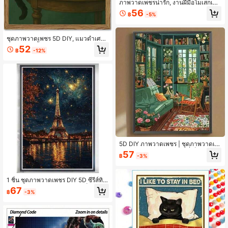
ภาพวาดเพชรน่ารัก, งานฝีมือโมเสกเพช
รสำหรับผู้ใหญ่, ผลิตภัณฑ์ภาพวาดเพช
56
฿
-5%
รเต็มวงกลม. บรรเทาความเครียดและจั
บคู่ได้ง่าย, เหมาะสำหรับตกแต่งโต๊ะแล
ะตกแต่งโต๊ะอาหาร, ชุดทำมือ, ดีไซน์บ้
านที่เป็นเอกลักษณ์
ชุดภาพวาดเพชร 5D DIY, แมวดำเศร้า
และแก้ววิสกี้บนโต๊ะไม้, สไตล์ศิลปะวินเ
52
฿
-12%
ทจ, ภาพวาดตกแต่งทำด้วยมือ, ไม่มีกร
อบ, ศิลปะผนัง DIY, สนุกกับการสร้างสร
รค์
5D DIY ภาพวาดเพชร | ชุดภาพวาดเพ
ชรพืชและห้อง ห้องทำงานที่เต็มไปด้วย
57
฿
-3%
สีเขียว ชุดงานฝีมือโมเสกเจาะเต็ม ภาพ
วาดเพชรศิลปะความละเอียดสูง ภาพวา
ดเพชรของขวัญ โฟกัสและผ่อนคลายผ่า
น DIY
1 ชิ้น ชุดภาพวาดเพชร DIY 5D ซีรีส์ทิว
ทัศน์ ลายหอไอเฟล พระจันทร์เต็มดวง ชุ
67
฿
-3%
ดศิลปะเพชรเต็มวง ตกแต่งผนังบ้าน ขอ
งขวัญ