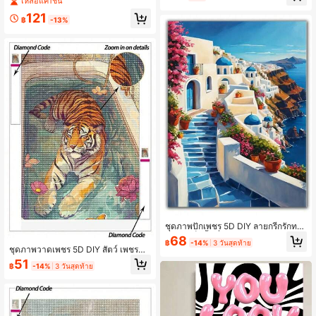
เหลือแค่1ชิ้น
างหรูหราดื่มกาแฟ ภาพวาดเพชร DIY
121
ชุดปักครอสสติช. ภาพวาดตกแต่งทำด้ว
฿
-13%
ยมือความละเอียดสูง. ของขวัญภาพวา
ดเพชร, โฟกัสและผ่อนคลายผ่าน DIY.
ชุดภาพปักเพชร 5D DIY ลายกรีกรักทะเ
ล แบบเต็มพื้นที่, ศิลปะโมเสกทิวทัศน์วิล
68
฿
-14%
3 วันสุดท้าย
ล่าชายหาดเกาะซานโตรินี, งานปักเพช
ชุดภาพวาดเพชร 5D DIY สัตว์ เพชรศิล
รเต็มพื้นที่, ตกแต่งห้องนั่งเล่น, ไม่มีกรอ
ปะ ชุดภาพวาดเพชรเสือพักผ่อนอย่างสง่
51
บ
฿
-14%
3 วันสุดท้าย
างามในอ่างอาบน้ำ เพชรศิลปะความละ
เอียดสูง ของขวัญภาพวาดเพชร โฟกัสแ
ละผ่อนคลายผ่าน DIY