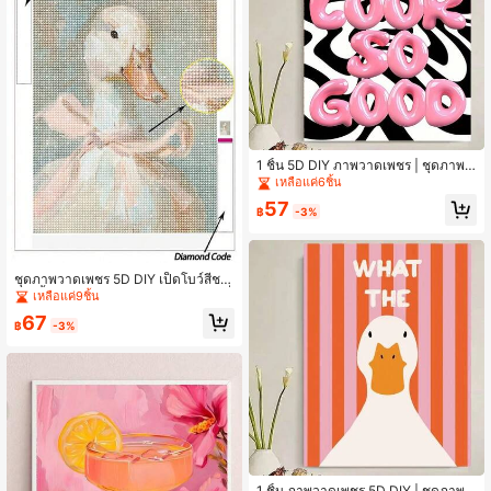
1 ชิ้น 5D DIY ภาพวาดเพชร | ชุดภาพว
าดเพชรคำคมสร้างแรงบันดาลใจ คุณดู
เหลือแค่6ชิ้น
ดีมาก ภาพวาดเพชรศิลปะความละเอีย
57
ดสูง ภาพวาดตกแต่งทำมือ ชุดงานฝีมือ
฿
-3%
โมเสกเพชรเต็มรูปแบบ ฝึกทักษะ DIY แ
ละสมาธิ
ชุดภาพวาดเพชร 5D DIY เป็ดโบว์สีชม
พู 1 ชิ้น, งานปักเพชรสัตว์น่ารัก, รวมเครื่
เหลือแค่9ชิ้น
องมือวาดเพชรเต็มรูปแบบ, เหมาะสำห
67
รับการตกแต่งผนังห้อง
฿
-3%
1 ชิ้น ภาพวาดเพชร 5D DIY | ชุดภาพว