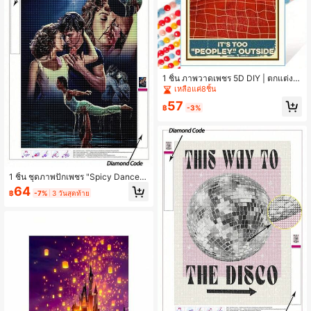
1 ชิ้น ภาพวาดเพชร 5D DIY | ตกแต่งผ
นังสัตว์ ศิลปะเพชร 5D DIY งานปักโมเส
เหลือแค่8ชิ้น
ก ภาพลูกแมวน่ารักนอนบนเตียง ชุดภา
57
พวาดเพชร DIY ศิลปะเพชรผ่อนคลาย ฝึ
฿
-3%
กทักษะ DIY และสมาธิ ของขวัญภาพวา
ดเพชร
1 ชิ้น ชุดภาพปักเพชร "Spicy Dance"
ภาพยนตร์ ชุดคริสต์มาส นักแสดงแฟน
64
฿
-7%
3 วันสุดท้าย
ตาซี อบอุ่นและมีเสน่ห์ งานปักโมเสคปัก
ครอสสติชเพชร 5D DIY ชุดภาพสำหรับ
ตกแต่งผนังห้องบ้าน ของขวัญ