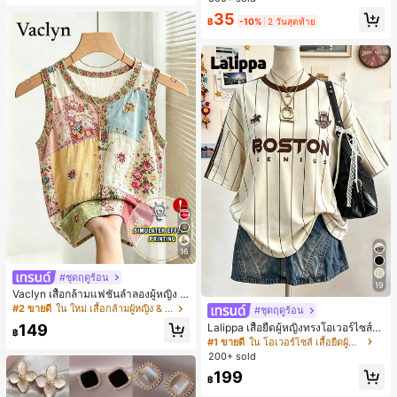
สำหรับผู้หญิงและเด็กหญิง สำหรับการเ
เกือบหมดแล้ว!
เกือบหมดแล้ว!
#1 ขายดี
ใน โบโฮ ต่างหูผู้หญิง
35
ดินทาง งานแต่งงาน ปาร์ตี้ วันเกิด ของ
฿
-10%
2 วันสุดท้าย
ลูกค้ากลับมาซื้อซ้ำ!
ขวัญคริสต์มาส 2026
เกือบหมดแล้ว!
16
#ชุดฤดูร้อน
19
Vaclyn เสื้อกล้ามแฟชั่นลำลองผู้หญิง ล
ายแพตช์เวิร์ก แขนกุด คอกลม ติดกระดุ
#2 ขายดี
ใน ใหม่ เสื้อกล้ามผู้หญิง & Camis
#ชุดฤดูร้อน
ม
149
Lalippa เสื้อยืดผู้หญิงทรงโอเวอร์ไซส์ค
฿
วามยาวกลาง คอกลม ไหล่ตก ลายพิมพ์
#1 ขายดี
ใน โอเวอร์ไซส์ เสื้อยืดผู้หญิง
ตัวอักษรและลายทางแนวตั้ง สไตล์แฟชั่
200+ sold
นมินิมอล ของขวัญให้เพื่อน
199
฿