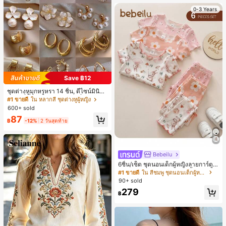
0-3 Years
Save ฿12
ชุดต่างหูมุกหรูหรา 14 ชิ้น, ดีไซน์มินิมอ
ลใหม่ที่เป็นเอกลักษณ์ ต่างหูที่สง่างาม
#1 ขายดี
ใน หลากสี ชุดต่างหูผู้หญิง
สำหรับผู้หญิง, ของขวัญสำหรับเธอ
600+ sold
87
฿
-12%
2 วันสุดท้าย
Bebeilu
6ชิ้น/เซ็ต ชุดนอนเด็กผู้หญิงลายการ์ตูน
หมีและดอกไม้ คอกลม แขนสั้น กางเกง
#1 ขายดี
ใน สีชมพู ชุดนอนเด็กผู้หญิง
ขาสั้น ขอบระบาย สวมใส่สบาย
90+ sold
279
฿