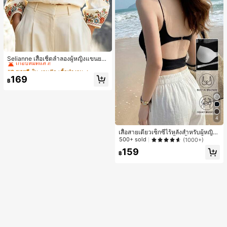
#2 ขายดี
ใน งานปัก เสื้อทำงาน
เกือบหมดแล้ว!
Selianne เสื้อเชิ้ตลำลองผู้หญิงแขนยา
ว คอวีเว้า ลายดอกไม้
#2 ขายดี
#2 ขายดี
ใน งานปัก เสื้อทำงาน
ใน งานปัก เสื้อทำงาน
เกือบหมดแล้ว!
เกือบหมดแล้ว!
169
฿
#2 ขายดี
ใน งานปัก เสื้อทำงาน
เกือบหมดแล้ว!
4
เสื้อสายเดี่ยวเซ็กซี่ไร้หลังสำหรับผู้หญิง
พร้อมบราแบบมีฟองน้ำ, เสื้อกล้ามแขน
500+ sold
(1000+)
กุด, เสื้อลำลองสีดำสำหรับฤดูร้อน
159
฿