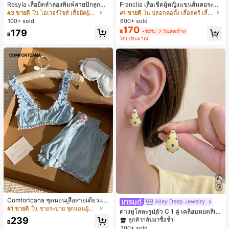
Resyla เสื้อยืดลำลองพิมพ์ลายปักลูกปัด
Franclia เสื้อเชิ้ตผู้หญิงแขนสั้นคอระบา
รูปโบว์ขนาดใหญ่สำหรับผู้หญิง
ยกระดุมเดี่ยวลายทาง
#3 ขายดี
ใน โอเวอร์ไซส์ เสื้อยืดผู้หญิง
#1 ขายดี
ใน ปลอกคอตั้ง เสื้อสตรี เสื้อเบลาส์ & Tee
100+ sold
600+ sold
170
179
฿
-10%
2 วันสุดท้าย
฿
โดยประมาณ
Comfortcana ชุดนอนเสื้อสายเดี่ยวแต่
Alley Deep Jewelry
#1 ขายดี
ใน โบโฮ ต่างหูผู้หญิง
งระบายและกางเกงขาสั้นสำหรับผู้หญิง
#1 ขายดี
ใน ชายระบาย ชุดนอนผู้หญิง
ลูกค้ากลับมาซื้อซ้ำ!
ต่างหูโลหะรูปตัว C 1 คู่ เคลือบหยดสีเห
ลือง ลายจุดสีน้ำเงิน สไตล์ยุโรปและอเม
239
เกือบหมดแล้ว!
#1 ขายดี
#1 ขายดี
ใน โบโฮ ต่างหูผู้หญิง
ใน โบโฮ ต่างหูผู้หญิง
฿
ริกัน แฟชั่นส่วนตัว หวานและสง่างาม
300+ sold
ลูกค้ากลับมาซื้อซ้ำ!
ลูกค้ากลับมาซื้อซ้ำ!