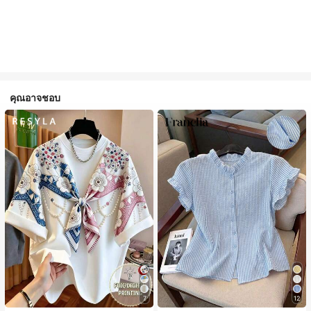
คุณอาจชอบ
7
12