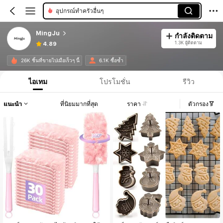
อุปกรณ์ทำครัวอื่นๆ
MingJu
กำลังติดตาม
1.3K ผู้ติดตาม
4.89
26K ชิ้นที่ขายไปเมื่อเร็วๆ นี้
6.1K ซื้อซ้ำ
ไอเทม
โปรโมชั่น
รีวิว
แนะนำ
ที่นิยมมากที่สุด
ราคา
ตัวกรอง