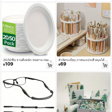
บห้องครัว, ห้องนั่งเล่น, ห้องนอน, รถยน
ป็นแผ่นรองตู้เย็น, แผ่นรองลิ้นชัก, แผ่นร
ต์, เฟอร์นิเจอร์ และทำความสะอาดหน้า
องชั้นวาง, ผ้าปูโต๊ะ, แผ่นรองตู้รองเท้า
ต่าง
และแผ่นรองตู้ ของขวัญวันวาเลนไทน์,
ของใช้ในบ้าน, อุปกรณ์ครัว, งานฝีมือ D
IY
20/50ชิ้น จานทิ้งหนัก-ทนทาน กลม ปล
ตัวจัดระเบียบ ภาสนะแปรงสี หมุนได้ 3
109
69
อดภัยใช้ในไมโครเวฟ กันมัน สำหรับปิ้ง
60 องศา - ที่ใส่พลาสติกกับขอบเคลือบ
฿
฿
ย่าง งานปาร์ตี้ บริการอาหาร เหมาะสำ
ชั้นวางที่ถอดได้สำหรับแปรงศิลปะ ปาก
หรับอาหารร้อนและเย็น ของขวัญคริสต์
กา อุปกรณ์แต่งหน้า - อุปกรณ์เสริมโต๊ะ
มาส
สีขาวที่ประหยัดพื้นที่