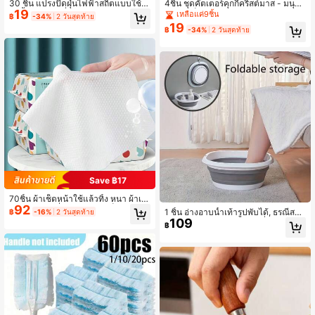
30 ชิ้น แปรงปัดฝุ่นไฟฟ้าสถิตแบบใช้แ
4ชิ้น ชุดคัตเตอร์คุกกี้คริสต์มาส - มนุษย์
19
ล้วทิ้งสีชมพู, เครื่องมือทำความสะอาด
หิมะ, เกล็ดหิมะ, ต้นคริสต์มาส, แม่พิมพ์
เหลือแค่9ชิ้น
฿
-34%
2 วันสุดท้าย
สำหรับบ้าน, รถยนต์, เฟอร์นิเจอร์, คีย์บ
อบลายซานตาคลอส - เหมาะสำหรับวัน
19
฿
-34%
2 วันสุดท้าย
อร์ด - อุปกรณ์ทำความสะอาด, อุปกรณ์
หยุดอบคริสต์มาส ของตกแต่งคริสต์มา
เสริมสำหรับทำความสะอาด, เครื่องมือ
ส ชุดนอนคริสต์มาส ของขวัญคริสต์มาส
ทำความสะอาด, ปัดฝุ่นบนโต๊ะและชั้นห
ของตกแต่งคริสต์มาส
นังสือได้ 360 องศา, หัวแปรงปัดฝุ่นแบ
บรีฟิล (พร้อมด้ามจับ)
Save ฿17
70ชิ้น ผ้าเช็ดหน้าใช้แล้วทิ้ง หนา ผ้าเช็
92
ดหน้า ถอดเครื่องสำอาง ผ้าเช็ดทำควา
1 ชิ้น อ่างอาบน้ำเท้ารูปพับได้, ธรณีสแ
฿
-16%
2 วันสุดท้าย
มสะอาดแห้ง สำหรับดูแลผิว ตกแต่งบ้า
109
ตนเลสพับได้, ขัน พลาสติก ที่พกพาง่าย
฿
นห้องน้ำ ตกแต่งฤดูใบไม้ร่วง ของใช้จำ
หลายประโยชน์สำหรับแช่เท้า ล้างหน้า
เป็นในการเดินทาง อุปกรณ์เดินทาง ขอ
ล้างผัก มีรูเกี่ยวแขวน ช่วยประหยัดพื้นที่
งใช้จำเป็นสำหรับชายหาด กลับโรงเรีย
เหมาะสำหรับนักศึกษา การเดินทาง กีฬ
น
า กิจกรรมกลางแจ้ง