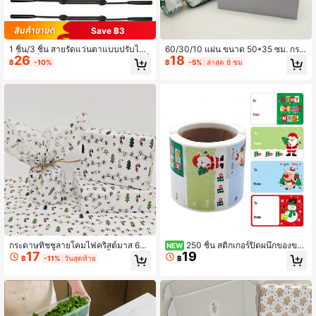
Save ฿3
1 ชิ้น/3 ชิ้น สายรัดแว่นตาแบบปรับได้กั
60/30/10 แผ่น ขนาด 50*35 ซม. กระ
26
18
นลื่น - ที่ยึดแว่นตาแบบกระชับสำหรับวิ่
ดาษทิชชูลายต้นคริสต์มาสสีสันสดใส ก
฿
-10%
฿
-5%
ล่าสุด 8 ชม
ง, ปั่นจักรยาน, ยิม, เดินทาง, อุปกรณ์เสริ
ระดาษห่อของขวัญ เหมาะสำหรับงานแ
มกีฬาสำหรับผู้ชาย (สีดำ), วัสดุไนลอนท
ต่งงาน ของขวัญคริสต์มาส ห่อของขวัญ
นทาน, มีหลายขนาดให้เลือก
วันเกิด ดอกไม้ประดับ ของขวัญปาร์ตี้
กระดาษทิชชูลายโคมไฟคริสต์มาส 60/
250 ชิ้น สติกเกอร์ปิดผนึกของขวั
NEW
17
19
30/10 แผ่น ขนาด 20*14 นิ้ว กระดาษ
ญวันคริสต์มาส - ข้อความทักทายวันหยุ
฿
-11%
วันสุดท้าย
฿
ห่อของขวัญ เหมาะสำหรับคริสต์มาส ฤ
ด, กาวในตัว, ใช้แล้วทิ้ง, ฉลากกระดาษ
ดูหนาว วันขอบคุณพระเจ้า วันเกิด การ
สี่เหลี่ยมพร้อมลวดลายซานตาคลอสแล
ห่อของขวัญ การเติมช่อดอกไม้ และการ
ะเกล็ดหิมะ, เหมาะสำหรับพื้นผิวไม้
ห่อของขวัญงานปาร์ตี้ เหมาะที่สุดสำหรั
บคริสต์มาส จับคู่ได้อย่างลงตัวสำหรับวั
นขอบคุณพระเจ้า