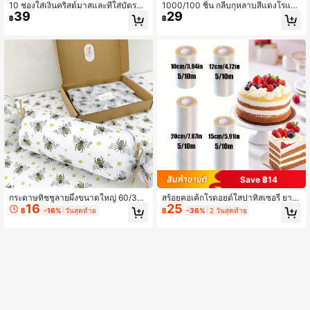
10 ช่องใส่เงินคริสต์มาสและที่ใส่บัตรขอ
1000/100 ชิ้น กลีบกุหลาบสีแดงโรแม
39
29
งขวัญ - ลายซานตาคลอสสำหรับเทศก
นติก - พวงตกแต่งสำหรับงานแต่งงาน
฿
฿
าลวันหยุด ลายเกล็ดหิมะ ต้นไม้ และข้อ
และวันวาเลนไทน์ - ดอกไม้เทียมสำหรั
ความ "Merry Christmas" - อุปกรณ์สำ
บงานปาร์ตี้ งานอีเวนต์ และการตกแต่ง
หรับใส่เงินสดและบัตรกระดาษสีแดง เขี
บ้าน
ยว น้ำเงิน - เหมาะสำหรับคริสต์มาส วัน
เกิด วันขอบคุณพระเจ้า ถุงของขวัญคริส
ต์มาส ลายเทศกาล ภาพประกอบตกแต่ง
ของชำร่วย ลายเกล็ดหิมะ วัสดุที่ทนทาน
ผู้จัดงานกิจกรรม คริสต์มาส ของตกแต่ง
คริสต์มาส ชุดนอนคริสต์มาส ของขวัญ
คริสต์มาส ของตกแต่งคริสต์มาส
Save ฿14
กระดาษทิชชูลายผึ้งขนาดใหญ่ 60/30/
สร้อยคอเค้กโรดอยด์ใสปาทิสเซอรี่ ยาว
16
25
10 แผ่น, กระดาษห่อของขวัญขนาด 50
20 ซม., โรดอยด์สำหรับขอบเค้กปาทิสเ
฿
-16%
วันสุดท้าย
฿
-36%
2 วันสุดท้าย
*35 ซม., เหมาะสำหรับฤดูใบไม้ผลิ/ฤดูร้
ซอรี่ที่ใช้ซ้ำได้ อะซิเตท สำหรับหุ้มเค้ก 1
อน, งานแต่งงาน, วันวาเลนไทน์, วันเกิ
ม้วน 5 เมตร, แผ่นด้านหลังเค้กใส 3.94
ด, ห่อของขวัญ, ห่อช่อดอกไม้, เติมถุงข
นิ้ว/4.72 นิ้ว/5.91 นิ้ว/.87 นิ้ว, ฟิล์มพลา
องขวัญ และของขวัญงานปาร์ตี้
สติกผ้ากันเปื้อนมูสสำหรับตกแต่งช็อกโ
กแลต