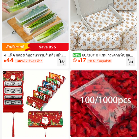
Save ฿25
4 แพ็ค กล่องเก็บอาหารรูปสี่เหลี่ยมผืนผ้
60/30/10 แผ่น กระดาษทิชชูลาย
NEW
44
17
า พลาสติกที่ใช้ซ้ำได้ กล่องจัดระเบียบตู้
คนขนมปังขิงคริสต์มาส (50 X 35 ซม.)
฿
-36%
2 วันสุดท้าย
฿
-11%
วันสุดท้าย
เย็น สำหรับหอมใหญ่ พาร์สลีย์ ผักชี กระ
- ลายคนขนมปังขิง & ลายจุด เหมาะสำ
เทียม หมี่ ไข่ พร้อมฝาปิด สามารถล้างด้
หรับการห่อของขวัญ การป้องกันสินค้าเ
วยมือได้ สิ่งจำเป็นในครัว
ปราะบาง & การตกแต่งวันหยุด (รวมลา
ยแถบไม้เท้าลูกกวาด ลายดาวสีน้ำเงิน)
เหมาะสำหรับการห่อของขวัญวันหยุด ก
ารวางแผนงานปาร์ตี้ & การจัดตกแต่งวั
นหยุด