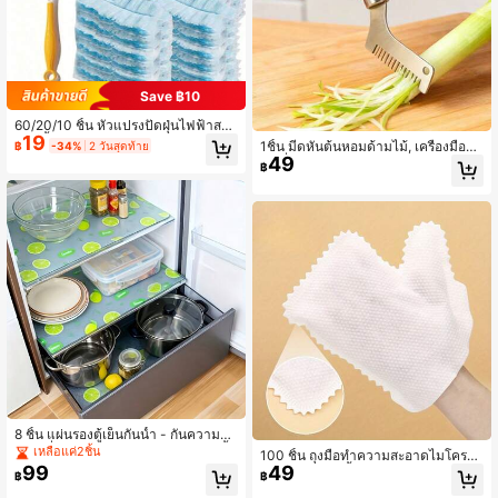
Save ฿10
60/20/10 ชิ้น หัวแปรงปัดฝุ่นไฟฟ้าสถิ
19
ต, 1 ชิ้น ด้ามจับ, หัวแปรงปัดฝุ่นในครัวเ
1ชิ้น มีดหั่นต้นหอมด้ามไม้, เครื่องมือหั่
฿
-34%
2 วันสุดท้าย
รือน, แปรงปัดฝุ่นขนสัตว์และไมโครไฟเ
49
นเครื่องเทศและกระเทียมอย่างมีประสิท
฿
บอร์แบบใช้แล้วทิ้ง, เหมาะสำหรับการ
ธิภาพและสม่ำเสมอ, เหมาะสำหรับทำอ
ทำความสะอาดเสื้อผ้า, เฟอร์นิเจอร์, รถ
าหารที่บ้านและร้านอาหาร
ยนต์, คีย์บอร์ด, ฯลฯ (ไม่รวมด้ามจับ) -
อุปกรณ์ทำความสะอาด, อุปกรณ์เสริม
ทำความสะอาด, เครื่องมือทำความสะอ
าด
8 ชิ้น แผ่นรองตู้เย็นกันน้ำ - กันความชื้
น, กันลื่น, ล้างทำความสะอาดได้, ใช้ซ้ำ
เหลือแค่2ชิ้น
100 ชิ้น ถุงมือทำความสะอาดไมโครไ
ได้ ทำจากวัสดุ EVA พร้อมลวดลายมะน
99
49
ฟเบอร์ - ใช้ได้ทั้งแบบเปียกและแห้ง, ถุง
฿
฿
าวแปลกใหม่ เหมาะสำหรับตกแต่งตู้เย็
มือเช็ดง่าย, ปัดฝุ่นสะดวก, เหมาะสำหรั
นและห้องครัว นอกจากนี้ยังสามารถใช้เ