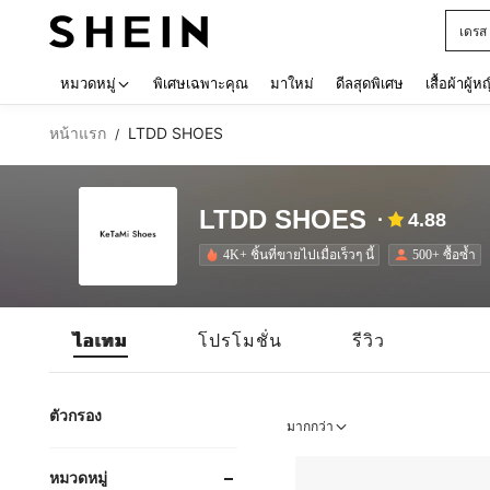
เดรส
Use up 
หมวดหมู่
พิเศษเฉพาะคุณ
มาใหม่
ดีลสุดพิเศษ
เสื้อผ้าผู้ห
หน้าแรก
LTDD SHOES
/
LTDD SHOES
4.88
4K+ ชิ้นที่ขายไปเมื่อเร็วๆ นี้
500+ ซื้อซ้ำ
ไอเทม
โปรโมชั่น
รีวิว
ตัวกรอง
มากกว่า
หมวดหมู่