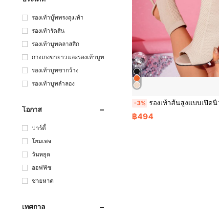
รองเท้าบู๊ททรงถุงเท้า
รองเท้ารัดส้น
รองเท้าบูทคลาสสิก
กางเกงขายาวและรองเท้าบูท
รองเท้าบูทขากว้าง
รองเท้าบูทลำลอง
รองเท้าส้นสูงแบบเปิดนิ้วเท้าหรูหรากำกับลวดลายฉลุผ้าถักรูปแบบอเนกประสงค์ สำหรับส
-3%
โอกาส
฿494
ปาร์ตี้
โฮมเพจ
วันหยุด
ออฟฟิซ
ชายหาด
เทศกาล