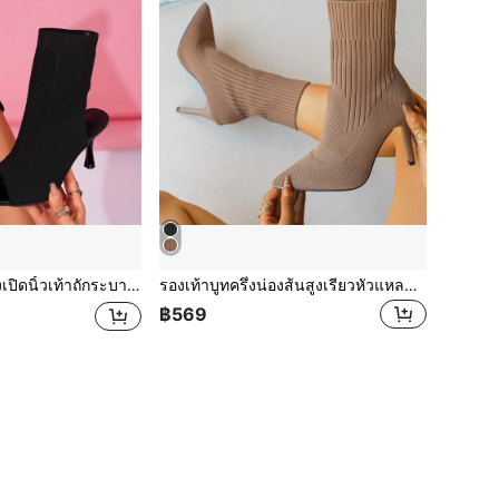
ศที่สง่างามสำหรับสตรี เหมาะสำหรับงานปาร์ตี้และโอกาสต่างๆ
รองเท้าบูทครึ่งน่องส้นสูงเรียวหัวแหลมถักใหม่ 4 ฤดูกาลสำหรับผู้หญิง, ดีไซน์ยางยืด รองเท้าบูทส้นสูงสุดคลาสสิก, รองเท้าบูทเดรสทรงสลิมแฟชั่นอเนกประสงค์สำหรับใส่ไปทำงาน, ออกเดท, ปาร์ตี้, วัสดุถักเนื้อนุ่ม สวมใส่สบาย & กระชับเท้า
฿569