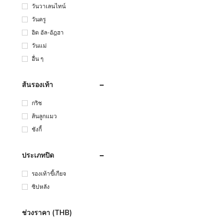
วันวาเลนไทน์
วันครู
อิด อัล-อัฎฮา
วันแม่
อื่น ๆ
ส้นรองเท้า
กริช
ส้นลูกแมว
ชังกี้
ประเภทปิด
รองเท้าขี้เกียจ
ซิปหลัง
ช่วงราคา (THB)