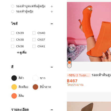
รองเท้าบูทแฟชั่นผู้หญิง
รองเท้าผู้หญิง
ไซส์
CN39
CN40
CN38
CN37
CN36
CN41
ดูเพิ่ม
สี
รองเท้าส้นสูงชุดเดรสของผู้หญิงที่สวมใส่ได้หลากหลาย มีความหรูหราสง่างาม ดีไซน์เปิดร
-10%
3 วันสุดท้าย
สีดำ
ขาว
฿467
โดยประมาณ
สีเหลือง
สีน้ำตาล
สีส้ม
รายละเอียด