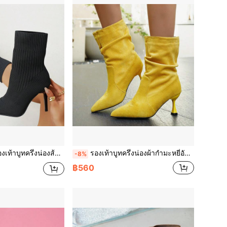
สูงเรียวหัวแหลมถักใหม่ 4 ฤดูกาลสำหรับผู้หญิง, ดีไซน์ยางยืด รองเท้าส้นสูง Classy, รองเท้าบูทเดรสทรงสลิมแฟชั่นอเนกประสงค์สำหรับใส่ไปทำงาน, ออกเดท, ปาร์ตี้, วัสดุถักนุ่มสบายและกระชับเท้า
รองเท้าบูทครึ่งน่องผ้ากำมะหยี่อัดพลีทสีพื้นใหม่ฤดูใบไม้ร่วง/ฤดูหนาวสำหรับผู้หญิง, รองเท้าส้นสูงหัวแหลมสง่างาม, แฟชั่นอเนกประสงค์สำหรับใส่ไปทำงานและออกเดท
-8%
฿560