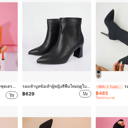
ูปแบบถัก ปลายเท้าเปิด สำหรับการแต่งตัวพรรค์ชิค
รองเท้าบูทข้อเท้าผู้หญิงสีพื้นใหม่ฤดูใบไม้ร่วง/ฤดูหนาว หัวแหลม ส้นหนา ซิปหลัง สวมใส่ง่าย ทรงเข้ารูปเพรียว รองเท้าบูทแฟชั่นมินิมอลสำหรับทำงานและเดินทาง ส้นสูงหนาสบายไม่เมื่อยเท้า เหมาะสำหรับใส่ประจำวัน ทำงาน เดท ปาร์ตี้ แมตช์กับสูท เดรส ยีนส์ เสื้อโค้ท สไตล์พื้นฐานหรูหรา สไตล์เกาหลี/ยุโรป/อเมริกัน ใส่ได้ทุกฤดูกาล
รองเท้าบูทครึ่งน่องส้น
-10%
3 วันสุดท้าย
฿485
฿629
โดยประมาณ