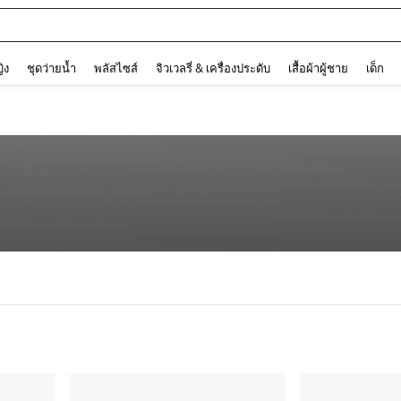
and down arrow keys to navigate search การค้นหาล่าสุด and ค้นหา. Press Enter to
ญิง
ชุดว่ายน้ำ
พลัสไซส์
จิวเวลรี่ & เครื่องประดับ
เสื้อผ้าผู้ชาย
เด็ก