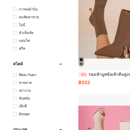
การทอผ้าบิน
คมชัดตาข่าย
ไม่มี
หัวเข็มขัด
แผ่นไฟ
ฟริล
สไตล์
รองเท้าบูทข้อเท้าส้นสูงปลายแหลม สำหรับผู้หญิง, ดีไซน์ส้นสูงเฉียบ, ผ้าสีพื้น, ใช้ได้หลากหลาย และทันสมัย, เหมาะสำหรับสวมใส่
-3%
ทิศตะวันตก
฿552
ชายหาด
สง่างาม
ทันสมัย
เซ็กซี่
ย้อนยุค
ประเภท