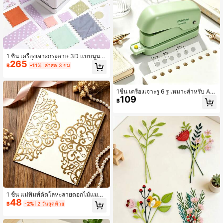
1 ชิ้น เครื่องเจาะกระดาษ 3D แบบนูน,
265
ดาว, สี่เหลี่ยม และสี่เหลี่ยมผืนผ้า เครื่อง
฿
-11%
ล่าสุด 3 ชม
ตัดขอบตกแต่ง, เครื่องเจาะกระดาษ DI
Y แบบแมนนวล, เหมาะสำหรับสมุดภา
พ, การจดบันทึก, การทำบัตร, รูปภาพ แ
ละงานฝีมือกระดาษทำมือ
1ชิ้น เครื่องเจาะรู 6 รู เหมาะสำหรับ A4,
109
A5, B5 และกระดาษต่างๆ เครื่องมือเจา
฿
ะรูด้วยมือสำหรับสมุดโน้ตแบบหลวม อุ
ปกรณ์สำนักงานและอุปกรณ์การเรียน ก
ารทำสมุดภาพ อุปกรณ์กลับไปโรงเรียน
1 ชิ้น แม่พิมพ์ตัดโลหะลายดอกไม้แมนด
48
าลา, สำหรับทำบัตร, ตัดขอบการ์ดเชิญ
฿
-2%
2 วันสุดท้าย
งานแต่งงาน, แม่พิมพ์ปั๊มนูนเหล็กกล้า, เ
ครื่องมือตัด, อุปกรณ์งานฝีมือ DIY สมุด
ภาพ, สินค้าใหม่