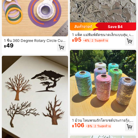
Save ฿4
1 แพ็ค แม่พิมพ์ตัดขนาดเล็กแบบสุ่ม, เงิ
95
น รูปสัตว์,พืช,อาหาร,ใบไม้,ดอกไม้ และ
1 ชิ้น 360 Degree Rotary Circle Cutt
฿
-4%
2 วันสุดท้าย
บุคคล ธีมแม่พิมพ์นูนสำหรับสมุดภาพ, ก
49
er - Precision Round Cutting Tool -
฿
ารทำการ์ด, งานฝีมือ DIY, อัลบั้มรูป แม่
DIY Plastic Circle Cutter With Rotati
พิมพ์กระดาษตกแต่ง
ng Handle, สีขาวและสีน้ำเงิน, ตัดวงก
ลมได้อย่างแม่นยำ, เหมาะสำหรับงานฝี
มือและใช้ในสำนักงาน, เครื่องใช้สำนักง
าน
1 ม้วน ไหมพรมถักโครเชต์ประกายรุ้ง, 1
106
00 กรัม ไหมพรมถักโครเชต์สีโลหะเงาง
฿
-3%
2 วันสุดท้าย
าม, เหมาะสำหรับการถักไหมพรมทำมื
อ, งานฝีมือ DIY เชือกถัก, สามารถใช้ทำ
กระเป๋าได้