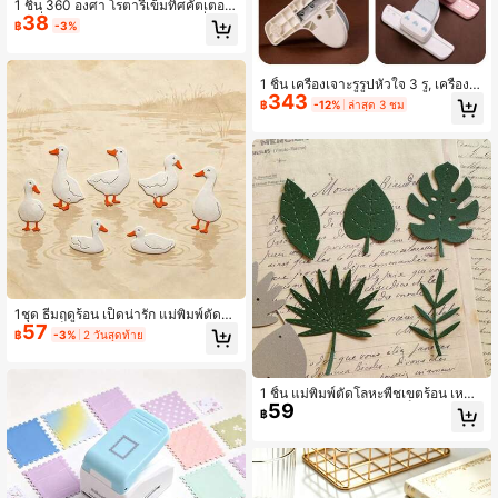
1 ชิ้น 360 องศา โรตารี่เข็มทิศคัตเตอร์
38
- เครื่องมือตัดวงกลมแม่นยำ - เครื่องตั
฿
-3%
ดวงกลมพลาสติก DIY พร้อมที่จับหมุน,
สีขาวและสีน้ำเงิน, สามารถตัดวงกลมไ
ด้อย่างแม่นยำ, เหมาะสำหรับงานฝีมือแ
ละใช้ในสำนักงาน, อุปกรณ์สำนักงาน
1 ชิ้น เครื่องเจาะรูรูปหัวใจ 3 รู, เครื่องเจ
343
าะกระดาษแบบมือถือ 5 มม., เหมาะสำ
฿
-12%
ล่าสุด 3 ชม
หรับสมุดโน้ตแบบหลวม A5 A6 A7 A8
1ชุด ธีมฤดูร้อน เป็ดน่ารัก แม่พิมพ์ตัดโล
57
หะ - เหล็กคาร์บอนนูน สำหรับ DIY สมุด
฿
-3%
2 วันสุดท้าย
ภาพ, การ์ดทำมือ และงานฝีมือกระดาษ,
แม่พิมพ์ตัดสำหรับ DIY การ์ดกระดาษ, ง
านฝีมือ, สมุดภาพ, การนูนตกแต่ง, เครื่อ
งมือสำหรับโปรเจกต์ในบ้าน
1 ชิ้น แม่พิมพ์ตัดโลหะพืชเขตร้อน เหมา
59
ะสำหรับทำบัตร ทำจากเหล็กคาร์บอน ส
฿
ามารถใช้สำหรับ DIY สมุดภาพ บัตรกร
ะดาษ อัลบั้มรูปภาพ และงานฝีมืออื่นๆ สิ
นค้าใหม่