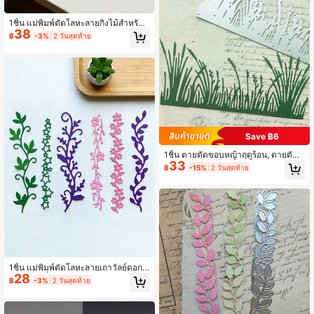
1ชิ้น แม่พิมพ์ตัดโลหะลายกิ่งไม้สำหรับ
38
ทำการ์ด, การ์ดเชิญงานแต่งงาน, แม่พิ
฿
-3%
2 วันสุดท้าย
มพ์ตัดขอบ, แม่พิมพ์นูนเหล็กคาร์บอน, เ
ครื่องมือตัดแม่แบบสำหรับ DIY สมุดภา
พ, การ์ดกระดาษ, อัลบั้มรูป, อุปกรณ์งาน
ฝีมือ, สินค้ามาใหม่
Save ฿6
1ชิ้น ตายตัดขอบหญ้าฤดูร้อน, ตายตัดใ
33
หม่ปี 2025, แม่พิมพ์นูนสำหรับวัสดุงาน
฿
-15%
2 วันสุดท้าย
ฝีมือ DIY สมุดภาพลงรายการ, แม่พิมพ์,
ตายตัดกระดาษตกแต่งสมุดภาพสำหรับ
การ์ด
1ชิ้น แม่พิมพ์ตัดโลหะลายเถาวัลย์ดอกไ
28
ม้รวม | เครื่องมือประดิษฐ์อเนกประสงค์,
฿
-3%
2 วันสุดท้าย
เหมาะสำหรับสมุดภาพ, อัลบั้ม, การ์ด แ
ละของตกแต่งบ้าน, ตกแต่งขอบการ์ด, เ
หมาะสำหรับงานฝีมือ DIY