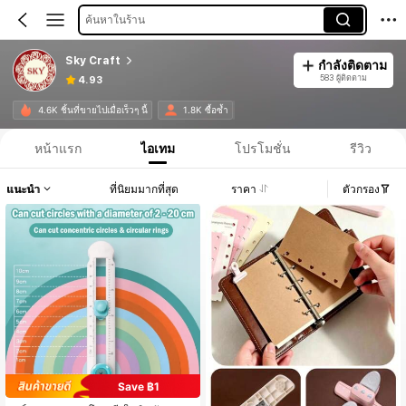
ค้นหาในร้าน
Sky Craft
กำลังติดตาม
583 ผู้ติดตาม
4.93
4.6K ชิ้นที่ขายไปเมื่อเร็วๆ นี้
1.8K ซื้อซ้ำ
หน้าแรก
ไอเทม
โปรโมชั่น
รีวิว
แนะนำ
ที่นิยมมากที่สุด
ราคา
ตัวกรอง
Save ฿1