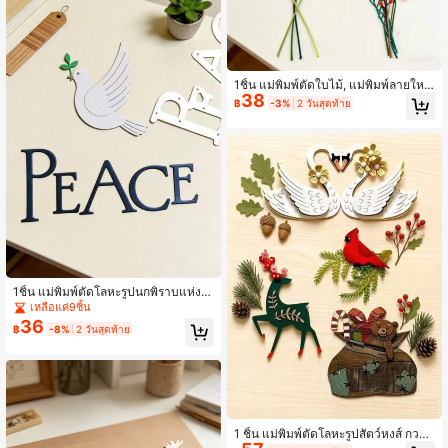
1ชิ้น แม่พิมพ์ตัดใบไม้, แม่พิมพ์ลายใหม
38
่, แม่พิมพ์นูน, เหมาะสำหรับงานฝีมือ DI
฿
-3%
2 วันสุดท้าย
Y, สมุดภาพ, ลายฉลุกระดาษตกแต่งอัล
บั้ม, การทำบัตร
1ชิ้น แม่พิมพ์ตัดโลหะรูปนกพิราบแห่งสั
นติภาพ สำหรับทำการ์ด, การ์ดเชิญงาน
เหลือแค่9ชิ้น
แต่งงาน, แม่พิมพ์ขอบ, แม่พิมพ์นูนเหล็ก
36
฿
-8%
2 วันสุดท้าย
คาร์บอน, แม่พิมพ์ลายฉลุ, เครื่องมือตัด
สำหรับทำสมุดภาพ DIY, การ์ดกระดาษ,
อัลบั้มรูป, อุปกรณ์งานฝีมือ, สินค้ามาให
ม่
1 ชิ้น แม่พิมพ์ตัดโลหะรูปสัตว์หงส์ กวาง
หมี สำหรับทำการ์ด, การ์ดเชิญงานแต่ง