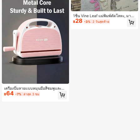
1ชิ้น Vine Leaf แม่พิมพ์ตัดโลหะ, มาให
28
ม่ Die Cuts, Embossing Stencils สำห
฿
-3%
2 วันสุดท้าย
รับ DIY Crafting Scrapbooking Supp
lies, Template Mould, Photo Album
Decorative Paper Die Cuts สำหรับ C
ard Making, DIY Craft Decoration
เครื่องปั๊มลายแบบหมุนมือสีชมพูและขา
64
วมาการอง นุ่มนวลน่ารัก ดีไซน์ด้ามจับ
฿
-7%
ล่าสุด 3 ชม
โค้งพกพา ไม่ใช้ไฟฟ้า พร้อมแผ่นรองฐา
นที่เข้ากัน สำหรับการทำสมุดภาพ การ
ตัดแปะ งานฝีมือพ่อแม่ลูก การตัดและปั๊
มลายการ์ดวันหยุด DIY ตัวเลือกของขวั
ญชั้นยอดสำหรับผู้ที่ชื่นชอบงานฝีมือ