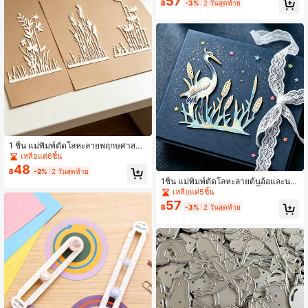
57
฿
-3%
2 วันสุดท้าย
งาน ขอบแม่พิมพ์ตัดเหล็กคาร์บอน ลาย
นูน แม่แบบ เครื่องมือตัดสำหรับ DIY ส
มุดภาพ การ์ดกระดาษ อัลบั้มรูป งานฝีมื
อ ของมาใหม่
1 ชิ้น แม่พิมพ์ตัดโลหะลายพฤกษศาสตร์
ธีมพืชพรรณและดอกไม้ป่า, แม่พิมพ์นูน
เหลือแค่6ชิ้น
รูปใบไม้สำหรับสมุดภาพ, แม่แบบตัดสำ
48
฿
-2%
2 วันสุดท้าย
หรับสมุดภาพ DIY, ที่คั่นหนังสือ, อัลบั้มรู
1ชิ้น แม่พิมพ์ตัดโลหะลายต้นอ้อและนก
ป, การตกแต่ง, การทำบัตร, สินค้ามาให
กระสา - เหล็กกล้าคาร์บอนปั๊มนูน สำหรั
เหลือแค่5ชิ้น
ม่
บ DIY สมุดภาพ การทำบัตร และงานฝีมื
57
฿
-3%
2 วันสุดท้าย
อกระดาษ แม่พิมพ์ตัดสำหรับการทำบัต
รกระดาษ DIY งานฝีมือ สมุดภาพ การปั๊
มนูนตกแต่ง เครื่องมือโครงการในบ้าน