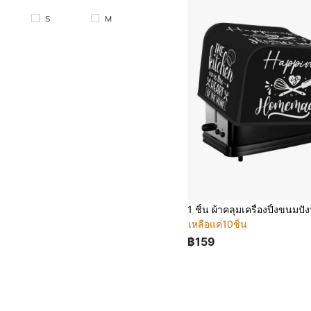
S
M
เหลือแค่10ชิ้น
฿159