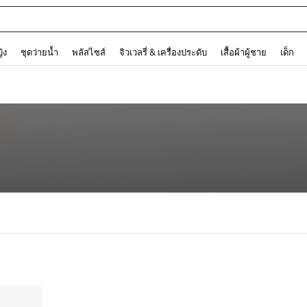
and down arrow keys to navigate search การค้นหาล่าสุด and ค้นหา. Press Enter to
ญิง
ชุดว่ายน้ำ
พลัสไซส์
จิวเวลรี่ & เครื่องประดับ
เสื้อผ้าผู้ชาย
เด็ก