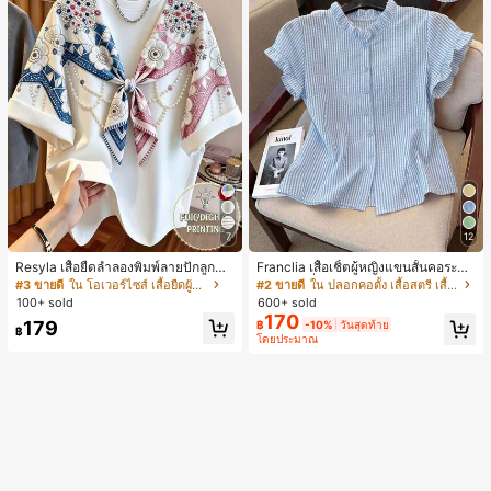
7
12
Resyla เสื้อยืดลำลองพิมพ์ลายปักลูกปัด
Franclia เสื้อเชิ้ตผู้หญิงแขนสั้นคอระบา
รูปโบว์ขนาดใหญ่สำหรับผู้หญิง
ยกระดุมเดี่ยวลายทาง
#3 ขายดี
ใน โอเวอร์ไซส์ เสื้อยืดผู้หญิง
#2 ขายดี
ใน ปลอกคอตั้ง เสื้อสตรี เสื้อเบลาส์ & Tee
100+ sold
600+ sold
170
179
฿
-10%
วันสุดท้าย
฿
โดยประมาณ