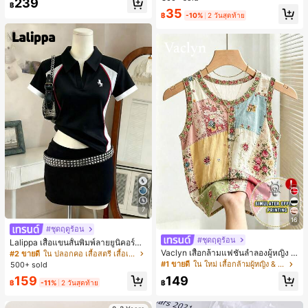
239
สำหรับผู้หญิงและเด็กหญิง สำหรับการเ
฿
เกือบหมดแล้ว!
เกือบหมดแล้ว!
#1 ขายดี
ใน โบโฮ ต่างหูผู้หญิง
35
ดินทาง งานแต่งงาน ปาร์ตี้ วันเกิด ของ
฿
-10%
2 วันสุดท้าย
ลูกค้ากลับมาซื้อซ้ำ!
ขวัญคริสต์มาส 2026
เกือบหมดแล้ว!
7
16
#ชุดฤดูร้อน
#ชุดฤดูร้อน
Lalippa เสื้อแขนสั้นพิมพ์ลายยูนิคอร์นล
ายทางสีตัดกันสำหรับผู้หญิง สไตล์วิทย
Vaclyn เสื้อกล้ามแฟชั่นลำลองผู้หญิง ล
#2 ขายดี
ใน ปลอกคอ เสื้อสตรี เสื้อเบลาส์ & Tee
าลัย
ายแพตช์เวิร์ก แขนกุด คอกลม ติดกระดุ
#1 ขายดี
ใน ใหม่ เสื้อกล้ามผู้หญิง & Camis
500+ sold
ม
159
149
฿
-11%
2 วันสุดท้าย
฿