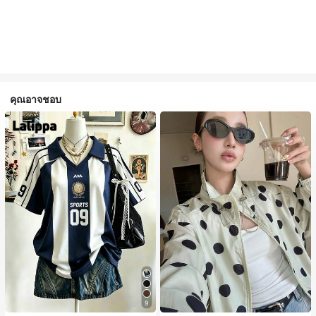
คุณอาจชอบ
9
#1 ขายดี
ใน กระเป๋า เสื้อคลุมลำลอง