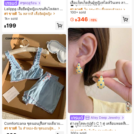
ลูกค้ากลับมาซื้อซ้ำ!
เสื้อแจ็คเก็ตสั้นผู้หญิงสไตล์วินเทจ ลายจุ
#ชุดฤดูร้อน
ดขนาดใหญ่ คอตั้ง เอวเข้ารูป แขนพอง
#1 ขายดี
#1 ขายดี
ใน กระเป๋า เสื้อคลุมลำลอง
ใน กระเป๋า เสื้อคลุมลำลอง
Lalippa เสื้อยืดผู้หญิงแขนสั้นไหล่ตก ค
ทรงหลวม แฟชั่นอเนกประสงค์ สำหรับใ
100+ sold
ลูกค้ากลับมาซื้อซ้ำ!
ลูกค้ากลับมาซื้อซ้ำ!
อวีปกเสื้อ ลายพิมพ์ดิจิทัลลายทาง สไตล์
#1 ขายดี
ใน หลากสี เสื้อยืดผู้หญิง
ส่ประจำวันและไปเที่ยวพักผ่อน
สปอร์ตแฟชั่นมินิมอล ของขวัญสำหรับเ
#1 ขายดี
ใน กระเป๋า เสื้อคลุมลำลอง
346
1k+ sold
฿
-15%
พื่อน
ลูกค้ากลับมาซื้อซ้ำ!
199
฿
Alley Deep Jewelry
#1 ขายดี
ใน โบโฮ ต่างหูผู้หญิง
ลูกค้ากลับมาซื้อซ้ำ!
Comfortcana ชุดนอนเสื้อสายเดี่ยวแต่
ต่างหูโลหะรูปตัว C 1 คู่ เคลือบหยดสีเห
งระบายและกางเกงขาสั้นสำหรับผู้หญิง
ลือง ลายจุดสีน้ำเงิน สไตล์ยุโรปและอเม
เกือบหมดแล้ว!
#1 ขายดี
ใน ลำลอง-ยัง ชุดนอนผู้หญิง
#1 ขายดี
#1 ขายดี
ใน โบโฮ ต่างหูผู้หญิง
ใน โบโฮ ต่างหูผู้หญิง
ริกัน แฟชั่นส่วนตัว หวานและสง่างาม
300+ sold
ลูกค้ากลับมาซื้อซ้ำ!
ลูกค้ากลับมาซื้อซ้ำ!