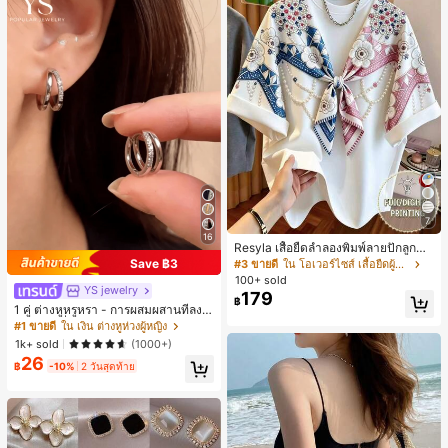
7
16
Resyla เสื้อยืดลำลองพิมพ์ลายปักลูกปัด
รูปโบว์ขนาดใหญ่สำหรับผู้หญิง
Save ฿3
#3 ขายดี
ใน โอเวอร์ไซส์ เสื้อยืดผู้หญิง
100+ sold
YS jewelry
179
฿
1 คู่ ต่างหูหรูหรา - การผสมผสานที่ลงตั
วของแฟชั่นและความซับซ้อน, ดีไซน์ส
#1 ขายดี
ใน เงิน ต่างหูห่วงผู้หญิง
องชั้น, เหมาะสำหรับสุภาพสตรีและนักเ
1k+ sold
(1000+)
รียน, ต่างหูทองแดงฝังไมโคร
26
฿
-10%
2 วันสุดท้าย