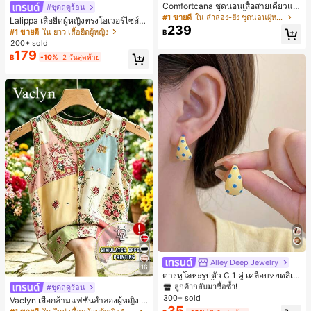
Comfortcana ชุดนอนเสื้อสายเดี่ยวแต่
#ชุดฤดูร้อน
งระบายและกางเกงขาสั้นสำหรับผู้หญิง
#1 ขายดี
ใน ลำลอง-ยัง ชุดนอนผู้หญิง
Lalippa เสื้อยืดผู้หญิงทรงโอเวอร์ไซส์ค
239
วามยาวกลาง คอกลม ไหล่ตก ลายพิมพ์
#1 ขายดี
ใน ยาว เสื้อยืดผู้หญิง
฿
ตัวอักษรและลายทางแนวตั้ง สไตล์แฟชั่
200+ sold
นมินิมอล ของขวัญให้เพื่อน
179
฿
-10%
2 วันสุดท้าย
Alley Deep Jewelry
#1 ขายดี
ใน โบโฮ ต่างหูผู้หญิง
16
ลูกค้ากลับมาซื้อซ้ำ!
ต่างหูโลหะรูปตัว C 1 คู่ เคลือบหยดสีเห
ลือง ลายจุดสีน้ำเงิน สไตล์ยุโรปและอเม
เกือบหมดแล้ว!
#1 ขายดี
#1 ขายดี
ใน โบโฮ ต่างหูผู้หญิง
ใน โบโฮ ต่างหูผู้หญิง
#ชุดฤดูร้อน
ริกัน แฟชั่นส่วนตัว หวานและสง่างาม
300+ sold
ลูกค้ากลับมาซื้อซ้ำ!
ลูกค้ากลับมาซื้อซ้ำ!
Vaclyn เสื้อกล้ามแฟชั่นลำลองผู้หญิง ล
สำหรับผู้หญิงและเด็กหญิง สำหรับการเ
35
ายแพตช์เวิร์ก แขนกุด คอกลม ติดกระดุ