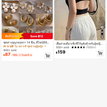
Save ฿12
4
ชุดต่างหูมุกหรูหรา 14 ชิ้น, ดีไซน์มินิมอ
เสื้อสายเดี่ยวเซ็กซี่ไร้หลังสำหรับผู้หญิง
ลใหม่ที่เป็นเอกลักษณ์ ต่างหูที่สง่างาม
#1 ขายดี
ใน หลากสี ชุดต่างหูผู้หญิง
พร้อมบราแบบมีฟองน้ำ, เสื้อกล้ามแขน
500+ sold
(1000+)
สำหรับผู้หญิง, ของขวัญสำหรับเธอ
600+ sold
กุด, เสื้อลำลองสีดำสำหรับฤดูร้อน
159
฿
87
฿
-12%
2 วันสุดท้าย