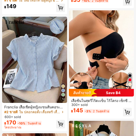
เกือบหมดแล้ว!
เกือบหมดแล้ว!
#1 ขายดี
ใน โบโฮ ต่างหูผู้หญิง
#1 ขายดี
ใน ใหม่ เสื้อกล้ามผู้หญิง & Camis
฿
-10%
2 วันสุดท้าย
ดินทาง งานแต่งงาน ปาร์ตี้ วันเกิด ของ
ม
149
ลูกค้ากลับมาซื้อซ้ำ!
ขวัญคริสต์มาส 2026
฿
เกือบหมดแล้ว!
Save ฿4
12
เสื้อชั้นในสตรีไร้ตะเข็บ ไร้โครง เซ็กซี่ ด้
านข้างไม่ลื่น แผ่นรองถอดได้ ลายไขว้ห
300+ sold
Franclia เสื้อเชิ้ตผู้หญิงแขนสั้นคอระบา
ลัง ไร้สาย สบายตลอดวัน
145
ยกระดุมเดี่ยวลายทาง
฿
-3%
2 วันสุดท้าย
#2 ขายดี
ใน ปลอกคอตั้ง เสื้อสตรี เสื้อเบลาส์ & Tee
600+ sold
170
฿
-10%
วันสุดท้าย
โดยประมาณ