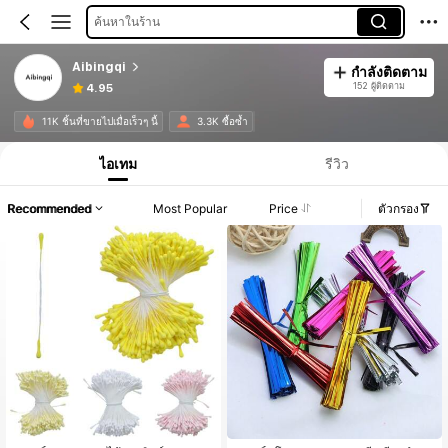
ค้นหาในร้าน
Aibingqi
กำลังติดตาม
152 ผู้ติดตาม
4.95
11K ชิ้นที่ขายไปเมื่อเร็วๆ นี้
3.3K ซื้อซ้ำ
ไอเทม
รีวิว
Recommended
Most Popular
Price
ตัวกรอง