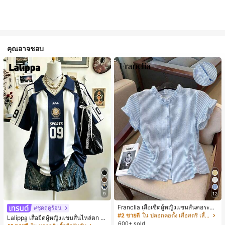
คุณอาจชอบ
9
12
Franclia เสื้อเชิ้ตผู้หญิงแขนสั้นคอระบา
#ชุดฤดูร้อน
ยกระดุมเดี่ยวลายทาง
#2 ขายดี
ใน ปลอกคอตั้ง เสื้อสตรี เสื้อเบลาส์ & Tee
Lalippa เสื้อยืดผู้หญิงแขนสั้นไหล่ตก ค
600+ sold
อวีปกเสื้อ ลายพิมพ์ดิจิทัลลายทาง สไตล์