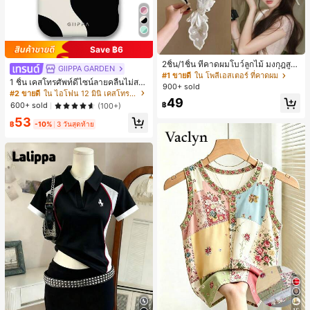
Save ฿6
2ชิ้น/1ชิ้น ที่คาดผมโบว์ลูกไม้ มงกุฎสูง
GIIPPA GARDEN
แถบกว้าง สีดำ สีขาว สำหรับใส่ประจำ
#1 ขายดี
ใน โพลีเอสเตอร์ ที่คาดผม
1 ชิ้น เคสโทรศัพท์ดีไซน์ลายคลื่นไม่สม
วัน กิ๊บติดผม ยางรัดผม (ลายปักดอกไม้
900+ sold
มาตรสำหรับ Phone 17 Pro Max, เหม
จัดวางแบบสุ่ม)
#2 ขายดี
ใน ไอโฟน 12 มินิ เคสโทรศัพท์แฟชั่น
49
าะสำหรับ Phone 16 Pro Max, 15 Pro
฿
600+ sold
(100+)
Max, 14 Pro Max, เคสโทรศัพท์สไตล์เ
53
กาหลีและน่าสนใจ, เข้ากันได้กับ 11/12/
฿
-10%
3 วันสุดท้าย
13/14/15/16 Pro Max Plus, ดีไซน์หรู
หราเหมาะสำหรับทั้งชายและหญิง, ของ
ขวัญในอุดมคติสำหรับคริสต์มาส, วันว
าเลนไทน์, อีสเตอร์, ฤดูแต่งงานและวันเ
กิดสำหรับแฟนสาว