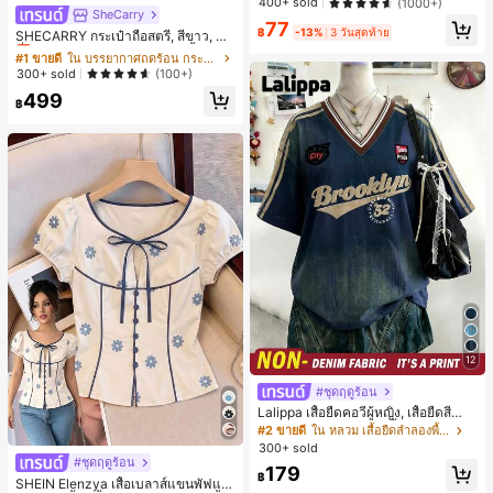
ลูกค้ากลับมาซื้อซ้ำ!
ลูกค้ากลับมาซื้อซ้ำ!
400+ sold
(1000+)
SheCarry
#1 ขายดี
ใน บรรยากาศฤดูร้อน กระเป๋าหูหิ้วด้านบนผู้หญิง
#1 ขายดี
ใน ป้องกันรอยเปื้อน พาเลตต์อายแชโดว์
77
฿
-13%
3 วันสุดท้าย
เกือบหมดแล้ว!
SHECARRY กระเป๋าถือสตรี, สีขาว, แฟ
ลูกค้ากลับมาซื้อซ้ำ!
ชั่น, สง่างาม, วันหยุด, งานปาร์ตี้
#1 ขายดี
#1 ขายดี
ใน บรรยากาศฤดูร้อน กระเป๋าหูหิ้วด้านบนผู้หญิง
ใน บรรยากาศฤดูร้อน กระเป๋าหูหิ้วด้านบนผู้หญิง
เกือบหมดแล้ว!
เกือบหมดแล้ว!
300+ sold
(100+)
#1 ขายดี
ใน บรรยากาศฤดูร้อน กระเป๋าหูหิ้วด้านบนผู้หญิง
499
฿
เกือบหมดแล้ว!
12
#ชุดฤดูร้อน
Lalippa เสื้อยืดคอวีผู้หญิง, เสื้อยืดสีน้ำเ
งินสไตล์มินิมอลเรโทร, เสื้อยืดผู้หญิงทร
#2 ขายดี
ใน หลวม เสื้อยืดลำลองพื้นฐาน
งหลวมสบาย, พิมพ์ตัวอักษรและตัวเลข
300+ sold
ภาษาอังกฤษ, เสื้อสำหรับออกไปเที่ยวฤ
#ชุดฤดูร้อน
179
ดูร้อน, ลวดลายดีไซน์, ความรู้สึกพรีเมีย
฿
SHEIN Elenzya เสื้อเบลาส์แขนพัฟแต่
ม, ลำลองอเนกประสงค์, สวมใส่ประจำวั