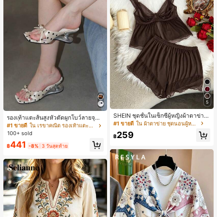
5
SHEIN ชุดชั้นในเซ็กซี่ผู้หญิงผ้าตาข่าย
รองเท้าแตะส้นสูงหัวตัดผูกโบว์ลายจุดส
มีโครงคัพบาง
#1 ขายดี
ใน ผ้าตาข่าย ชุดนอนผู้หญิง
ายเดี่ยวส้นไม่สมมาตรสำหรับผู้หญิง, รอ
#1 ขายดี
ใน เรขาคณิต รองเท้าแตะส้นสูงผู้หญิง
งเท้าแตะส้นสูงหนังเทียมสีขาวหรูหรา
259
100+ sold
฿
สำหรับฤดูร้อน
441
฿
-8%
3 วันสุดท้าย