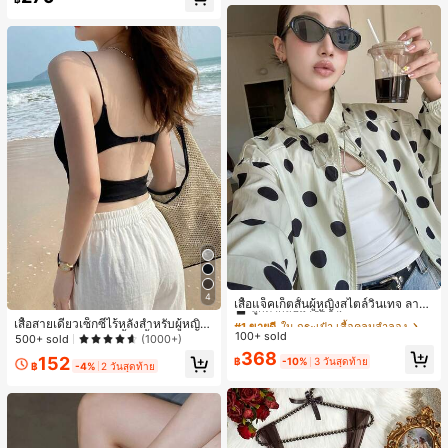
เกือบหมดแล้ว!
#1 ขายดี
ใน กระเป๋า เสื้อคลุมลำลอง
4
ลูกค้ากลับมาซื้อซ้ำ!
เสื้อแจ็คเก็ตสั้นผู้หญิงสไตล์วินเทจ ลายจุ
ดขนาดใหญ่ คอตั้ง เอวเข้ารูป แขนพอง
#1 ขายดี
#1 ขายดี
ใน กระเป๋า เสื้อคลุมลำลอง
ใน กระเป๋า เสื้อคลุมลำลอง
เสื้อสายเดี่ยวเซ็กซี่ไร้หลังสำหรับผู้หญิง
ทรงหลวม แฟชั่นอเนกประสงค์ สำหรับใ
100+ sold
ลูกค้ากลับมาซื้อซ้ำ!
ลูกค้ากลับมาซื้อซ้ำ!
พร้อมบราแบบมีฟองน้ำ, เสื้อกล้ามแขน
500+ sold
(1000+)
ส่ประจำวันและไปเที่ยวพักผ่อน
กุด, เสื้อลำลองสีดำสำหรับฤดูร้อน
#1 ขายดี
ใน กระเป๋า เสื้อคลุมลำลอง
368
152
฿
-10%
3 วันสุดท้าย
฿
-4%
2 วันสุดท้าย
ลูกค้ากลับมาซื้อซ้ำ!