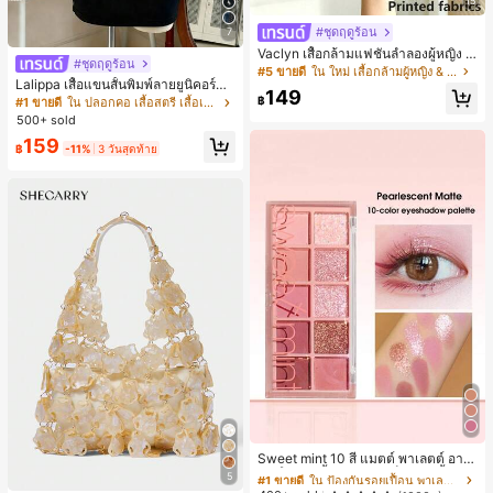
15
#ชุดฤดูร้อน
7
Vaclyn เสื้อกล้ามแฟชั่นลำลองผู้หญิง ล
#ชุดฤดูร้อน
ายแพตช์เวิร์ก แขนกุด คอกลม ติดกระดุ
#5 ขายดี
ใน ใหม่ เสื้อกล้ามผู้หญิง & Camis
ม
Lalippa เสื้อแขนสั้นพิมพ์ลายยูนิคอร์นล
149
ายทางสีตัดกันสำหรับผู้หญิง สไตล์วิทย
฿
#1 ขายดี
ใน ปลอกคอ เสื้อสตรี เสื้อเบลาส์ & Tee
าลัย
500+ sold
159
฿
-11%
3 วันสุดท้าย
#1 ขายดี
ใน ป้องกันรอยเปื้อน พาเลตต์อายแชโดว์
ลูกค้ากลับมาซื้อซ้ำ!
Sweet mint 10 สี แมตต์ พาเลตต์ อาย
แชโดว์ , 1 ชิ้น อย่างสูง เม็ดสี กันน้ำ ทน
#1 ขายดี
#1 ขายดี
ใน ป้องกันรอยเปื้อน พาเลตต์อายแชโดว์
ใน ป้องกันรอยเปื้อน พาเลตต์อายแชโดว์
5
ทาน อายแชโดว์ ถาด อายแชโดว์