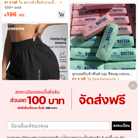
งระบายสีพื้นสีน้ำเงินสำหรับผู้หญิง, เสื้อ
#1 ขายดี
ใน หลากสี เสื้อทำงานเนื้อผ้านุ่ม
น, กลางแจ้ง, ช้อปปิ้ง, การเดินทาง, เสื้อ
ครอปเข้ารูปผูกโบว์คอวีตัดกันสำหรับฤ
500+ sold
ผ้ากลางแจ้ง
ดูร้อน
196
฿
-6%
ลูกบอลบีบช้าคืนตัวนุ่ม สีชมพู แท่งเนย
บีบคลายเครียด นุ่มยืดหยุ่น ของเล่นบีบ
#3 ขายดี
ใน ของเล่นและเกม
4 ออนซ์ ของเล่นเกลือ เหมาะสำหรับขอ
100+ sold
งขวัญวันหยุด ของขวัญสนุกและน่ารัก
180
ของขวัญวันเกิด ของขวัญอีสเตอร์ ของ
฿
-18%
3 วันสุดท้าย
ขวัญฮาโลวีน ของขวัญคริสต์มาส ของข
วัญปาร์ตี้ สกวิชชี่ ของเล่นสกวิชชี่ ของเ
ล่นคลายเครียดสกวิชชี่ สกวิชชี่เกี๊ยว ขอ
7
งเล่นสำหรับผู้ใหญ่ ผู้หญิง สกวิชชี่กรอบ
สกวิชชี่เนยกรอบ บีบ ลูกบอลสลัชชี่
Powerista
1
1
Powerista กางเกงขาสั้นกีฬาแบบเรียบ
ลงทะเบียน
ง่าย สไตล์วันทุกวัน กางเกงขาสั้นสบาย
#6 ขายดี
ใน กางเกงในผู้หญิงแบบแอคทีฟ
พร้อมเสวตเตอร์
70+ sold
การลงทะเบียนแสดงว่าคุณยอมรับ
นโยบายความเป็นส่วนตัว & คุกกี้
และ
ข้อ