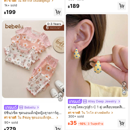
#1 ขายดี
ใน หลากสี เสื้อยืดผู้หญิง
สปอร์ตแฟชั่นมินิมอล ของขวัญสำหรับเ
189
1k+ sold
฿
พื่อน
199
฿
0-3 Years
Alley Deep Jewelry
#1 ขายดี
ใน โบโฮ ต่างหูผู้หญิง
ลูกค้ากลับมาซื้อซ้ำ!
ต่างหูโลหะรูปตัว C 1 คู่ เคลือบหยดสีเห
Bebeilu
ลือง ลายจุดสีน้ำเงิน สไตล์ยุโรปและอเม
เกือบหมดแล้ว!
#1 ขายดี
#1 ขายดี
ใน โบโฮ ต่างหูผู้หญิง
ใน โบโฮ ต่างหูผู้หญิง
6ชิ้น/เซ็ต ชุดนอนเด็กผู้หญิงลายการ์ตูน
ริกัน แฟชั่นส่วนตัว หวานและสง่างาม
300+ sold
ลูกค้ากลับมาซื้อซ้ำ!
ลูกค้ากลับมาซื้อซ้ำ!
หมีและดอกไม้ คอกลม แขนสั้น กางเกง
#1 ขายดี
ใน สีชมพู ชุดนอนเด็กผู้หญิง
สำหรับผู้หญิงและเด็กหญิง สำหรับการเ
ขาสั้น ขอบระบาย สวมใส่สบาย
เกือบหมดแล้ว!
เกือบหมดแล้ว!
#1 ขายดี
ใน โบโฮ ต่างหูผู้หญิง
35
90+ sold
ดินทาง งานแต่งงาน ปาร์ตี้ วันเกิด ของ
฿
-10%
3 วันสุดท้าย
ลูกค้ากลับมาซื้อซ้ำ!
ขวัญคริสต์มาส 2026
279
฿