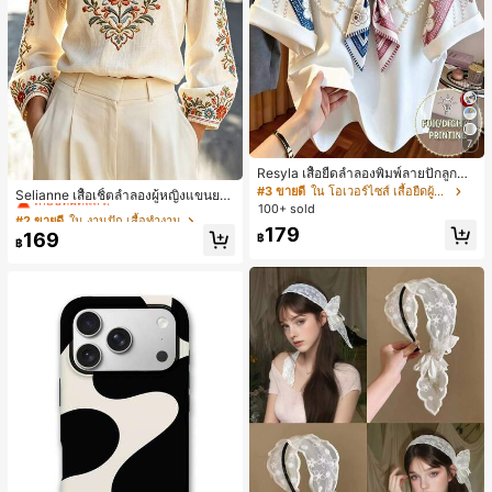
7
Resyla เสื้อยืดลำลองพิมพ์ลายปักลูกปัด
#2 ขายดี
ใน งานปัก เสื้อทำงาน
รูปโบว์ขนาดใหญ่สำหรับผู้หญิง
#3 ขายดี
ใน โอเวอร์ไซส์ เสื้อยืดผู้หญิง
เกือบหมดแล้ว!
Selianne เสื้อเชิ้ตลำลองผู้หญิงแขนยา
100+ sold
ว คอวีเว้า ลายดอกไม้
#2 ขายดี
#2 ขายดี
ใน งานปัก เสื้อทำงาน
ใน งานปัก เสื้อทำงาน
179
เกือบหมดแล้ว!
เกือบหมดแล้ว!
169
฿
฿
#2 ขายดี
ใน งานปัก เสื้อทำงาน
เกือบหมดแล้ว!