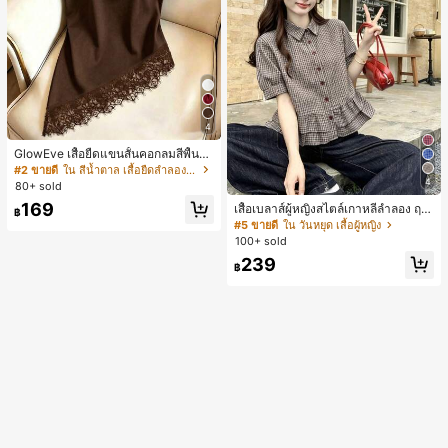
4
GlowEve เสื้อยืดแขนสั้นคอกลมสีพื้นลำ
ลองอเนกประสงค์สำหรับผู้หญิง
#2 ขายดี
ใน สีน้ำตาล เสื้อยืดลำลองพื้นฐาน
4
80+ sold
169
เสื้อเบลาส์ผู้หญิงสไตล์เกาหลีลำลอง ฤดู
฿
ใบไม้ผลิ/ฤดูร้อนใหม่ ชายระบาย ชิคแล
#5 ขายดี
ใน วันหยุด เสื้อผู้หญิง
ะหรูหรา
100+ sold
239
฿