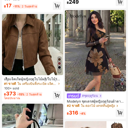
249
ชิ้น และฟองน้ำแต่งหน้ารูปสามเหลี่ยม
สุ่ม)
฿
17
1 ชิ้น - ชุดคลาสสิก ทำจากขนสังเคราะ
฿
-11%
2 วันสุดท้าย
ห์นุ่มและเป็นมิตรต่อผิว เหมาะสำหรับผู้
หญิงและเด็กผู้หญิง เหมาะสำหรับฤดูใบ
ไม้ร่วงและฤดูหนาว
17
เสื้อแจ็คเก็ตผู้หญิงฤดูใบไม้ผลิ/ใบไม้ร่วง
สีพื้น หนังเทียม สไตล์ปกคอเสื้อ ซิปขึ้น
#1 ขายดี
ใน เครื่องบินทิ้งระเบิด แจ็คเก็ตผู้หญิง
แขนยาว สไตล์ลำลอง วิทยาลัย สนามบิ
6
100+ sold
น เสื้อนอก สีน้ำตาล สไตล์สบายๆ ฤดูใบ
373
฿
-15%
2 วันสุดท้าย
ไม้ร่วง
#ชุดฤดูร้อน
โดยประมาณ
Modelyn ชุดเดรสผู้หญิงฤดูร้อนผ้าตาข่
ายพิมพ์ลาย คอไม่สมมาตร จับจีบ หรูหร
#2 ขายดี
ใน ดอกไม้ เดรสสั้นผู้หญิง
า เซ็กซี่
316
฿
-4%