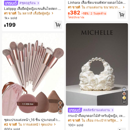
Linhara เสื้อเชิ้ตแขนพัฟลายดอกไม้คอ
#ชุดฤดูร้อน
ปกไม่สมมาตรสำหรับผู้หญิงไซส์ใหญ่ +
#1 ขายดี
ใน งานแต่งงาน ขนาดบวก Co-Ords
Lalippa เสื้อยืดผู้หญิงแขนสั้นไหล่ตก ค
กางเกงลำลองทรงหลวมเอวยางยืด 2 ชิ้
382
อวีปกเสื้อ ลายพิมพ์ดิจิทัลลายทาง สไตล์
#1 ขายดี
ใน หลากสี เสื้อยืดผู้หญิง
฿
-15%
2 วันสุดท้าย
น สำหรับฤดูใบไม้ผลิ/ฤดูร้อน
สปอร์ตแฟชั่นมินิมอล ของขวัญสำหรับเ
โดยประมาณ
1k+ sold
พื่อน
199
฿
22
#คลัตช์งานแต่งงาน
กระเป๋าถือมุกดอกไม้สำหรับผู้หญิง, เหม
ชุดแปรงแต่งหน้า 16 ชิ้น ประกอบด้วยแ
าะสำหรับชุดราตรี, ชุดบอล, เครื่องประ
#1 ขายดี
ใน เลื่อม กระเป๋าราตรีผู้หญิง
ปรงแต่งหน้า 13 ชิ้น, ฟองน้ำแต่งหน้ารู
ดับงานแต่งงาน, กระเป๋าสตางค์สุภาพส
#2 ขายดี
ใน การแต่งหน้า ชุดแปรง
100+ sold
ปหยดน้ำ 1 ชิ้น, แปรงแป้งรองพื้นกลม 1
ตรีหรูหรา, ของขวัญสำหรับผู้หญิง (ลาย
600+ sold