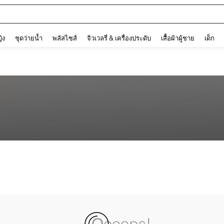
and down arrow keys to navigate search การค้นหาล่าสุด and ค้นหา. Press Enter to
ญิง
ชุดว่ายน้ำ
พลัสไซส์
จิวเวลรี่ & เครื่องประดับ
เสื้อผ้าผู้ชาย
เด็ก