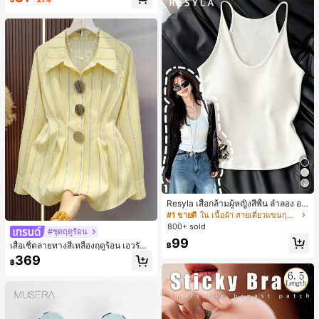
เกือบหมดแล้ว!
อง, งานปาร์ตี้, การเดินทาง, การพักผ่อ
น, การมัดผม, การจัดทรงผม, การแต่งห
น้า, การจับคู่ชุด, อุปกรณ์เสริมประดับผ
ม
Resyla เสื้อกล้ามผู้หญิงสีพื้น ลำลอง อเ
นกประสงค์ เหมาะสำหรับใส่ซ้อนหรือใส่
#1 ขายดี
ใน เนื้อผ้า สายเดี่ยวแขนกุดสีสดใส
เดี่ยว
800+ sold
#ชุดฤดูร้อน
99
เสื้อเชิ้ตลายทางสีเหลืองฤดูร้อน เอวรัด
฿
สไตล์ลำลองสำหรับเดินทางไปทำงาน ผ้
369
฿
าฝ้ายผสม กระดุมหน้า เสื้ออเนกประสงค์