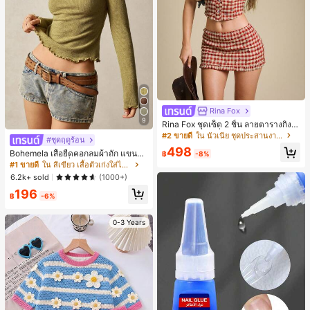
Rina Fox
9
Rina Fox ชุดเซ็ต 2 ชิ้น ลายตารางกิงแ
ฮมสีแดงสไตล์ฝรั่งเศสพิมพ์ลายดอกไม้ เ
#2 ขายดี
ใน นัวเนีย ชุดประสานงานสตรี
#ชุดฤดูร้อน
สื้อครอปและกระโปรงมินิระบายเข้าชุด
498
Bohemela เสื้อยืดคอกลมผ้าถัก แขนยา
฿
-8%
ว สีเรียบ ใช้งานทั่วไป สำหรับผู้หญิง
#1 ขายดี
ใน สีเขียว เสื้อตัวเก่งใส่ได้ทุกวัน
6.2k+ sold
(1000+)
196
฿
-6%
0-3 Years