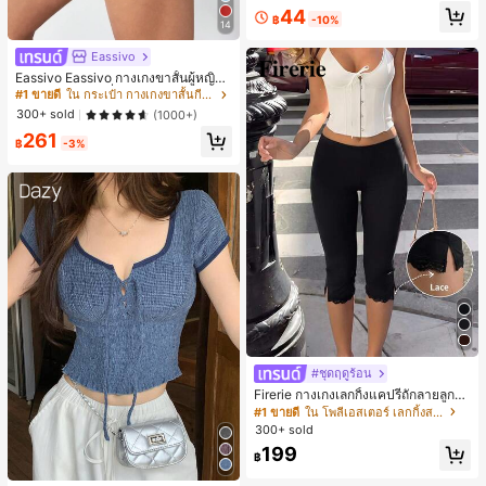
ร์ สำหรับ IPhone 17 Pro Max, 17 Pro,
ลูกค้ากลับมาซื้อซ้ำ!
ลูกค้ากลับมาซื้อซ้ำ!
44
16 Pro Max, 16 Pro, 15 Pro, 18 Pro, 1
฿
-10%
14
#3 ขายดี
ใน ลายทาง เคสโทรศัพท์
8 Pro Max ตกแต่งหัวใจสไตล์สวยงาม
ลูกค้ากลับมาซื้อซ้ำ!
สไตล์สาวหวานยอดนิยม
Eassivo
Eassivo Eassivo กางเกงขาสั้นผู้หญิงรั
น 2 ใน 1 ฤดูร้อนที่สบายและกางเกงขา
#1 ขายดี
ใน กระเป๋า กางเกงขาสั้นกีฬาผู้หญิง
สั้นพรางแสงแดด
300+ sold
(1000+)
261
฿
-3%
#ชุดฤดูร้อน
Firerie กางเกงเลกกิ้งแคปรีถักลายลูกไม้
สีดำหรูหราสำหรับผู้หญิง อเนกประสงค์
#1 ขายดี
ใน โพลีเอสเตอร์ เลกกิ้งสตรี
สำหรับกีฬา แฟชั่น ชายหาด เทศกาลด
300+ sold
นตรี ฤดูร้อนแบบสบายๆ
199
฿