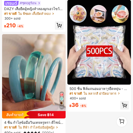
#ชุดฤดูร้อน
DAZY เสื้อยืดผู้หญิงลำลองผูกเอวไขว้
สำหรับฤดูร้อน
#1 ขายดี
ใน พืชผล เสื้อยืดลำลอง
300+ sold
210
฿
-4%
500 ชิ้น ฟิล์มถนอมอาหารยืดหยุ่น - ฝา
ครอบจานใสยืดหยุ่น, ใช้ซ้ำได้, หลากห
#1 ขายดี
ใน หลากสี ฝาปิดอาหาร
ลายฟังก์ชัน, ไม่มีกลิ่น, ป้องกันฝุ่น เหมา
400+ sold
ะสำหรับบ้าน, ร้านอาหาร, ปิกนิก - เหม
36
าะกับขนาดจานทุกขนาด, สิ่งจำเป็นสำ
฿
-8%
30
หรับปิกนิก | ฟิล์มบรรจุภัณฑ์ตกแต่ง | ฟิ
ล์มพลาสติกใช้ซ้ำได้, ฟิล์มพลาสติกอาห
Save ฿14
าร, สิ่งจำเป็นในครัว
1
4 ชิ้น กำไลข้อมือวินเทจหรูหรา ดีไซน์มิ
1
นิมอลแฟชั่น เหมาะสำหรับใส่ในชีวิตปร
#1 ขายดี
ใน สีฟ้า กำไลข้อมือผู้หญิง
ะจำวัน อะคริลิก เหมาะสำหรับใส่ในชีวิ
600+ sold
(1000+)