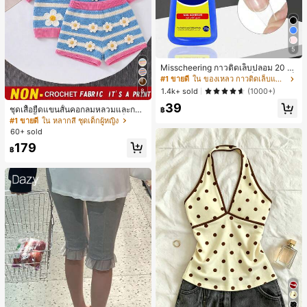
5
Misscheering กาวติดเล็บปลอม 20 กรั
ม แรงยึดสูง เจลสติกเกอร์เล็บนุ่ม แห้งเร็
#1 ขายดี
ใน ของเหลว กาวติดเล็บและสารยึดติด
ว เหมาะสำหรับผู้เริ่มต้นทำเล็บ ติดทนน
1.4k+ sold
(1000+)
8
าน
39
ชุดเสื้อยืดแขนสั้นคอกลมหลวมและกาง
฿
เกงขาสั้นไบค์เกอร์รัดรูปสำหรับเด็กผู้ห
#1 ขายดี
ใน หลากสี ชุดเด็กผู้หญิง
ญิง สไตล์มินิมอล เหมาะสำหรับฤดูใบไ
60+ sold
ม้ผลิและฤดูร้อน
179
฿