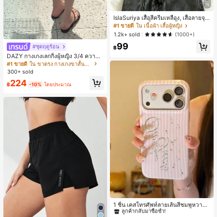
15
IslaSuriya เสื้อสีครีมเหลือง, เสื้อลายจุ
ด, ชุดผู้หญิง, เสื้อผู้หญิง, เสื้อกล้ามลำลอ
#1 ขายดี
ใน เนื้อผ้า เสื้อผู้หญิง
ง, กำลังเป็นที่นิยม, เสื้อแฟชั่น, เสื้อ Y2k,
1.2k+ sold
(1000+)
เสื้อผ้า Y2k, เสื้อหรูหรา, เสื้อคล้องคอ, เ
99
สื้อเซ็กซี่, เสื้อเปิดหลัง,
#ชุดฤดูร้อน
฿
DAZY กางเกงเลกกิ้งผู้หญิง 3/4 ความย
าวขา ทรงเข้ารูป แต่งลูกไม้แบบปะติด
#1 ขายดี
ใน ขาตรง กางเกงขาสั้นผู้หญิง
ลำลอง สำหรับวันหยุดฤดูร้อน
300+ sold
224
฿
-10%
โดยประมาณ
#3 ขายดี
ใน ลายทาง เคสโทรศัพท์
ลูกค้ากลับมาซื้อซ้ำ!
1 ชิ้น เคสโทรศัพท์ลายเส้นสีชมพูหวาน
พิมพ์ตัวอักษรเลื่อม กันกระแทก กลิตเตอ
#3 ขายดี
#3 ขายดี
ใน ลายทาง เคสโทรศัพท์
ใน ลายทาง เคสโทรศัพท์