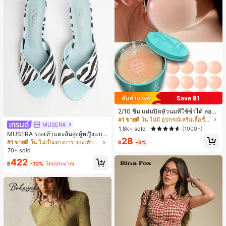
Save ฿1
2/10 ชิ้น แผ่นปิดหัวนมที่ใช้ซ้ำได้ ล่องห
น ไร้รอยต่อ & ไม่ลื่น เหมาะสำหรับโอก
#1 ขายดี
ใน ไม่มี อุปกรณ์เสริมเสื้อชั้นในผู้หญิง
MUSERA
าสต่างๆ สิ่งจำเป็นสำหรับฤดูร้อน
1.8k+ sold
(1000+)
MUSERA รองเท้าแตะส้นสูงผู้หญิงแบบ
28
มิวล์ หัวกลม ส้นเข็ม ลายม้าลาย เซ็กซี่ เ
#1 ขายดี
ใน ไม่เป็นทางการ รองเท้าแตะผู้หญิง
฿
-3%
ปิดหน้าเท้า โชว์นิ้วเท้า สำหรับปาร์ตี้ไน
70+ sold
ท์คลับ
422
฿
-10%
โดยประมาณ