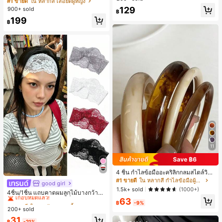
#1 ขายดี
ใน หลากสี เสื้อยืดผู้หญิง
สปอร์ตแฟชั่นมินิมอล ของขวัญสำหรับเ
129
900+ sold
฿
พื่อน
199
฿
11
Save ฿6
4 ชิ้น กำไลข้อมืออะคริลิกกลมสไตล์วินเ
ทจหรูหราสำหรับผู้หญิง, ดีไซน์เรียบง่าย
#1 ขายดี
ใน หลากสี กำไลข้อมือผู้หญิง
good girl
#1 ขายดี
ใน ยางรัดผมแบบพื้นฐาน เครื่องประดับผมผู้หญิง
ทันสมัย, เหมาะสำหรับสวมใส่ในชีวิตปร
1.5k+ sold
(1000+)
เกือบหมดแล้ว!
4ชิ้น/1ชิ้น แถบคาดผมลูกไม้บางกว้างยื
ะจำวันและโอกาสต่างๆ, ของขวัญสำหรั
ดหยุ่นสำหรับผู้หญิง, แฟชั่นอเนกประสง
63
บเธอ
#1 ขายดี
#1 ขายดี
ใน ยางรัดผมแบบพื้นฐาน เครื่องประดับผมผู้หญิง
ใน ยางรัดผมแบบพื้นฐาน เครื่องประดับผมผู้หญิง
฿
-9%
ค์พรีเมียมหรูหราสไตล์มินิมอล ผ้าพันคอ
200+ sold
เกือบหมดแล้ว!
เกือบหมดแล้ว!
เล็กๆ ห่วงผม อุปกรณ์เสริมผม, เหมาะสำ
#1 ขายดี
ใน ยางรัดผมแบบพื้นฐาน เครื่องประดับผมผู้หญิง
31
หรับการออกไปข้างนอกประจำวัน, ลำล
฿
-21%