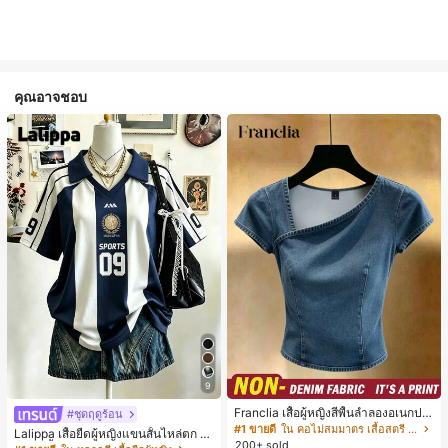
คุณอาจชอบ
9
Franclia เสื้อผู้หญิงสีพื้นลำลองอเนกปร
#ชุดฤดูร้อน
ะสงค์สำหรับใส่ประจำวัน
#1 ขายดี
ใน คอไม่สมมาตร เสื้อสตรี เสื้อเบลาส์ & Tee
Lalippa เสื้อยืดผู้หญิงแขนสั้นไหล่ตก ค
200+ sold
อวีปกเสื้อ ลายพิมพ์ดิจิทัลลายทาง สไตล์