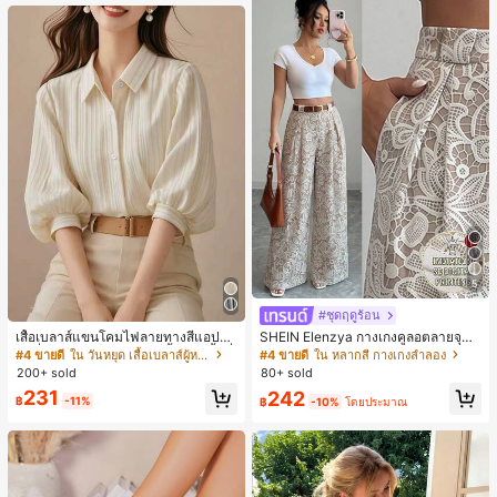
หญิงและเด็กผู้หญิง เหมาะสำหรับฤดูใบ
ไม้ร่วงและฤดูหนาว
5
#ชุดฤดูร้อน
เสื้อเบลาส์แขนโคมไฟลายทางสีแอปริค
SHEIN Elenzya กางเกงคูลอตลายจุดเ
อตที่หรูหราสำหรับผู้หญิง, เสื้อแขนสั้นที่
อวสูงแบบใหม่สำหรับฤดูใบไม้ผลิ/ฤดูร้อ
#4 ขายดี
ใน วันหยุด เสื้อเบลาส์ผู้หญิง
#4 ขายดี
ใน หลากสี กางเกงลำลอง
ใช้ได้หลากหลายสำหรับการเดินทาง, ตั
น, สไตล์หรูหราเหมาะสำหรับใส่ในชีวิต
200+ sold
80+ sold
ดแบบสุ่มสำหรับฤดูร้อน
ประจำวันและทำงาน, ให้ความรู้สึกวินเ
231
242
ทจสำหรับฤดูรับปริญญา, เทศกาลดนตร
฿
-11%
฿
-10%
โดยประมาณ
ี, การแข่งม้าดาร์บี้, วันประกาศอิสรภาพ