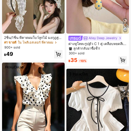
2ชิ้น/1ชิ้น ที่คาดผมโบว์ลูกไม้ มงกุฎสูง
Alley Deep Jewelry
#1 ขายดี
ใน โบโฮ ต่างหูผู้หญิง
แถบกว้าง สีดำ สีขาว สำหรับใส่ประจำ
#1 ขายดี
ใน โพลีเอสเตอร์ ที่คาดผม
ลูกค้ากลับมาซื้อซ้ำ!
ต่างหูโลหะรูปตัว C 1 คู่ เคลือบหยดสีเห
วัน กิ๊บติดผม ยางรัดผม (ลายปักดอกไม้
900+ sold
ลือง ลายจุดสีน้ำเงิน สไตล์ยุโรปและอเม
เกือบหมดแล้ว!
#1 ขายดี
#1 ขายดี
ใน โบโฮ ต่างหูผู้หญิง
ใน โบโฮ ต่างหูผู้หญิง
จัดวางแบบสุ่ม)
ริกัน แฟชั่นส่วนตัว หวานและสง่างาม
49
300+ sold
ลูกค้ากลับมาซื้อซ้ำ!
ลูกค้ากลับมาซื้อซ้ำ!
฿
สำหรับผู้หญิงและเด็กหญิง สำหรับการเ
เกือบหมดแล้ว!
เกือบหมดแล้ว!
#1 ขายดี
ใน โบโฮ ต่างหูผู้หญิง
35
ดินทาง งานแต่งงาน ปาร์ตี้ วันเกิด ของ
฿
-10%
ลูกค้ากลับมาซื้อซ้ำ!
ขวัญคริสต์มาส 2026
เกือบหมดแล้ว!