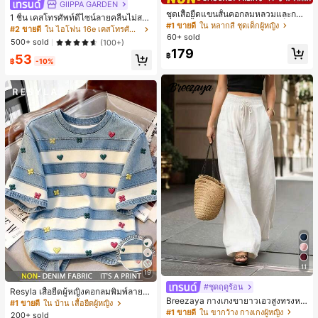
GIIPPA GARDEN
ชุดเสื้อยืดแขนสั้นคอกลมหลวมและกาง
1 ชิ้น เคสโทรศัพท์ดีไซน์ลายคลื่นไม่สม
เกงขาสั้นไบค์เกอร์รัดรูปสำหรับเด็กผู้ห
#1 ขายดี
ใน หลากสี ชุดเด็กผู้หญิง
มาตรสำหรับ Phone 17 Pro Max, เหม
#2 ขายดี
ใน ไอโฟน 16e เคสโทรศัพท์แฟชั่น
ญิง สไตล์มินิมอล เหมาะสำหรับฤดูใบไ
60+ sold
าะสำหรับ Phone 16 Pro Max, 15 Pro
500+ sold
(100+)
ม้ผลิและฤดูร้อน
Max, 14 Pro Max, เคสโทรศัพท์สไตล์เ
179
฿
53
กาหลีและน่าสนใจ, เข้ากันได้กับ 11/12/
฿
-10%
13/14/15/16 Pro Max Plus, ดีไซน์หรู
หราเหมาะสำหรับทั้งชายและหญิง, ของ
ขวัญในอุดมคติสำหรับคริสต์มาส, วันว
าเลนไทน์, อีสเตอร์, ฤดูแต่งงานและวันเ
กิดสำหรับแฟนสาว
11
19
#ชุดฤดูร้อน
Resyla เสื้อยืดผู้หญิงคอกลมพิมพ์ลายด
Breezaya กางเกงขายาวเอวสูงทรงหล
อกไม้ 3D ลายพิมพ์
#1 ขายดี
ใน บ้าน เสื้อยืดผู้หญิง
วมขาบานสำหรับผู้หญิง สีขาวเรียบหรูส
#1 ขายดี
ใน ขากว้าง กางเกงผู้หญิง
200+ sold