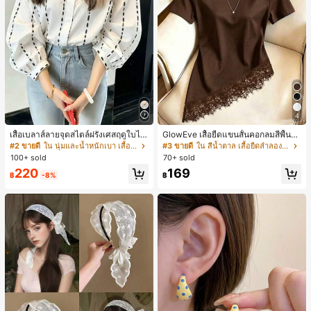
4
เสื้อเบลาส์ลายจุดสไตล์ฝรั่งเศสฤดูใบไม้
GlowEve เสื้อยืดแขนสั้นคอกลมสีพื้นลำ
ร่วง, ทรงเข้ารูป, แขนยาวคอวี, สไตล์ให
ลองอเนกประสงค์สำหรับผู้หญิง
#2 ขายดี
ใน นุ่มและน้ำหนักเบา เสื้อสตรี เสื้อเบลาส์ & Tee
#3 ขายดี
ใน สีน้ำตาล เสื้อยืดลำลองพื้นฐาน
ม่ฤดูใบไม้ผลิ, ป้องกันแสงแดด, ใส่ไป
100+ sold
70+ sold
ทำงานและลำลอง สีขาว
220
169
฿
-8%
฿