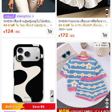
#ชุดฤดูร้อน
SHEIN เสื้อกล้ามผู้หญิงฤดูใบไม้ผลิ/ฤดูร้
SHEIN Franclia เสื้อเบลาส์สีครีมขาวนุ่
อน ใหม่ สไตล์มินิมอลลำลองหรูหรา สีบ
มนวล เอวรูด, แต่งขอบตัดกัน + โบว์ผูก,
#4 ขายดี
ใน ใหม่ เสื้อกล้ามผู้หญิง & Camis
#2 ขายดี
ใน น่ารัก เสื้อสตรี เสื้อเบลาส์ & Tee
ล็อก ลายจุด คอวี แพตช์เวิร์ก ชายระบา
แขนพอง จับคู่กับกระโปรงชายระบาย,
300+ sold
124
ย แขนกุด ทรงเข้ารูป อเนกประสงค์, เสื้อ
ลดอายุและดูดี, นุ่มและเก๋ไก๋สำหรับใส่ทุ
฿
-4%
172
ผู้หญิงฤดูใบไม้ผลิ/ฤดูร้อน, เสื้อหรูหราผู้
กวัน
฿
-4%
หญิง, เสื้อเที่ยวพักผ่อนผู้หญิง
0-3 Years
Save ฿6
8