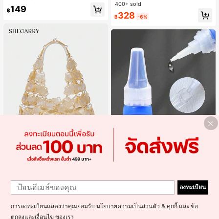
ไตล์ชิค เหมาะสำหรับใส่เที่ยวทะเล วันห
400+ sold
149
ยุดพักผ่อนฤดูร้อน ลุคสบายๆ ใส่ได้หลา
฿
328
ยโอกาสในชีวิตประจำวัน
฿
-6%
5
6
SheCarry
#1 ขายดี
ใน บรรยากาศฤดูร้อน กระเป๋าหูหิ้วด้านบนผู้หญิง
1
Misscheering กาวติดเล็บปลอม 20 กรั
เกือบหมดแล้ว!
SHECARRY กระเป๋าถือสตรี, สีขาว, แฟ
1
ม แรงยึดสูง เจลสติกเกอร์เล็บนุ่ม แห้งเร็
#1 ขายดี
ใน กาวติดเล็บ กาวติดเล็บและสารยึดติด
ชั่น, สง่างาม, วันหยุด, งานปาร์ตี้
ลงทะเบียน
#1 ขายดี
#1 ขายดี
ใน บรรยากาศฤดูร้อน กระเป๋าหูหิ้วด้านบนผู้หญิง
ใน บรรยากาศฤดูร้อน กระเป๋าหูหิ้วด้านบนผู้หญิง
ว เหมาะสำหรับผู้เริ่มต้นทำเล็บ ติดทนน
1.4k+ sold
(1000+)
าน
เกือบหมดแล้ว!
เกือบหมดแล้ว!
300+ sold
(100+)
37
#1 ขายดี
ใน บรรยากาศฤดูร้อน กระเป๋าหูหิ้วด้านบนผู้หญิง
฿
-5%
การลงทะเบียนแสดงว่าคุณยอมรับ
นโยบายความเป็นส่วนตัว & คุกกี้
และ
ข้อ
499
฿
เกือบหมดแล้ว!
ตกลงและเงื่อนไข
ของเรา