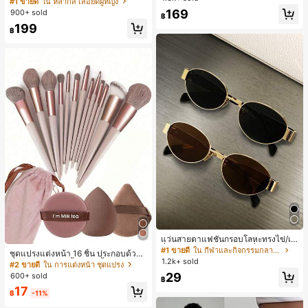
#1 ขายดี
ใน หลากสี เสื้อยืดผู้หญิง
สปอร์ตแฟชั่นมินิมอล ของขวัญสำหรับเ
ลูกค้ากลับมาซื้อซ้ำ!
169
900+ sold
฿
พื่อน
199
฿
แว่นสายตาแฟชั่นกรอบโลหะทรงไข่/เห
ลี่ยมสำหรับผู้หญิง (กรอบครึ่ง), เหมาะ
#1 ขายดี
ใน กีฬาและกิจกรรมกลางแจ้ง
ชุดแปรงแต่งหน้า 16 ชิ้น ประกอบด้วยแ
สำหรับใส่ในชีวิตประจำวันและกิจกรรม
1.2k+ sold
ปรงแต่งหน้า 13 ชิ้น, ฟองน้ำแต่งหน้ารู
#2 ขายดี
ใน การแต่งหน้า ชุดแปรง
กลางแจ้ง
ปหยดน้ำ 1 ชิ้น, แปรงแป้งรองพื้นกลม 1
29
600+ sold
฿
ชิ้น และฟองน้ำแต่งหน้ารูปสามเหลี่ยม
17
1 ชิ้น - ชุดคลาสสิก ทำจากขนสังเคราะ
฿
-11%
ห์นุ่มและเป็นมิตรต่อผิว เหมาะสำหรับผู้