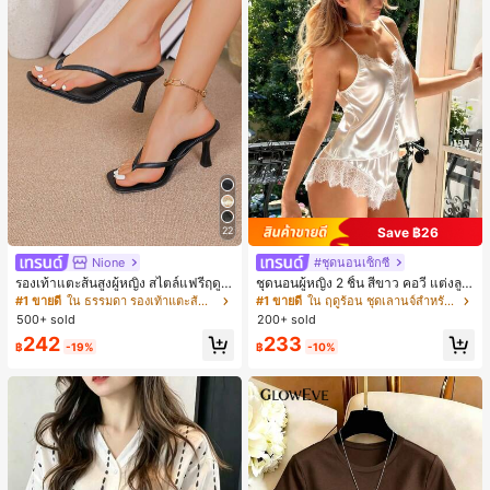
Save ฿26
22
Nione
#ชุดนอนเซ็กซี่
รองเท้าแตะส้นสูงผู้หญิง สไตล์แฟรี่ฤดูร้
ชุดนอนผู้หญิง 2 ชิ้น สีขาว คอวี แต่งลูก
อน ส้นบาง แบบคีบ แต่งสายคาดผม รอ
ไม้แบบแพตช์เวิร์ก ชุดนอนใส่ในบ้าน
#1 ขายดี
ใน ธรรมดา รองเท้าแตะส้นสูงผู้หญิง
#1 ขายดี
ใน ฤดูร้อน ชุดเลานจ์สำหรับผู้หญิง
งเท้าแตะชายหาดสำหรับเที่ยวพักผ่อน
สำหรับเธอ
500+ sold
200+ sold
แฟชั่นสายไขว้ สำหรับเดทไนท์
242
233
฿
-19%
฿
-10%